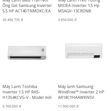
Máy Lạnh Giấu Trần Nối
Máy Lạnh Treo Tường
Ống Gió Samsung Inverter
MIDEA Inverter 1.5 Hp
5.5 HP AC140TNMDKC/EA
MSAGII-13CRDN8
45.496.735 đ
5.950.000 đ
Máy Lạnh Toshiba
Máy lạnh Samsung
Inverter 1.5 HP RAS-
WindFree™ Inverter 2 HP
H13S4KCVG-V - Model mới
AR18CYHAAWKNSV
2024
9.700.000 đ
11.900.000 đ