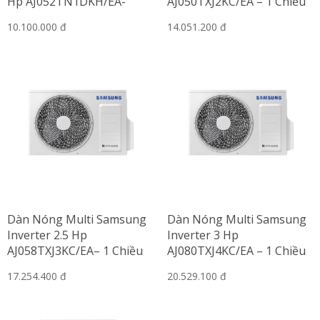
Hp AJ052TN1DKH/EA-
AJ050TXJ2KC/EA – 1 Chiều
WindFree
lạnh
10.100.000 đ
14.051.200 đ
Dàn Nóng Multi Samsung
Dàn Nóng Multi Samsung
Inverter 2.5 Hp
Inverter 3 Hp
AJ058TXJ3KC/EA– 1 Chiều
AJ080TXJ4KC/EA – 1 Chiều
lạnh
lạnh
17.254.400 đ
20.529.100 đ