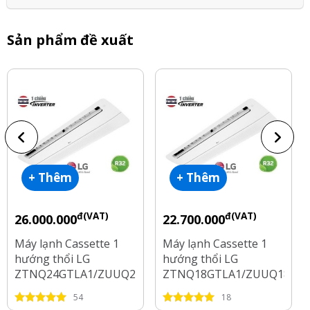
Sản phẩm đề xuất
+ Thêm
+ Thêm
đ(VAT)
đ(VAT)
26.000.000
22.700.000
Máy lạnh Cassette 1
Máy lạnh Cassette 1
hướng thổi LG
hướng thổi LG
ZTNQ24GTLA1/ZUUQ24GV1
ZTNQ18GTLA1/ZUUQ18GV
Inverter 2.5HP
Inverter 2HP
54
18