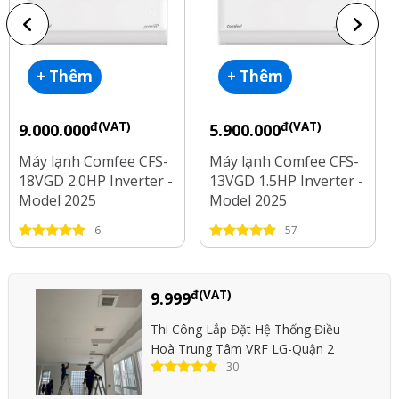
+ Thêm
+ Thêm
đ(VAT)
đ(VAT)
9.000.000
5.900.000
Máy lạnh Comfee CFS-
Máy lạnh Comfee CFS-
18VGD 2.0HP Inverter -
13VGD 1.5HP Inverter -
Model 2025
Model 2025
6
57
đ(VAT)
9.999
Thi Công Lắp Đặt Hệ Thống Điều
Hoà Trung Tâm VRF LG-Quận 2
30