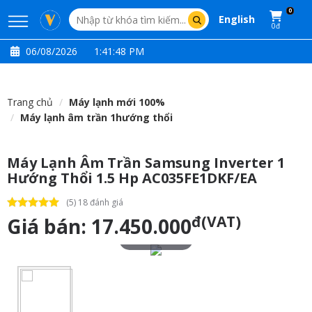
0
English
0đ
06/08/2026
1:41:49 PM
Trang chủ
Máy lạnh mới 100%
Máy lạnh âm trần 1hướng thổi
Máy Lạnh Âm Trần Samsung Inverter 1
Hướng Thổi 1.5 Hp AC035FE1DKF/EA
(5) 18 đánh giá
đ(VAT)
Giá bán:
17.450.000
Touch to zoom