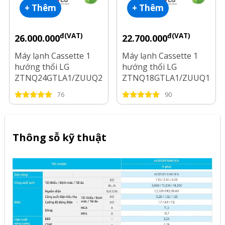
+ Thêm
+ Thêm
đ(VAT)
đ(VAT)
26.000.000
22.700.000
Máy lạnh Cassette 1
Máy lạnh Cassette 1
hướng thổi LG
hướng thổi LG
ZTNQ24GTLA1/ZUUQ24GV1
ZTNQ18GTLA1/ZUUQ18GV
Inverter 2.5HP
Inverter 2HP
76
90
Thông sỗ kỹ thuật