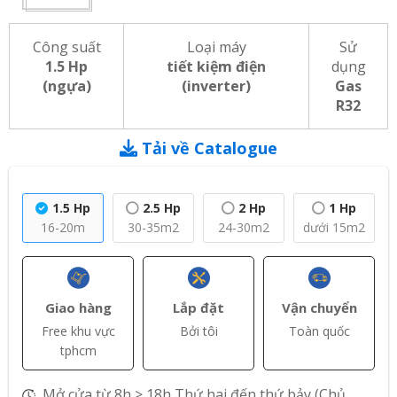
Công suất
Loại máy
Sử
1.5 Hp
tiết kiệm điện
dụng
(ngựa)
(inverter)
Gas
R32
Tải về Catalogue
1.5 Hp
2.5 Hp
2 Hp
1 Hp
16-20m
30-35m2
24-30m2
dưới 15m2
Giao hàng
Lắp đặt
Vận chuyển
Free khu vực
Bởi tôi
Toàn quốc
tphcm
Mở cửa từ 8h > 18h,Thứ hai đến thứ bảy (Chủ