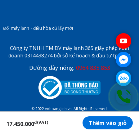
Đổi máy lạnh - điều hòa cũ lấy mới
Công ty TNHH TM DV máy lạnh 365 giấy phép kinh
doanh 0314438274 bởi sở kế hoạch & đầu tư tp HCM
Đường dây nóng:
0964 835 853
© 2022 vohoanglinh.vn. All Rights Reserved.
Thêm vào giỏ
đ(VAT)
17.450.000
ĐẶT LỊCH HẸN ONLINE