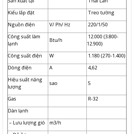
Sản xuất tại
Thái Lan
Kiểu lắp đặt
Treo tường
Nguồn điện
V/ Ph/ Hz
220/1/50
Công suất làm
12.000 (3.800-
Btu/h
lạnh
12.900)
Công suất điện
W
1.180 (270-1.400)
Dòng điện
A
4,62
Hiệu suất năng
sao
5
lượng
Gas
R-32
Dàn lạnh
– Lưu lượng gió
m3/h