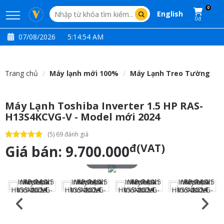
0
English
0đ
07/08/2026
5:14:55 AM
Trang chủ
Máy lạnh mới 100%
Máy Lạnh Treo Tường
Máy Lạnh Toshiba Inverter 1.5 HP RAS-
H13S4KCVG-V - Model mới 2024
(5) 69 đánh giá
đ(VAT)
Giá bán:
9.700.000
Touch to zoom