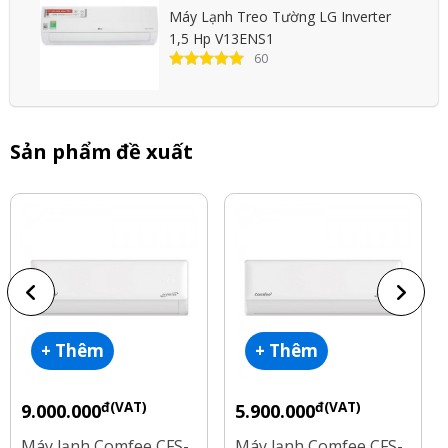
Máy Lạnh Treo Tường LG Inverter
1,5 Hp V13ENS1
60
Sản phẩm đề xuất
+ Thêm
+ Thêm
đ(VAT)
đ(VAT)
9.000.000
5.900.000
Máy lạnh Comfee CFS-
Máy lạnh Comfee CFS-