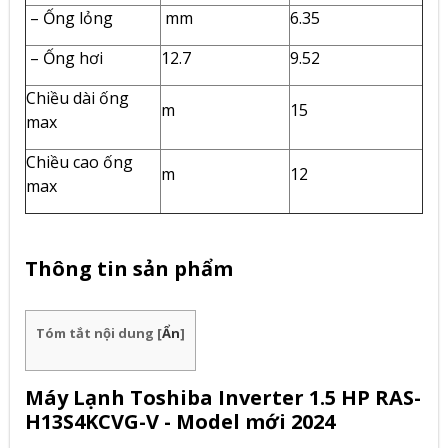
– Ống lỏng
mm
6.35
– Ống hơi
12.7
9.52
Chiều dài ống
m
15
max
Chiều cao ống
m
12
max
Thông tin sản phẩm
Tóm tắt nội dung
[
Ẩn
]
Máy Lạnh Toshiba Inverter 1.5 HP RAS-
H13S4KCVG-V - Model mới 2024