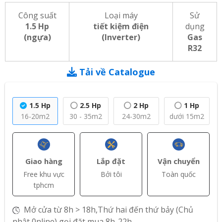
Công suất
Loại máy
Sử
1.5 Hp
tiết kiệm điện
dụng
(ngựa)
(Inverter)
Gas
R32
Tải về Catalogue
1.5 Hp
2.5 Hp
2 Hp
1 Hp
16-20m2
30 - 35m2
24-30m2
dưới 15m2
Giao hàng
Lắp đặt
Vận chuyển
Free khu vực
Bởi tôi
Toàn quốc
tphcm
Mở cửa từ 8h > 18h,Thứ hai đến thứ bảy (Chủ
nhật 0nline) gọi đặt mua 8h-22h