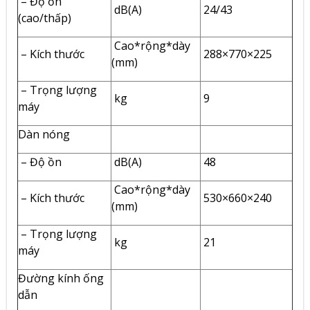
– Độ ồn
dB(A)
24/43
(cao/thấp)
Cao*rộng*dày
– Kích thước
288×770×225
(mm)
– Trọng lượng
kg
9
máy
Dàn nóng
– Độ ồn
dB(A)
48
Cao*rộng*dày
– Kích thước
530×660×240
(mm)
– Trọng lượng
kg
21
máy
Đường kính ống
dẫn