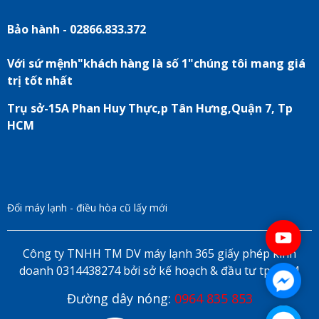
Bảo hành - 02866.833.372
Với sứ mệnh"khách hàng là số 1"chúng tôi mang giá
trị tốt nhất
Trụ sở-15A Phan Huy Thực,p Tân Hưng,Quận 7, Tp
HCM
Đổi máy lạnh - điều hòa cũ lấy mới
Công ty TNHH TM DV máy lạnh 365 giấy phép kinh
doanh 0314438274 bởi sở kế hoạch & đầu tư tp HCM
Đường dây nóng:
0964 835 853