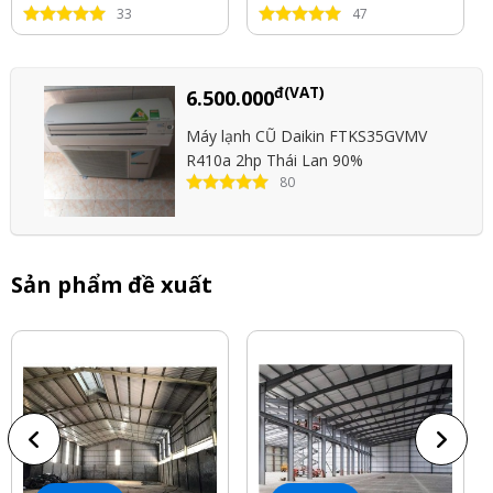
33
47
đ(VAT)
6.500.000
Máy lạnh CŨ Daikin FTKS35GVMV
R410a 2hp Thái Lan 90%
80
Sản phẩm đề xuất