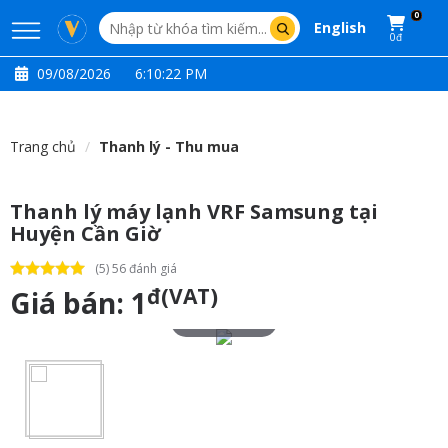
0
English
0đ
09/08/2026
6:10:23 PM
Trang chủ
Thanh lý - Thu mua
Thanh lý máy lạnh VRF Samsung tại
Huyện Cần Giờ
(5) 56 đánh giá
đ(VAT)
Giá bán:
1
Touch to zoom