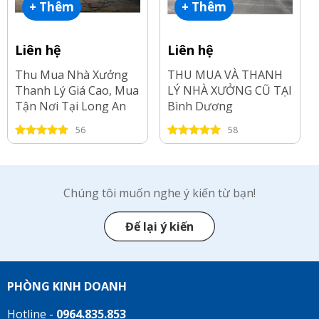
+ Thêm
+ Thêm
Liên hệ
Liên hệ
Thu Mua Nhà Xưởng
THU MUA VÀ THANH
Thanh Lý Giá Cao, Mua
LÝ NHÀ XƯỞNG CŨ TẠI
Tận Nơi Tại Long An
Bình Dương
56
58
Chúng tôi muốn nghe ý kiến từ bạn!
Để lại ý kiến
PHÒNG KINH DOANH
Hotline -
0964.835.853