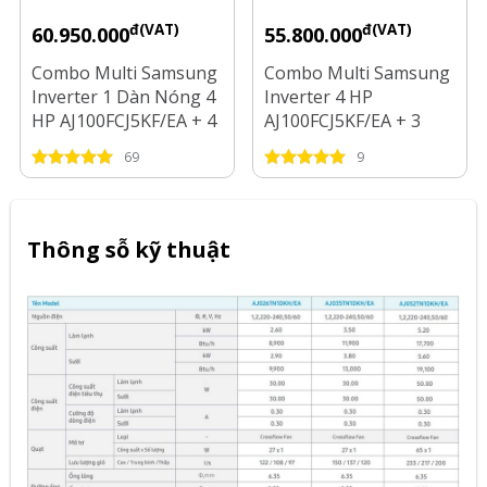
đ(VAT)
đ(VAT)
60.950.000
55.800.000
Combo Multi Samsung
Combo Multi Samsung
Inverter 1 Dàn Nóng 4
Inverter 4 HP
HP AJ100FCJ5KF/EA + 4
AJ100FCJ5KF/EA + 3
Dàn Lạnh 1 HP - 2 HP
Dàn Lạnh 1 HP - 1.5 HP
69
9
- 2.5 HP
Thông sỗ kỹ thuật