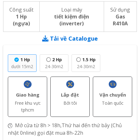
Công suất
Loại máy
Sử dụng
1 Hp
tiết kiệm điện
Gas
(ngựa)
(inverter)
R410A
Tải về Catalogue
1 Hp
2 Hp
1.5 Hp
dưới 15m2
24-30m2
24-30m2
Giao hàng
Lắp đặt
Vận chuyển
Free khu vực
Bởi tôi
Toàn quốc
tphcm
Mở cửa từ 8h > 18h,Thứ hai đến thứ bảy (Chủ
nhật 0nline) gọi đặt mua 8h-22h