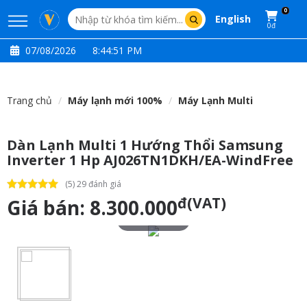
0
English
0đ
07/08/2026
8:44:52 PM
Trang chủ
Máy lạnh mới 100%
Máy Lạnh Multi
Dàn Lạnh Multi 1 Hướng Thổi Samsung
Inverter 1 Hp AJ026TN1DKH/EA-WindFree
(5) 29 đánh giá
đ(VAT)
Giá bán:
8.300.000
Touch to zoom