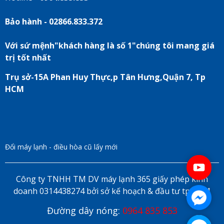
Bảo hành - 02866.833.372
Với sứ mệnh"khách hàng là số 1"chúng tôi mang giá
trị tốt nhất
Trụ sở-15A Phan Huy Thực,p Tân Hưng,Quận 7, Tp
HCM
Đổi máy lạnh - điều hòa cũ lấy mới
Công ty TNHH TM DV máy lạnh 365 giấy phép kinh
doanh 0314438274 bởi sở kế hoạch & đầu tư tp HCM
Đường dây nóng:
0964 835 853