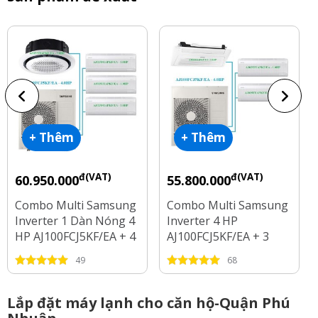
+ Thêm
+ Thêm
đ(VAT)
đ(VAT)
60.950.000
55.800.000
Combo Multi Samsung
Combo Multi Samsung
Inverter 1 Dàn Nóng 4
Inverter 4 HP
HP AJ100FCJ5KF/EA + 4
AJ100FCJ5KF/EA + 3
Dàn Lạnh 1 HP - 2 HP
Dàn Lạnh 1 HP - 1.5 HP
49
68
- 2.5 HP
Lắp đặt máy lạnh cho căn hộ-Quận Phú