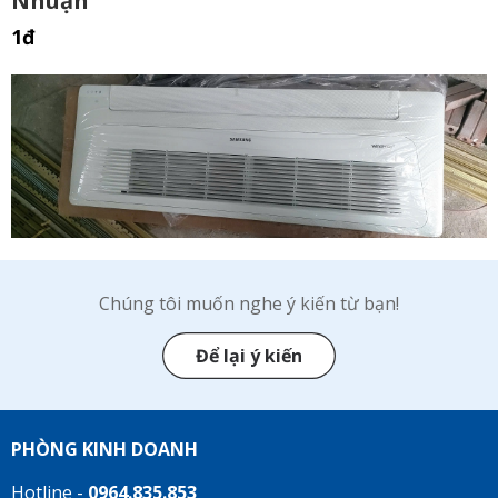
Nhuận
1đ
Chúng tôi muốn nghe ý kiến từ bạn!
Để lại ý kiến
PHÒNG KINH DOANH
Hotline -
0964.835.853