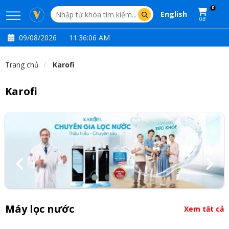
0
English
0đ
09/08/2026
11:36:06 AM
Trang chủ
Karofi
Karofi
Máy lọc nước
Xem tất cả