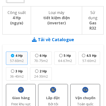
Công suất
Loại máy
Sử
4 Hp
tiết kiệm điện
dụng
(ngựa)
(inverter)
Gas
R32
Tải về Catalogue
4 Hp
6 Hp
5 Hp
4.5 Hp
57-60m2
70-75m2
64-67m2
57-60m2
3 Hp
2 Hp
36-40m2
24-30m2
Giao hàng
Lắp đặt
Vận chuyển
Free khu vực
Bởi tôi
Toàn quốc