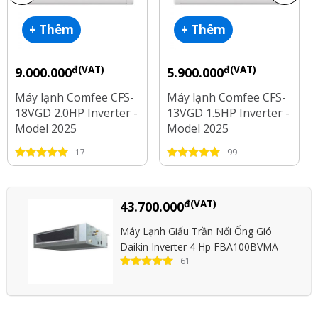
+ Thêm
+ Thêm
đ(VAT)
đ(VAT)
9.000.000
5.900.000
Máy lạnh Comfee CFS-
Máy lạnh Comfee CFS-
18VGD 2.0HP Inverter -
13VGD 1.5HP Inverter -
Model 2025
Model 2025
17
99
đ(VAT)
43.700.000
Máy Lạnh Giấu Trần Nối Ống Gió
Daikin Inverter 4 Hp FBA100BVMA
61