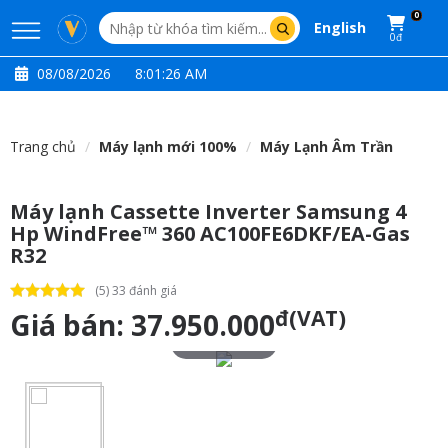
0
English
0đ
08/08/2026
8:01:27 AM
Trang chủ
Máy lạnh mới 100%
Máy Lạnh Âm Trần
Máy lạnh Cassette Inverter Samsung 4
Hp WindFree™ 360 AC100FE6DKF/EA-Gas
R32
(5) 33 đánh giá
đ(VAT)
Giá bán:
37.950.000
Touch to zoom