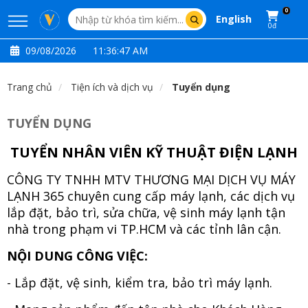
0
English
0đ
09/08/2026
11:36:47 AM
Trang chủ
Tiện ích và dịch vụ
Tuyển dụng
TUYỂN DỤNG
TUYỂN NHÂN VIÊN KỸ THUẬT ĐIỆN LẠNH
CÔNG TY TNHH MTV THƯƠNG MẠI DỊCH VỤ MÁY
LẠNH 365 chuyên cung cấp máy lạnh, các dịch vụ
lắp đặt, bảo trì, sửa chữa, vệ sinh máy lạnh tận
nhà trong phạm vi TP.HCM và các tỉnh lân cận.
NỘI DUNG CÔNG VIỆC:
- Lắp đặt, vệ sinh, kiểm tra, bảo trì máy lạnh.