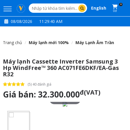
0
English
0đ
08/08/2026
11:29:41 AM
Trang chủ
Máy lạnh mới 100%
Máy Lạnh Âm Trần
Máy lạnh Cassette Inverter Samsung 3
Hp WindFree™ 360 AC071FE6DKF/EA-Gas
R32
(5) 40 đánh giá
đ(VAT)
Giá bán:
32.300.000
Touch to zoom