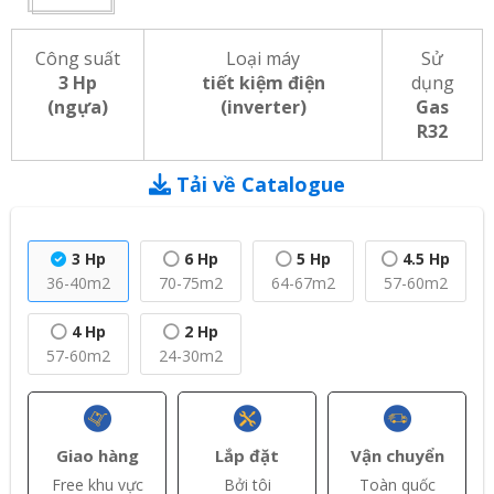
Công suất
Loại máy
Sử
3 Hp
tiết kiệm điện
dụng
(ngựa)
(inverter)
Gas
R32
Tải về Catalogue
3 Hp
6 Hp
5 Hp
4.5 Hp
36-40m2
70-75m2
64-67m2
57-60m2
4 Hp
2 Hp
57-60m2
24-30m2
Giao hàng
Lắp đặt
Vận chuyển
Free khu vực
Bởi tôi
Toàn quốc