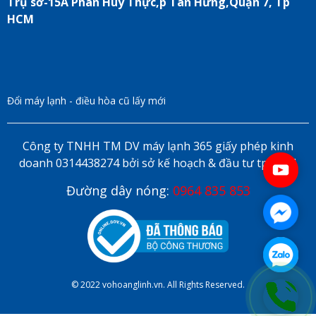
Trụ sở-15A Phan Huy Thực,p Tân Hưng,Quận 7, Tp
HCM
Đổi máy lạnh - điều hòa cũ lấy mới
Công ty TNHH TM DV máy lạnh 365 giấy phép kinh
doanh 0314438274 bởi sở kế hoạch & đầu tư tp HCM
Đường dây nóng:
0964 835 853
© 2022 vohoanglinh.vn. All Rights Reserved.