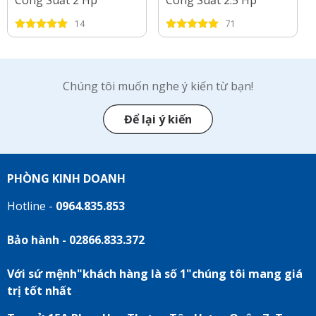
Công Suất 2 Hp
Công Suất 2.5 Hp
14
71
Chúng tôi muốn nghe ý kiến từ bạn!
Để lại ý kiến
PHÒNG KINH DOANH
Hotline -
0964.835.853
Bảo hành - 02866.833.372
Với sứ mệnh"khách hàng là số 1"chúng tôi mang giá
trị tốt nhất