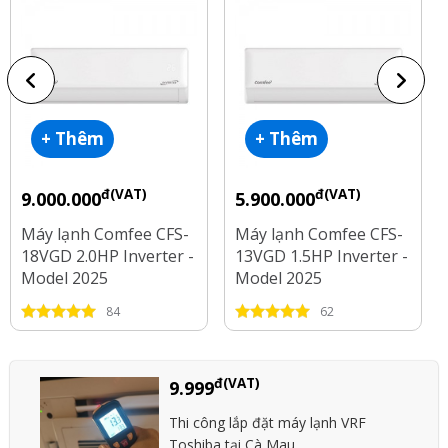
+ Thêm
+ Thêm
đ(VAT)
đ(VAT)
9.000.000
5.900.000
Máy lạnh Comfee CFS-
Máy lạnh Comfee CFS-
18VGD 2.0HP Inverter -
13VGD 1.5HP Inverter -
Model 2025
Model 2025
84
62
đ(VAT)
9.999
Thi công lắp đặt máy lạnh VRF
Toshiba tại Cà Mau