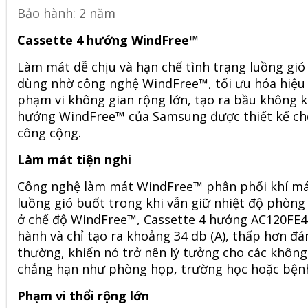
Bảo hành: 2 năm
Cassette 4 hướng WindFree™
Làm mát dễ chịu và hạn chế tình trạng luồng gió 
dùng nhờ công nghệ WindFree™, tối ưu hóa hiệu 
phạm vi không gian rộng lớn, tạo ra bầu không kh
hướng WindFree™
của Samsung được thiết kế ch
công cộng.
Làm mát tiện nghi
Công nghệ làm mát WindFree™ phân phối khí mát 
luồng gió buốt trong khi vẫn giữ nhiệt độ phòng 
ở chế độ WindFree™,
Cassette 4 hướng AC120FE
hành và chỉ tạo ra khoảng 34 db (A), thấp hơn đ
thường, khiến nó trở nên lý tưởng cho các không
chẳng hạn như phòng họp, trường học hoặc bệnh
Phạm vi thổi rộng lớn