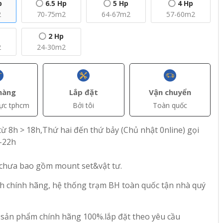
p
6.5 Hp
5 Hp
4 Hp
2
70-75m2
64-67m2
57-60m2
2 Hp
2
24-30m2
+ Thêm
+ Thêm
hàng
Lắp đặt
Vận chuyển
vực tphcm
Bởi tôi
Toàn quốc
(VAT)
đ(VAT)
đ(VAT)
18.850.000
28.300.000
ừ 8h > 18h,Thứ hai đến thứ bảy (Chủ nhật 0nline) gọi
trần
Máy lạnh âm trần
Máy lạnh âm trần
-22h
er CC-
Inverter Casper CC-
Inverter Casper CC-
g Suất
24IS35 – Công Suất
36IS35 – Công Suất
 chưa bao gồm mount set&vật tư.
2.5 Hp
4 Hp
100
71
h chính hãng, hệ thống trạm BH toàn quốc tận nhà quý
 sản phẩm chính hãng 100%.lắp đặt theo yêu cầu