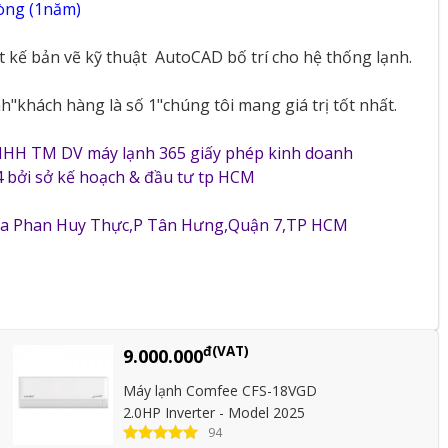
vòng (1năm)
ết kế bản vẽ kỹ thuật
AutoCAD bố trí cho hệ thống lạnh.
"khách hàng là số 1"chúng tôi mang giá trị tốt nhất.
NHH TM DV máy lạnh 365 giấy phép kinh doanh
 bởi sở kế hoạch & đầu tư tp HCM
5a Phan Huy Thực,P Tân Hưng,Quận 7,TP HCM
đ(VAT)
9.000.000
Máy lạnh Comfee CFS-18VGD
2.0HP Inverter - Model 2025
94