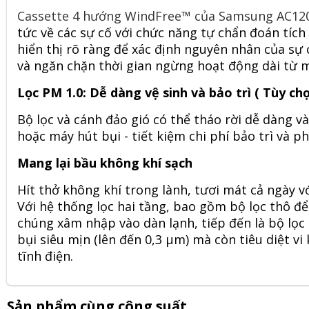
Cassette 4 hướng WindFree™ của Samsung AC12
tức về các sự cố với chức năng tự chẩn đoán tích
hiển thị rõ ràng để xác định nguyên nhân của sự
và ngăn chặn thời gian ngừng hoạt động dài từ má
Lọc PM 1.0: Dễ dàng vệ sinh và bảo trì ( Tùy chọ
Bộ lọc và cánh đảo gió có thể tháo rời dễ dàng 
hoặc máy hút bụi - tiết kiệm chi phí bảo trì và p
Mang lại bầu không khí sạch
Hít thở không khí trong lành, tươi mát cả ngày v
Với hệ thống lọc hai tầng, bao gồm bộ lọc thô để
chúng xâm nhập vào dàn lạnh, tiếp đến là bộ lọc 
bụi siêu mịn (lên đến 0,3 μm) mà còn tiêu diệt v
tĩnh điện.
Sản phẩm cùng công suất