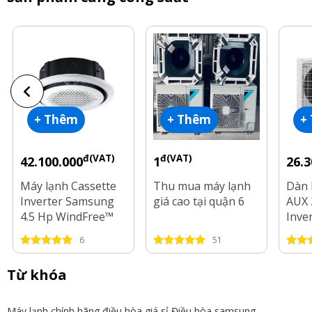
+ Thêm
+ Thêm
+
đ(VAT)
đ(VAT)
42.100.000
1
26.3
Máy lạnh Cassette
Thu mua máy lạnh
Dàn 
Inverter Samsung
giá cao tại quận 6
AUX 
4.5 Hp WindFree™
Inve
360
H42/
6
51
AC120FE6DKF/EA-
420
Gas R32
Từ khóa
Máy lạnh chính hãng
điều hòa giá sỉ
Điều hòa samsung