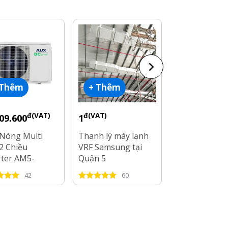
 Thêm
+ Thêm
+ Thêm
đ(VAT)
đ(VAT)
đ(VAT)
09.600
1
1
Nóng Multi
Thanh lý máy lạnh
Thanh lý máy
2 Chiều
VRF Samsung tại
âm trần tại Q
rter AM5-
Quận 5
4DR3 -
42
60
52
00BTU