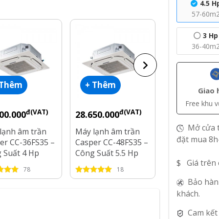
4.5 H
57-60m
3 Hp
36-40m
 Thêm
+ Thêm
+ Thêm
Giao 
Free khu 
đ(VAT)
đ(VAT)
đ
00.000
28.650.000
16.400.000
Mở cửa t
lạnh âm trần
Máy lạnh âm trần
Máy lạnh âm 
đặt mua 8h
er CC-36FS35 –
Casper CC-48FS35 –
Inverter Casp
 Suất 4 Hp
Công Suất 5.5 Hp
18IS35 – Côn
$ Giá trên
2 Hp
78
18
18
Bảo hàn
khách.
Cam kết