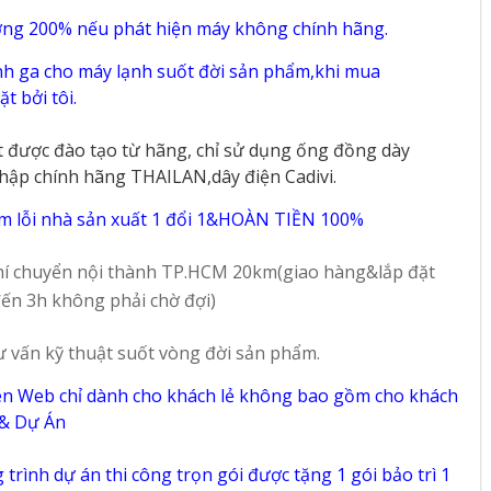
ờng 200% nếu phát hiện máy không chính hãng.
h ga cho máy lạnh suốt đời sản phẩm,khi mua
t bởi tôi.
t được đào tạo từ hãng, chỉ sử dụng ống đồng dày
hập chính hãng THAILAN,dây điện Cadivi.
m lỗi nhà sản xuất 1 đổi 1&HOÀN TIỀN 100%
í chuyển nội thành TP.HCM 20km(giao hàng&lắp đặt
ến 3h không phải chờ đợi)
ư vấn kỹ thuật suốt vòng đời sản phẩm.
ên Web chỉ dành cho khách lẻ không bao gồm cho khách
 & Dự Án
trình dự án thi công trọn gói được tặng 1 gói bảo trì 1