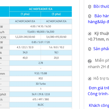
Bồi thư
Bảo hàn
hàng&lắp đặ
Kỹ thuậ
>0.71mm, n
Sản phẩ
Miễn ph
nhanh 2H đ
Hỗ trợ t
Đơn giá tr
Công trình
Khách công 