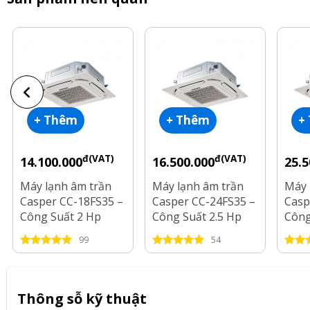
+ Thêm
+ Thêm
+
đ(VAT)
đ(VAT)
14.100.000
16.500.000
25.5
Máy lạnh âm trần
Máy lạnh âm trần
Máy 
Casper CC-18FS35 –
Casper CC-24FS35 –
Casp
Công Suất 2 Hp
Công Suất 2.5 Hp
Công
99
54
Thông sỗ kỹ thuật