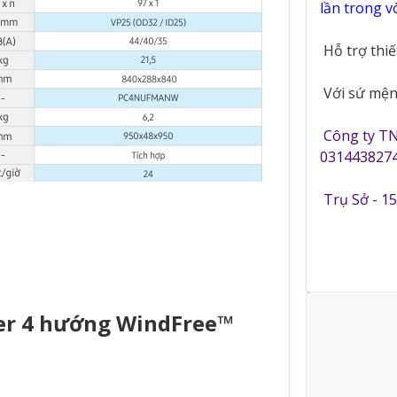
lần trong 
Hỗ trợ thi
Với sứ mệnh
Công ty T
0314438274
Trụ Sở - 1
er 4 hướng WindFree™