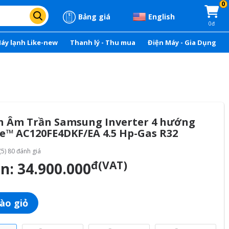
0
Bảng giá
English
0đ
áy lạnh Like-new
Thanh lý - Thu mua
Điện Máy - Gia Dụng
h Âm Trần Samsung Inverter 4 hướng
e™ AC120FE4DKF/EA 4.5 Hp-Gas R32
(5) 80 đánh giá
đ(VAT)
án:
34.900.000
ào giỏ