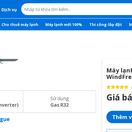
Dịch vụ
Cho thuê máy lạnh
Máy lạnh mới 100%
Thi công-lắp đặt
M
r to zoom
Máy lạn
WindFre
Giá b
Sử dụng
inverter)
Gas R32
Thêm v
ogue