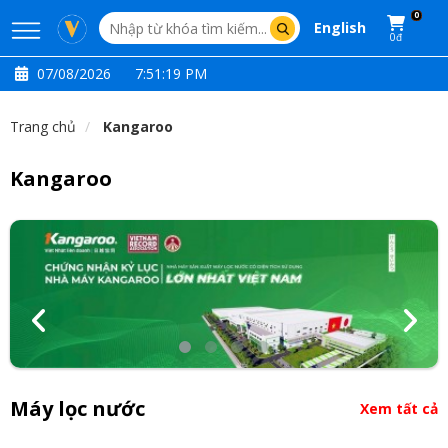
0
English
0đ
07/08/2026
7:51:19 PM
Trang chủ
Kangaroo
Kangaroo
Máy lọc nước
Xem tất cả