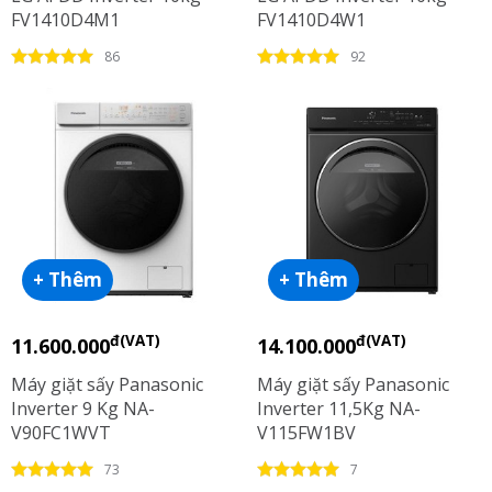
FV1410D4M1
FV1410D4W1
86
92
+ Thêm
+ Thêm
đ(VAT)
đ(VAT)
11.600.000
14.100.000
Máy giặt sấy Panasonic
Máy giặt sấy Panasonic
Inverter 9 Kg NA-
Inverter 11,5Kg NA-
V90FC1WVT
V115FW1BV
73
7