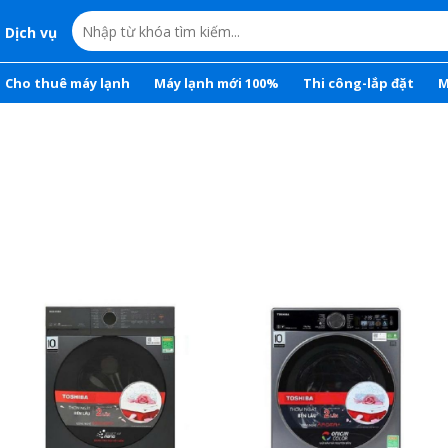
Dịch vụ
Cho thuê máy lạnh
Máy lạnh mới 100%
Thi công-lắp đặt
M