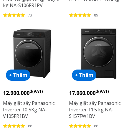
kg NA-S106FR1PV
73
89
+ Thêm
+ Thêm
đ(VAT)
đ(VAT)
12.900.000
17.060.000
Máy giặt sấy Panasonic
Máy giặt sấy Panasonic
Inverter 10,5Kg NA-
Inverter 11.5 kg NA-
V105FR1BV
S157FW1BV
88
86