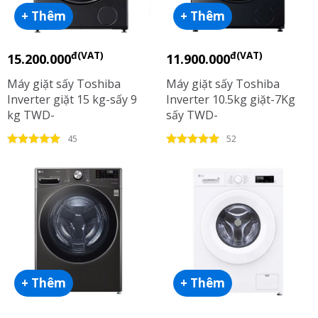
+ Thêm
+ Thêm
đ(VAT)
đ(VAT)
15.200.000
11.900.000
Máy giặt sấy Toshiba
Máy giặt sấy Toshiba
Inverter giặt 15 kg-sấy 9
Inverter 10.5kg giặt-7Kg
kg TWD-
sấy TWD-
T35BP160MWV(MG)
T27BZP115MWV(MG)
45
52
+ Thêm
+ Thêm