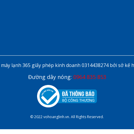
áy lạnh 365 giấy phép kinh doanh 0314438274 bởi sở kế 
Đường dây nóng:
0964 835 853
© 2022 vohoanglinh.vn. All Rights Reserved.