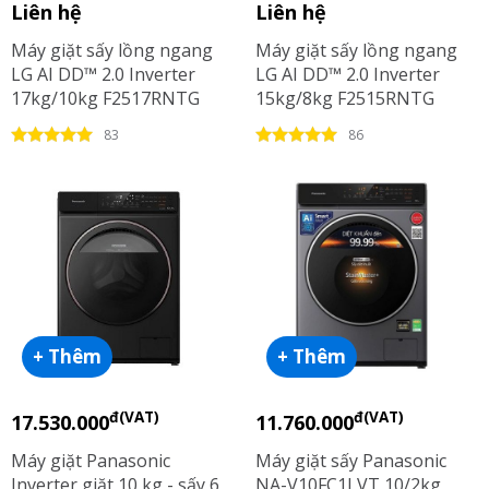
Liên hệ
Liên hệ
Máy giặt sấy lồng ngang
Máy giặt sấy lồng ngang
LG AI DD™ 2.0 Inverter
LG AI DD™ 2.0 Inverter
17kg/10kg F2517RNTG
15kg/8kg F2515RNTG
83
86
+ Thêm
+ Thêm
đ(VAT)
đ(VAT)
17.530.000
11.760.000
Máy giặt Panasonic
Máy giặt sấy Panasonic
Inverter giặt 10 kg - sấy 6
NA-V10FC1LVT 10/2kg