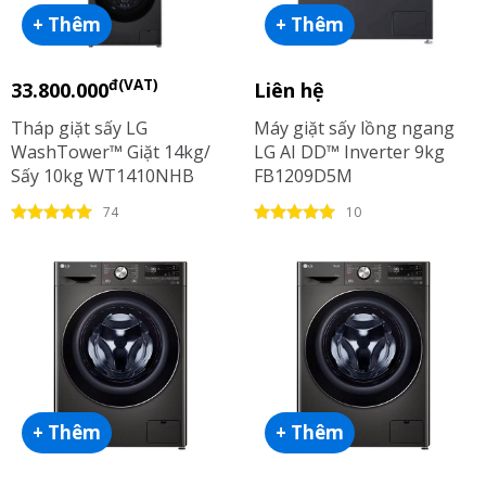
+ Thêm
+ Thêm
đ(VAT)
33.800.000
Liên hệ
Tháp giặt sấy LG
Máy giặt sấy lồng ngang
WashTower™ Giặt 14kg/
LG AI DD™ Inverter 9kg
Sấy 10kg WT1410NHB
FB1209D5M
74
10
+ Thêm
+ Thêm