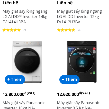
Liên hệ
Liên hệ
Máy giặt sấy lồng ngang
Máy giặt sấy lồng ngang
LG AI DD™ Inverter 14kg
LG AI DD Inverter 12kg
FV1414H3BA
FV1412H3BA
71
26
+ Thêm
+ Thêm
đ(VAT)
đ(VAT)
12.800.000
12.620.000
Máy giặt sấy Panasonic
Máy giặt sấy Panasonic
Inverter 10kg NA-
Inverter 9.5 Kg NA-