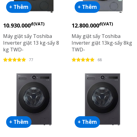
+ Thêm
+ Thêm
đ(VAT)
đ(VAT)
10.930.000
12.800.000
Máy giặt sấy Toshiba
Máy giặt sấy Toshiba
Inverter giặt 13 kg-sấy 8
Inverter giặt 13kg-sấy 8kg
kg TWD-
TWD-
T21BU140UWV(MG)
T25BZP140MWV(MG)
77
68
+ Thêm
+ Thêm