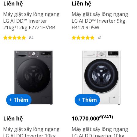
Liên hệ
Liên hệ
Máy giặt sấy lồng ngang
Máy giặt sấy lồng ngang
LG AI DD™ Inverter
LG AI DD™ Inverter 9kg
21kg/12kg F2721HVRB
FB1209D5W
84
41
+ Thêm
+ Thêm
đ(VAT)
Liên hệ
10.770.000
Máy giặt sấy lồng ngang
Máy giặt sấy lồng ngang
LG AI DD Inverter 10kg
LG AI DD Inverter 10kg