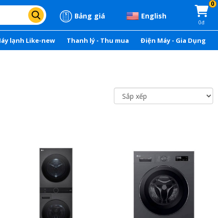
0
Bảng giá
English
0đ
áy lạnh Like-new
Thanh lý - Thu mua
Điện Máy - Gia Dụng