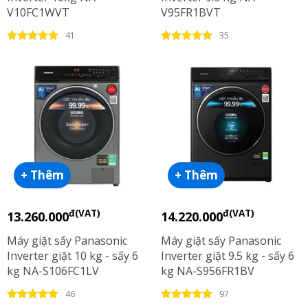
V10FC1WVT
V95FR1BVT
41
35
+ Thêm
+ Thêm
đ(VAT)
đ(VAT)
13.260.000
14.220.000
Máy giặt sấy Panasonic
Máy giặt sấy Panasonic
Inverter giặt 10 kg - sấy 6
Inverter giặt 9.5 kg - sấy 6
kg NA-S106FC1LV
kg NA-S956FR1BV
46
97