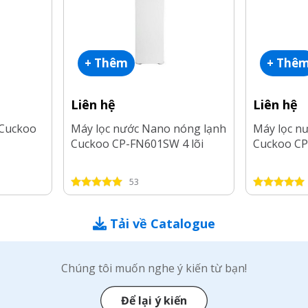
+ Thêm
+ Thê
Liên hệ
Liên hệ
 Cuckoo
Máy lọc nước Nano nóng lạnh
Máy lọc n
Cuckoo CP-FN601SW 4 lõi
Cuckoo C
53
Tải về Catalogue
Chúng tôi muốn nghe ý kiến từ bạn!
Để lại ý kiến