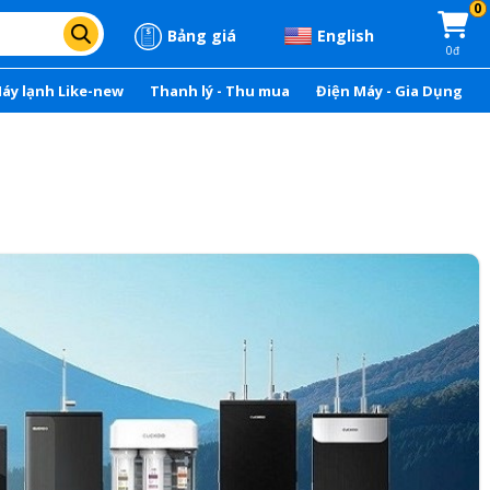
0
Bảng giá
English
0đ
áy lạnh Like-new
Thanh lý - Thu mua
Điện Máy - Gia Dụng