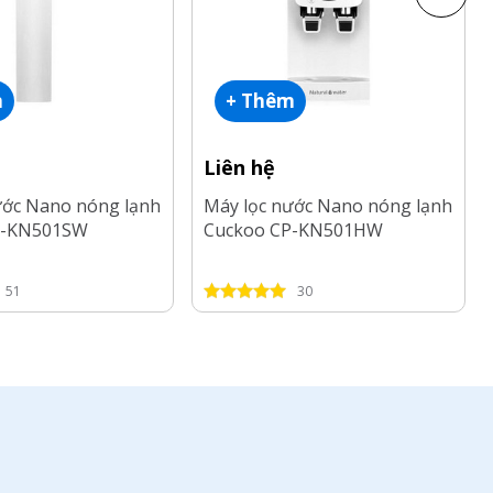
m
+ Thêm
Liên hệ
ước Nano nóng lạnh
Máy lọc nước Nano nóng lạnh
P-KN501SW
Cuckoo CP-KN501HW
51
30