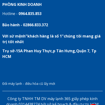
PHÒNG KINH DOANH
Hotline -
0964.835.853
Bảo hành - 02866.833.372
Với sứ mệnh"khách hàng là số 1"chúng tôi mang giá
trị tốt nhất
Trụ sở-15A Phan Huy Thực,p Tân Hưng,Quận 7, Tp
HCM
Đổi máy lạnh - điều hòa cũ lấy mới
Công ty TNHH TM DV máy lạnh 365 giấy phép kinh
doanh 0314438274 bởi sở kế hoạch & đầu tư tp HCM