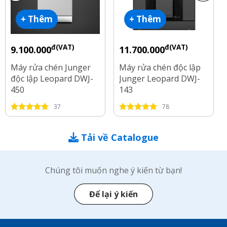
+ Thêm
+ Thêm
đ(VAT)
đ(VAT)
9.100.000
11.700.000
Máy rửa chén Junger
Máy rửa chén độc lập
độc lập Leopard DWJ-
Junger Leopard DWJ-
450
143
37
78
Tải về Catalogue
Chúng tôi muốn nghe ý kiến từ bạn!
Để lại ý kiến