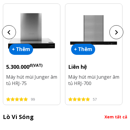
+ Thêm
+ Thêm
đ(VAT)
5.300.000
Liên hệ
Máy hút mùi Junger âm
Máy hút mùi Junger âm
tủ HRJ-75
tủ HRJ-700
99
57
Lò Vi Sóng
Xem tất cả