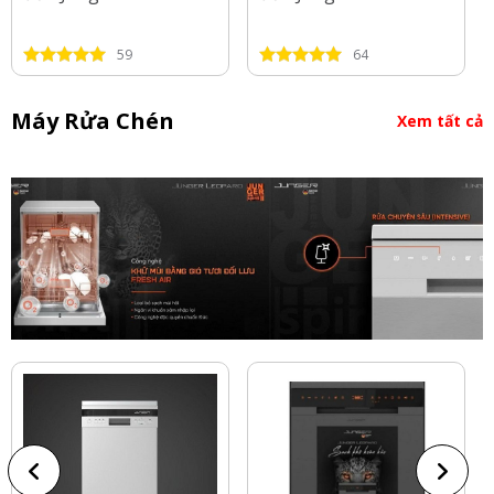
59
64
Máy Rửa Chén
Xem tất cả