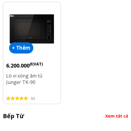
+ Thêm
đ(VAT)
6.200.000
Lò vi sóng âm tủ
Junger TK-90
83
Bếp Từ
Xem tất cả