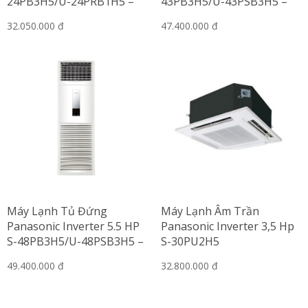
24PB3H5/U-24PRB1H5 –
43PB3H5/U-43PSB3H5 –
Gas R32
Gas R410A
32.050.000 đ
47.400.000 đ
Máy Lạnh Tủ Đứng
Máy Lạnh Âm Trần
Panasonic Inverter 5.5 HP
Panasonic Inverter 3,5 Hp
S-48PB3H5/U-48PSB3H5 –
S-30PU2H5
Gas R410A
49.400.000 đ
32.800.000 đ