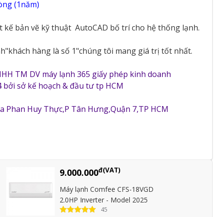
vòng (1năm)
ết kế bản vẽ kỹ thuật
AutoCAD bố trí cho hệ thống lạnh.
"khách hàng là số 1"chúng tôi mang giá trị tốt nhất.
NHH TM DV máy lạnh 365 giấy phép kinh doanh
 bởi sở kế hoạch & đầu tư tp HCM
5a Phan Huy Thực,P Tân Hưng,Quận 7,TP HCM
đ(VAT)
9.000.000
Máy lạnh Comfee CFS-18VGD
2.0HP Inverter - Model 2025
45