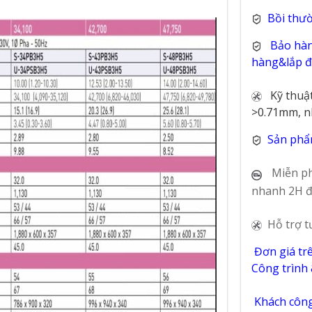
Bồi thư
Bảo hàn
hàng&lắp đặ
Kỹ thuậ
>0.71mm, n
Sản phẩ
Miễn ph
nhanh 2H đ
Hỗ trợ t
Đơn giá tr
Công trình
Khách công 