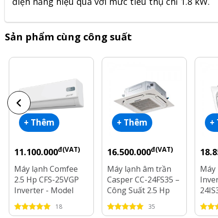
điện năng hiệu quả với mức tiêu thụ chỉ 1.8 kW.
Sản phẩm cùng công suất
+ Thêm
+ Thêm
+
đ(VAT)
đ(VAT)
11.100.000
16.500.000
18.8
Máy lạnh Comfee
Máy lạnh âm trần
Máy 
2.5 Hp CFS-25VGP
Casper CC-24FS35 –
Inve
Inverter - Model
Công Suất 2.5 Hp
24IS
2025
2.5 
18
35