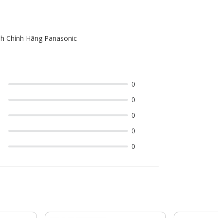
h Chính Hãng Panasonic
0
0
0
0
0