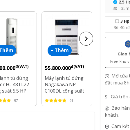
2.5 H
30 - 35m
3 Hp
36-40m
 Thêm
+ Thêm
+ Thêm
Giao 
Free khu 
đ(VAT)
đ(VAT)
đ
00.000
55.800.000
52.700.000
Mở cửa t
lạnh tủ đứng
Máy lạnh tủ đứng
Máy Lạnh Tủ
đặt mua 8h
er FC-48TL22 –
Nagakawa NP-
Nagakawa 10
 suất 5.5 HP
C100DL công suất
NP-C100R1C
$ Giá trên
10HP
97
91
70
Bảo hàn
khách.
Cam kết