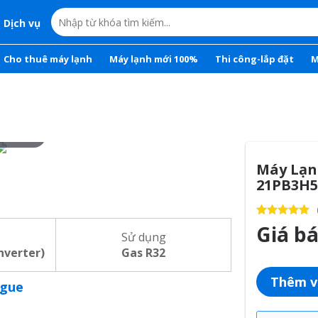
Dịch vụ
Cho thuê máy lạnh
Máy lạnh mới 100%
Thi công-lắp đặt
M
r to zoom
Máy Lạ
21PB3H5
Giá b
Sử dụng
inverter)
Gas R32
Thêm v
ogue