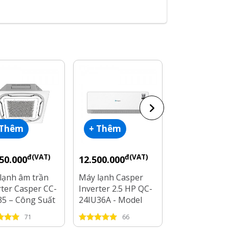
 Thêm
+ Thêm
+ Thêm
đ(VAT)
đ(VAT)
đ
50.000
12.500.000
14.100.000
lạnh âm trần
Máy lạnh Casper
Máy lạnh tủ 
rter Casper CC-
Inverter 2.5 HP QC-
Nagakawa 1 c
35 – Công Suất
24IU36A - Model
2.5HP NP-C2
Hp
2025
71
66
96