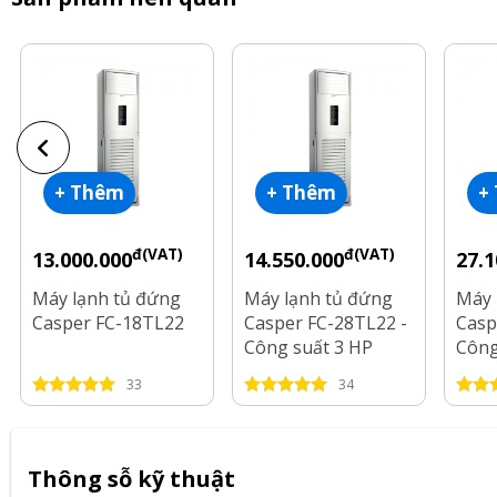
+ Thêm
+ Thêm
+
đ(VAT)
đ(VAT)
13.000.000
14.550.000
27.1
Máy lạnh tủ đứng
Máy lạnh tủ đứng
Máy 
Casper FC-18TL22
Casper FC-28TL22 -
Casp
Công suất 3 HP
Công
33
34
Thông sỗ kỹ thuật