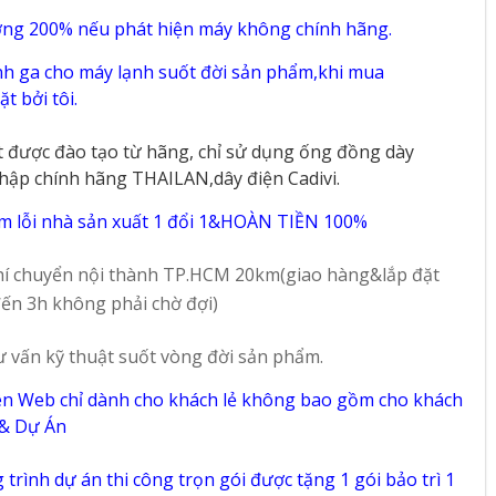
ờng 200% nếu phát hiện máy không chính hãng.
h ga cho máy lạnh suốt đời sản phẩm,khi mua
t bởi tôi.
t được đào tạo từ hãng, chỉ sử dụng ống đồng dày
hập chính hãng THAILAN,dây điện Cadivi.
m lỗi nhà sản xuất 1 đổi 1&HOÀN TIỀN 100%
í chuyển nội thành TP.HCM 20km(giao hàng&lắp đặt
ến 3h không phải chờ đợi)
ư vấn kỹ thuật suốt vòng đời sản phẩm.
ên Web chỉ dành cho khách lẻ không bao gồm cho khách
 & Dự Án
trình dự án thi công trọn gói được tặng 1 gói bảo trì 1