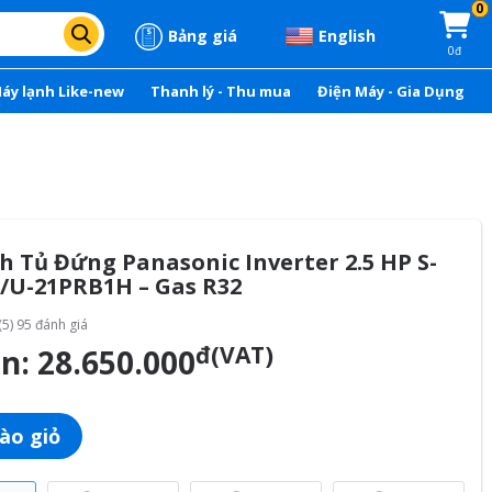
0
Bảng giá
English
0đ
áy lạnh Like-new
Thanh lý - Thu mua
Điện Máy - Gia Dụng
nh Tủ Đứng Panasonic Inverter 2.5 HP S-
/U-21PRB1H – Gas R32
(5) 95 đánh giá
đ(VAT)
án:
28.650.000
ào giỏ