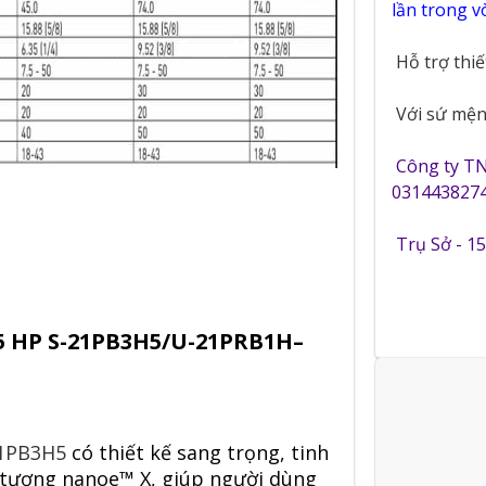
lần trong 
Hỗ trợ thi
Với sứ mệnh
Công ty T
0314438274
Trụ Sở - 1
2.5 HP S-21PB3H5/U-21PRB1H–
21PB3H5
có thiết kế sang trọng, tinh
u tượng nanoe™ X, giúp người dùng