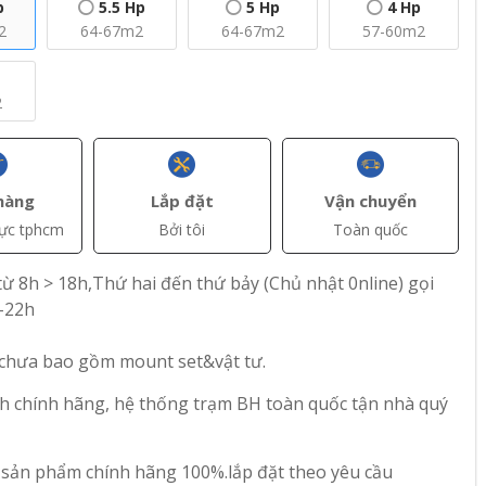
p
5.5 Hp
5 Hp
4 Hp
2
64-67m2
64-67m2
57-60m2
2
+ Thêm
+ Thêm
hàng
Lắp đặt
Vận chuyển
vực tphcm
Bởi tôi
Toàn quốc
(VAT)
đ(VAT)
đ(VAT)
58.000.000
52.850.000
ừ 8h > 18h,Thứ hai đến thứ bảy (Chủ nhật 0nline) gọi
 Đứng
Máy Lạnh Tủ Đứng
Máy lạnh tủ đứng
-22h
 Hp
Nagakawa Inverter
Nagakawa NP-
24
10 Hp NIP-
C100R1T36 công
 chưa bao gồm mount set&vật tư.
C100R1M15
suất 10HP
83
31
h chính hãng, hệ thống trạm BH toàn quốc tận nhà quý
 sản phẩm chính hãng 100%.lắp đặt theo yêu cầu