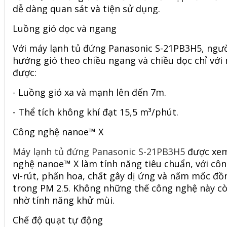
dễ dàng quan sát và tiện sử dụng.
Luồng gió dọc và ngang
Với máy lạnh tủ đứng Panasonic S-21PB3H5, ngườ
hướng gió theo chiều ngang và chiều dọc chỉ vớ
được:
- Luồng gió xa và mạnh lên đến 7m.
- Thể tích không khí đạt 15,5 m³/phút.
Công nghệ nanoe™ X
Máy lạnh tủ đứng Panasonic S-21PB3H5
được xem
nghệ nanoe™ X làm tính năng tiêu chuẩn, với côn
vi-rút, phấn hoa, chất gây dị ứng và nấm mốc đồ
trong PM 2.5. Không những thế công nghệ này cò
nhờ tính năng khử mùi.
Chế độ quạt tự động