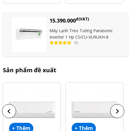
đ(VAT)
15.390.000
Máy Lạnh Treo Tường Panasonic
Inverter 1 Hp CS/CU-VU9UKH-8
55
Sản phẩm đề xuất
+ Thêm
+ Thêm