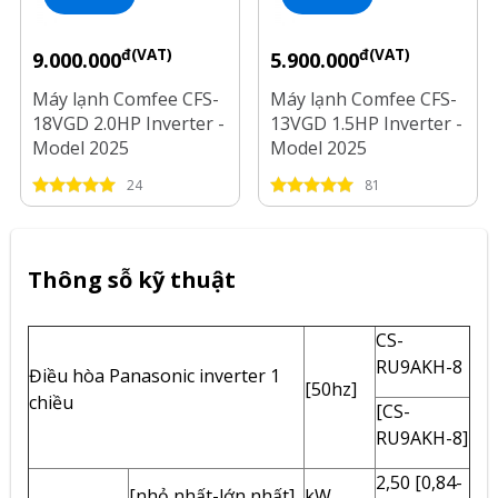
đ(VAT)
đ(VAT)
9.000.000
5.900.000
Máy lạnh Comfee CFS-
Máy lạnh Comfee CFS-
18VGD 2.0HP Inverter -
13VGD 1.5HP Inverter -
Model 2025
Model 2025
24
81
Thông sỗ kỹ thuật
CS-
RU9AKH-8
Điều hòa Panasonic inverter 1
[50hz]
chiều
[CS-
RU9AKH-8]
2,50 [0,84-
[nhỏ nhất-lớn nhất]
kW