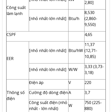
2,80]
Công suất
8,530
làm lạnh
[nhỏ nhất-lớn nhất]
Btu/h
(2,860-
9,550)
CSPF
4,65
11,37
[nhỏ nhất-lớn nhất]
Btu/hW
(12,71-
10,85)
EER
3,33 (3,73-
[nhỏ nhất-lớn nhất]
W/W
3,18)
Điện áp
V
220
Thông số
Cường độ dòng điện
A
3,7
điện
Công suất điện (nhỏ
750 (225-
W
nhất - lớn nhất)
880)