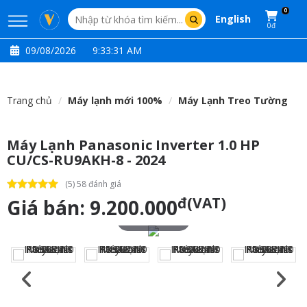
0
English
0đ
09/08/2026
9:33:31 AM
Trang chủ
Máy lạnh mới 100%
Máy Lạnh Treo Tường
Máy Lạnh Panasonic Inverter 1.0 HP
CU/CS-RU9AKH-8 - 2024
(5) 58 đánh giá
đ(VAT)
Giá bán:
9.200.000
Touch to zoom