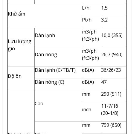
L/h
1,5
Khử ẩm
Pt/h
3,2
m3/ph
Dàn lạnh
10,0 (355)
(ft3/ph)
Lưu lượng
gió
m3/ph
Dàn nóng
26,7 (940)
(ft3/ph)
Dàn lạnh (C/TB/T)
dB(A)
36/26/23
Độ ồn
Dàn nóng (C)
dB(A)
47
mm
290 (511)
Cao
11-7/16
inch
(20-1/8)
mm
799 (650)