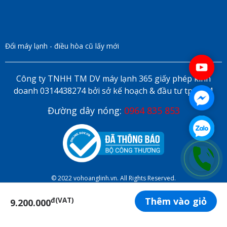
Đổi máy lạnh - điều hòa cũ lấy mới
Công ty TNHH TM DV máy lạnh 365 giấy phép kinh
doanh 0314438274 bởi sở kế hoạch & đầu tư tp HCM
Đường dây nóng:
0964 835 853
© 2022 vohoanglinh.vn. All Rights Reserved.
Thêm vào giỏ
đ(VAT)
9.200.000
ĐẶT LỊCH HẸN ONLINE