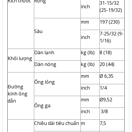
Kích thước
Rộng
31-15/32
inch
(25-19/32)
mm
197 (230)
Sâu
7-25/32 (9-
inch
1/16)
Dàn lạnh
kg (lb)
8 (18)
Khối lượng
Dàn nóng
kg (lb)
20 (44)
mm
Ø 6,35
Ống lỏng
Đường
inch
1/4
kính ống
mm
Ø9,52
dẫn
Ống ga
inch
3/8
Chiều dài tiêu chuẩn
m
7,5