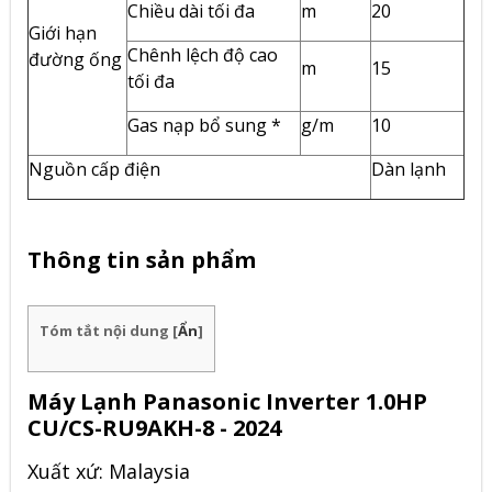
Chiều dài tối đa
m
20
Giới hạn
Chênh lệch độ cao
đường ống
m
15
tối đa
Gas nạp bổ sung *
g/m
10
Nguồn cấp điện
Dàn lạnh
Thông tin sản phẩm
Tóm tắt nội dung
[
Ẩn
]
Máy Lạnh Panasonic Inverter 1.0HP
CU/CS-RU9AKH-8 - 2024
Xuất xứ: Malaysia