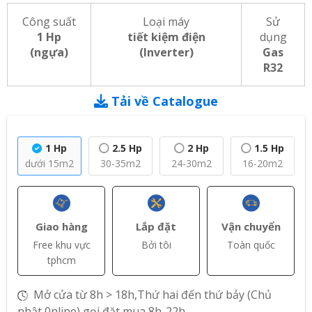
Công suất
Loại máy
Sử
1 Hp
tiết kiệm điện
dụng
(ngựa)
(Inverter)
Gas
R32
Tải về Catalogue
1 Hp
2.5 Hp
2 Hp
1.5 Hp
dưới 15m2
30-35m2
24-30m2
16-20m2
Giao hàng
Lắp đặt
Vận chuyển
Free khu vực
Bởi tôi
Toàn quốc
tphcm
Mở cửa từ 8h > 18h,Thứ hai đến thứ bảy (Chủ
nhật 0nline) gọi đặt mua 8h-22h