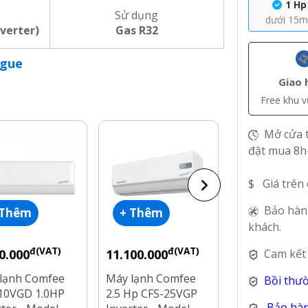
1 Hp
Sử dụng
dưới 15
nverter)
Gas R32
ogue
Giao 
Free khu 
Mở cửa t
đặt mua 8h
$ Giá trên
Bảo hàn
 Thêm
+ Thêm
+ Thêm
khách.
đ(VAT)
đ(VAT)
đ(V
Cam kết
0.000
11.100.000
9.000.000
lạnh Comfee
Máy lạnh Comfee
Máy lạnh Com
Bồi thư
10VGD 1.0HP
2.5 Hp CFS-25VGP
Hp CFS-18VG
Bảo hàn