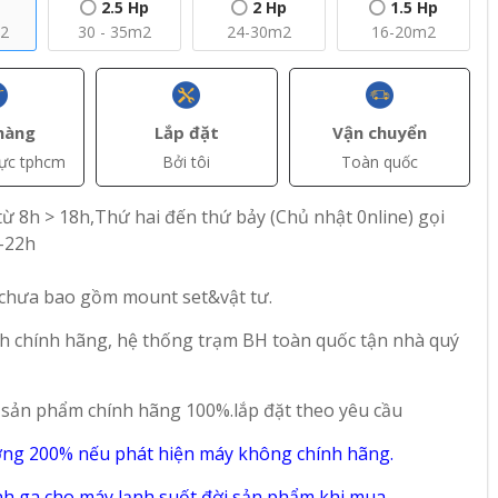
2.5 Hp
2 Hp
1.5 Hp
m2
30 - 35m2
24-30m2
16-20m2
hàng
Lắp đặt
Vận chuyển
vực tphcm
Bởi tôi
Toàn quốc
ừ 8h > 18h,Thứ hai đến thứ bảy (Chủ nhật 0nline) gọi
-22h
 chưa bao gồm mount set&vật tư.
h chính hãng, hệ thống trạm BH toàn quốc tận nhà quý
+ Thêm
+ Thêm
AT)
đ(VAT)
đ(VAT)
 sản phẩm chính hãng 100%.lắp đặt theo yêu cầu
5.900.000
4.900.000
fee 2
Máy lạnh Comfee
Máy lạnh Comfee 1
ờng 200% nếu phát hiện máy không chính hãng.
P
1.5 Hp CFS-13VGP
Hp CFS-10VGP
h ga cho máy lạnh suốt đời sản phẩm,khi mua