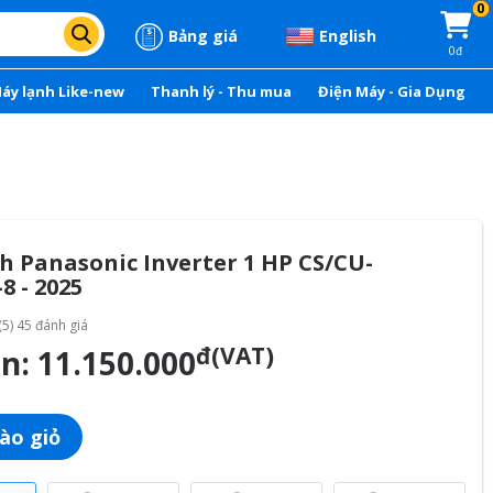
0
Bảng giá
English
0đ
áy lạnh Like-new
Thanh lý - Thu mua
Điện Máy - Gia Dụng
h Panasonic Inverter 1 HP CS/CU-
 - 2025
(5) 45 đánh giá
đ(VAT)
án:
11.150.000
ào giỏ