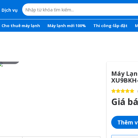
Dịch vụ
Cho thuê máy lạnh
Máy lạnh mới 100%
Thi công-lắp đặt
M
r to zoom
Máy Lạn
XU9BKH-8
Giá b
Thêm v