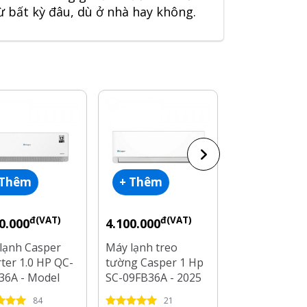
ừ bất kỳ đâu, dù ở nhà hay không.
 Thêm
+ Thêm
+ Thêm
đ(VAT)
đ(VAT)
đ(V
0.000
4.100.000
5.300.000
lạnh Casper
Máy lạnh treo
Máy lạnh tre
rter 1.0 HP QC-
tường Casper 1 Hp
tường Casper
36A - Model
SC-09FB36A - 2025
09IU36 Inver
- 2025
84
21
40