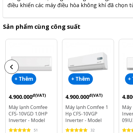
điều khiển các máy điều hòa không khí đã chọn t
Sản phẩm cùng công suất
+ Thêm
+ Thêm
+
đ(VAT)
đ(VAT)
4.900.000
4.900.000
4.80
Máy lạnh Comfee
Máy lạnh Comfee 1
Máy 
CFS-10VGD 1.0HP
Hp CFS-10VGP
Inve
Inverter - Model
Inverter - Model
09IU
2025
2025
2025
51
32