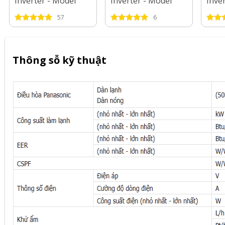
Inverter - Model
Inverter - Model
Inve
2025
2025
2025
57
6
Thông sỗ kỹ thuật