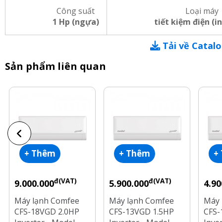
Công suất
Loại máy
1 Hp (ngựa)
tiết kiệm điện (i
Tải về Catal
Sản phẩm liên quan
+ Thêm
+ Thêm
+
đ(VAT)
đ(VAT)
9.000.000
5.900.000
4.90
Máy lạnh Comfee
Máy lạnh Comfee
Máy 
CFS-18VGD 2.0HP
CFS-13VGD 1.5HP
CFS-