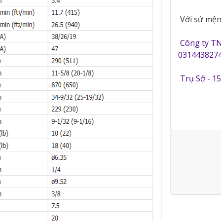
Với sứ mệnh
Công ty T
0314438274
Trụ Sở - 1