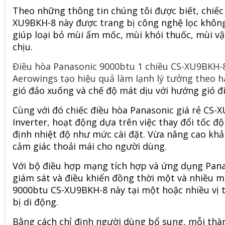
Theo những thông tin chúng tôi được biết, chiếc
XU9BKH-8 này được trang bị công nghệ lọc không 
giúp loại bỏ mùi ẩm mốc, mùi khói thuốc, mùi v
chịu.
Điều hòa Panasonic 9000btu 1 chiều CS-XU9BKH-
Aerowings tạo hiệu quả làm lạnh lý tưởng theo h
gió đảo xuống và chế độ mát dịu với hướng gió đi
Cùng với đó chiếc điều hòa Panasonic giá rẻ CS
Inverter, hoạt động dựa trên việc thay đổi tốc độ
định nhiệt độ như mức cài đặt. Vừa nâng cao khả
cảm giác thoải mái cho người dùng.
Với bộ điều hợp mạng tích hợp và ứng dụng Pana
giám sát và điều khiển đồng thời một và nhiều
má
9000btu CS-XU9BKH-8 này tại một hoặc nhiều vị t
bị di động.
Bằng cách chỉ định người dùng bổ sung, mỗi thàn