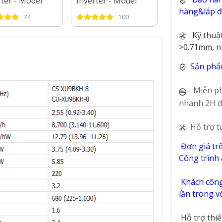
rter - Model
Inverter - Model
Inverter - Mo
hàng&lắp đặ
2025
2025
74
100
62
Kỹ thuậ
>0.71mm, n
Sản phẩ
Miễn ph
nhanh 2H đ
Hỗ trợ t
Đơn giá tr
Công trình
Khách công 
lần trong 
Hỗ trợ thi