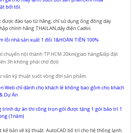
del
Inverter - Model
Inverter - Model
t bởi tôi.
2025
2025
20
98
t được đào tạo từ hãng, chỉ sử dụng ống đồng dày
hập chính hãng THAILAN,dây điện Cadivi.
m lỗi nhà sản xuất 1 đổi 1&HOÀN TIỀN 100%
í chuyển nội thành TP.HCM 20km(giao hàng&lắp đặt
ến 3h không phải chờ đợi)
ư vấn kỹ thuật suốt vòng đời sản phẩm.
ên Web chỉ dành cho khách lẻ không bao gồm cho khách
 & Dự Án
trình dự án thi công trọn gói được tặng 1 gói bảo trì 1
vòng (1năm)
ết kế bản vẽ kỹ thuật
AutoCAD bố trí cho hệ thống lạnh.