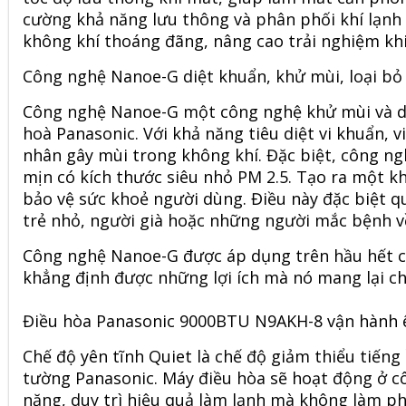
cường khả năng lưu thông và phân phối khí lạn
không khí thoáng đãng, nâng cao trải nghiệm khi
Công nghệ Nanoe-G diệt khuẩn, khử mùi, loại bỏ 
Công nghệ Nanoe-G một công nghệ khử mùi và di
hoà Panasonic. Với khả năng tiêu diệt vi khuẩn, v
nhân gây mùi trong không khí. Đặc biệt, công ng
mịn có kích thước siêu nhỏ PM 2.5. Tạo ra một k
bảo vệ sức khoẻ người dùng. Điều này đặc biệt q
trẻ nhỏ, người già hoặc những người mắc bệnh 
Công nghệ Nanoe-G được áp dụng trên hầu hết 
khẳng định được những lợi ích mà nó mang lại c
Điều hòa Panasonic 9000BTU N9AKH-8 vận hành ê
Chế độ yên tĩnh Quiet là chế độ giảm thiểu tiếng
tường Panasonic. Máy điều hòa sẽ hoạt động ở cô
năng, duy trì hiệu quả làm lạnh mà không làm p