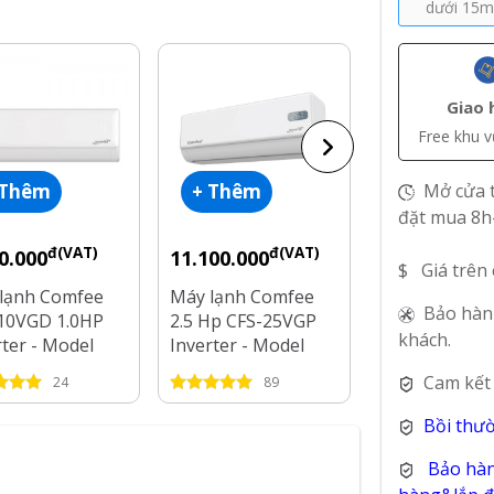
dưới 15
Giao 
Free khu 
Mở cửa t
 Thêm
+ Thêm
+ Thêm
đặt mua 8h
đ(VAT)
đ(VAT)
đ(V
0.000
11.100.000
9.000.000
$ Giá trên
lạnh Comfee
Máy lạnh Comfee
Máy lạnh Com
Bảo hàn
10VGD 1.0HP
2.5 Hp CFS-25VGP
Hp CFS-18VG
khách.
rter - Model
Inverter - Model
Inverter - Mo
2025
2025
Cam kết
24
89
50
Bồi thư
Bảo hàn