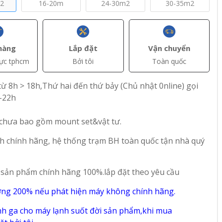
m2
16-20m
24-30m2
30-35m2
hàng
Lắp đặt
Vận chuyển
vực tphcm
Bởi tôi
Toàn quốc
ừ 8h > 18h,Thứ hai đến thứ bảy (Chủ nhật 0nline) gọi
+ Thêm
+ Thêm
-22h
AT)
đ(VAT)
đ(VAT)
5.900.000
4.900.000
 chưa bao gồm mount set&vật tư.
fee 2
Máy lạnh Comfee
Máy lạnh Comfee 1
h chính hãng, hệ thống trạm BH toàn quốc tận nhà quý
P
1.5 Hp CFS-13VGP
Hp CFS-10VGP
del
Inverter - Model
Inverter - Model
2025
2025
 sản phẩm chính hãng 100%.lắp đặt theo yêu cầu
13
40
ờng 200% nếu phát hiện máy không chính hãng.
h ga cho máy lạnh suốt đời sản phẩm,khi mua