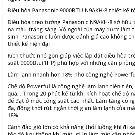
Điều hòa Panasonic 9000BTU N9AKH-8 thiết kế tối
Điều hòa treo tường Panasonic N9AKH-8 sở hữu thi
nạ màu trắng sáng. Vỏ ngoài của máy được làm t
sinh. Panasonic luôn được đánh giá cao không ch
thiết kế hiện đại
Kích thước nhỏ gọn giúp việc lắp đặt điều hòa tr
suất 9000Btu(1HP) phù hợp với những căn phòng 
Làm lạnh nhanh hơn 18% nhờ công nghệ Powerfu
Chế độ Powerful là công nghệ làm lạnh tiên tiến
quả. . Trong 20 phút kể từ khi kích hoạt chế độ n
để đạt ở mức công suất cao nhất. Làm tăng công
đa, đồng thời rút ngắn thời gian làm lạnh của m
18%
Cánh đảo gió lớn có khả năng thổi luồng khí đi x
tốc độ lưu thông khí mát, giúp làm mát căn phò