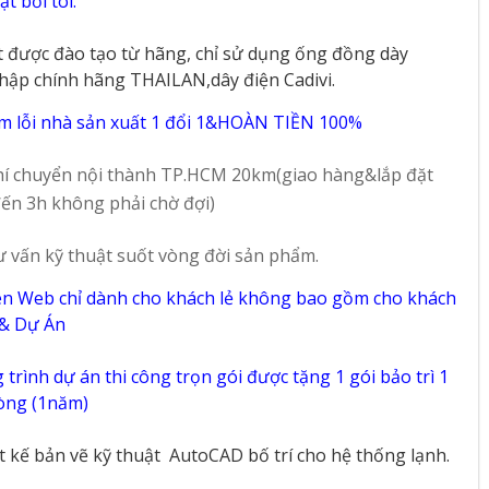
t bởi tôi.
t được đào tạo từ hãng, chỉ sử dụng ống đồng dày
hập chính hãng THAILAN,dây điện Cadivi.
m lỗi nhà sản xuất 1 đổi 1&HOÀN TIỀN 100%
í chuyển nội thành TP.HCM 20km(giao hàng&lắp đặt
ến 3h không phải chờ đợi)
ư vấn kỹ thuật suốt vòng đời sản phẩm.
ên Web chỉ dành cho khách lẻ không bao gồm cho khách
 & Dự Án
trình dự án thi công trọn gói được tặng 1 gói bảo trì 1
vòng (1năm)
ết kế bản vẽ kỹ thuật
AutoCAD bố trí cho hệ thống lạnh.