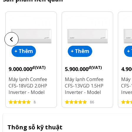
+ Thêm
+ Thêm
+
đ(VAT)
đ(VAT)
9.000.000
5.900.000
4.90
Máy lạnh Comfee
Máy lạnh Comfee
Máy 
CFS-18VGD 2.0HP
CFS-13VGD 1.5HP
CFS-
Inverter - Model
Inverter - Model
Inve
2025
2025
2025
8
86
Thông sỗ kỹ thuật