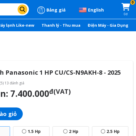
0
Bảng giá
English
0đ
áy lạnh Like-new
Thanh lý - Thu mua
Điện Máy - Gia Dụng
h Panasonic 1 HP CU/CS-N9AKH-8 - 2025
(5) 13 đánh giá
đ(VAT)
án:
7.400.000
ào giỏ
1.5 Hp
2 Hp
2.5 Hp