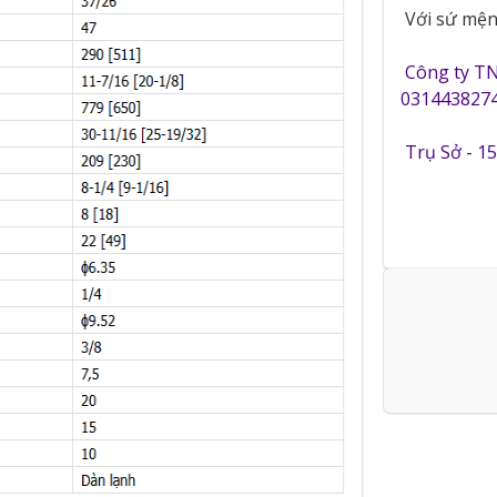
Với sứ mệnh
Công ty T
0314438274
Trụ Sở - 1