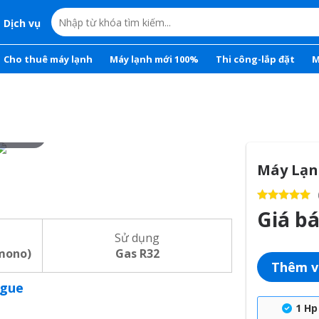
Dịch vụ
Cho thuê máy lạnh
Máy lạnh mới 100%
Thi công-lắp đặt
M
r to zoom
Máy Lạn
Giá b
Sử dụng
mono)
Gas R32
Thêm v
ogue
1 Hp