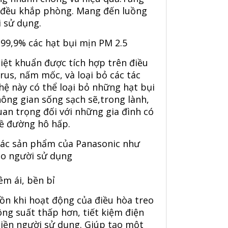
h đều khắp phòng. Mang đến luồng
 sử dụng.
99,9% các hạt bụi mịn PM 2.5
ệt khuẩn được tích hợp trên điều
irus, nấm mốc, và loại bỏ các tác
hệ này có thể loại bỏ những hạt bụi
hông gian sống sạch sẽ,trong lành,
uan trọng đối với những gia đình có
về đường hô hấp.
các sản phẩm của Panasonic như
ho người sử dụng
m ái, bền bỉ
 ồn khi hoạt động của điều hòa treo
ng suất thấp hơn, tiết kiệm điện
hiền người sử dụng. Giúp tạo một