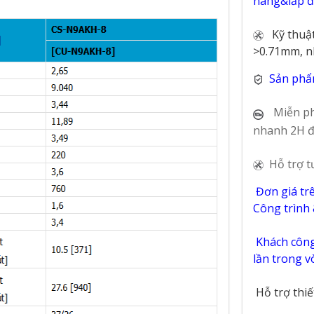
hàng&lắp đặ
Kỹ thuậ
>0.71mm, n
Sản phẩ
Miễn ph
nhanh 2H đ
Hỗ trợ t
Đơn giá tr
Công trình
Khách công 
lần trong 
Hỗ trợ thi