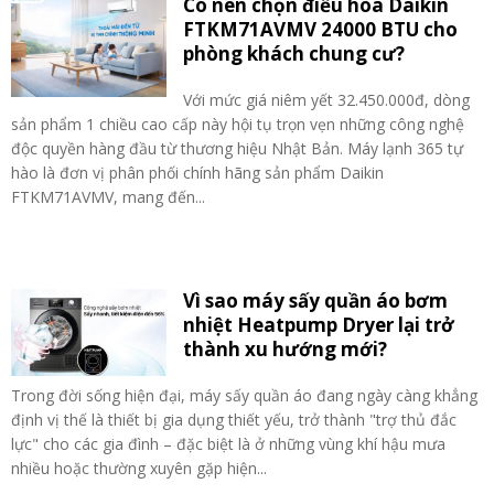
Có nên chọn điều hòa Daikin
FTKM71AVMV 24000 BTU cho
phòng khách chung cư?
Với mức giá niêm yết 32.450.000đ, dòng
sản phẩm 1 chiều cao cấp này hội tụ trọn vẹn những công nghệ
độc quyền hàng đầu từ thương hiệu Nhật Bản. Máy lạnh 365 tự
hào là đơn vị phân phối chính hãng sản phẩm Daikin
FTKM71AVMV, mang đến...
Vì sao máy sấy quần áo bơm
nhiệt Heatpump Dryer lại trở
thành xu hướng mới?
Trong đời sống hiện đại, máy sấy quần áo đang ngày càng khẳng
định vị thế là thiết bị gia dụng thiết yếu, trở thành "trợ thủ đắc
lực" cho các gia đình – đặc biệt là ở những vùng khí hậu mưa
nhiều hoặc thường xuyên gặp hiện...