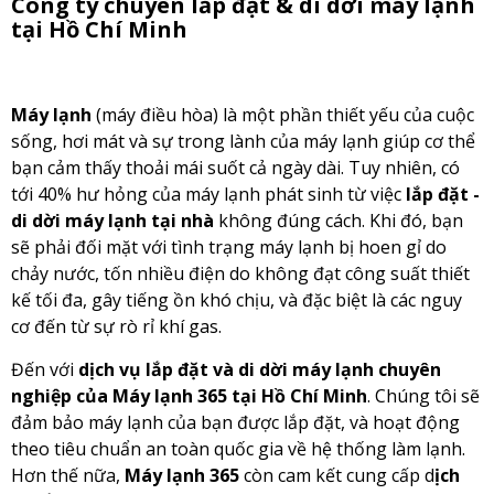
Công ty chuyên lắp đặt & di dời máy lạnh
tại Hồ Chí Minh
Máy lạnh
(máy điều hòa) là một phần thiết yếu của cuộc
sống, hơi mát và sự trong lành của máy lạnh giúp cơ thể
bạn cảm thấy thoải mái suốt cả ngày dài. Tuy nhiên, có
tới 40% hư hỏng của máy lạnh phát sinh từ việc
lắp đặt -
di dời máy lạnh tại nhà
không đúng cách. Khi đó, bạn
sẽ phải đối mặt với tình trạng máy lạnh bị hoen gỉ do
chảy nước, tốn nhiều điện do không đạt công suất thiết
kế tối đa, gây tiếng ồn khó chịu, và đặc biệt là các nguy
cơ đến từ sự rò rỉ khí gas.
Đến với
dịch vụ lắp đặt và di dời máy lạnh chuyên
nghiệp của Máy lạnh 365 tại Hồ Chí Minh
. Chúng tôi sẽ
đảm bảo máy lạnh của bạn được lắp đặt, và hoạt động
theo tiêu chuẩn an toàn quốc gia về hệ thống làm lạnh.
Hơn thế nữa,
Máy lạnh 365
còn cam kết cung cấp d
ịch