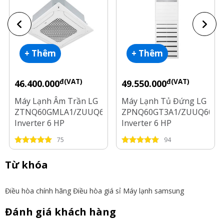
+ Thêm
+ Thêm
đ(VAT)
đ(VAT)
46.400.000
49.550.000
Máy Lạnh Âm Trần LG
Máy Lạnh Tủ Đứng LG
ZTNQ60GMLA1/ZUUQ60LV1
ZPNQ60GT3A1/ZUUQ60LV
Inverter 6 HP
Inverter 6 HP
75
94
Từ khóa
Điều hòa chính hãng
Điều hòa giá sỉ
Máy lạnh samsung
Đánh giá khách hàng