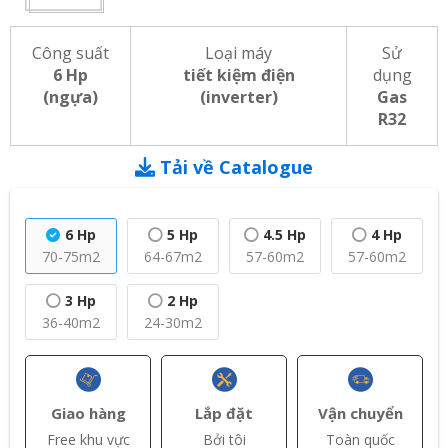
Công suất
Loại máy
Sử
6 Hp
tiết kiệm điện
dụng
(ngựa)
(inverter)
Gas
R32
Tải về Catalogue
6 Hp
5 Hp
4.5 Hp
4 Hp
70-75m2
64-67m2
57-60m2
57-60m2
3 Hp
2 Hp
36-40m2
24-30m2
Giao hàng
Lắp đặt
Vận chuyển
Free khu vực
Bởi tôi
Toàn quốc