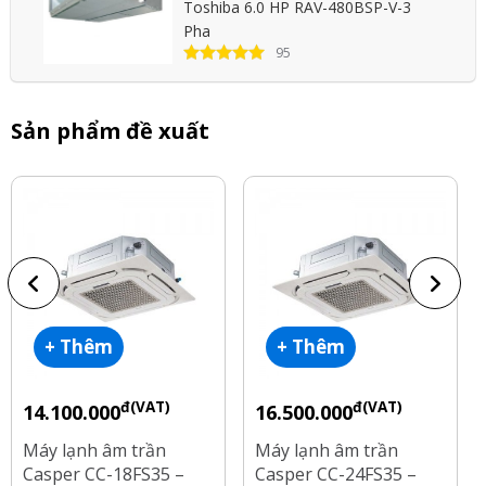
Toshiba 6.0 HP RAV-480BSP-V-3
Pha
95
Sản phẩm đề xuất
+ Thêm
+ Thêm
đ(VAT)
đ(VAT)
14.100.000
16.500.000
Máy lạnh âm trần
Máy lạnh âm trần
Casper CC-18FS35 –
Casper CC-24FS35 –