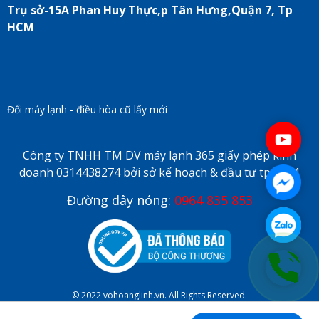
Trụ sở-15A Phan Huy Thực,p Tân Hưng,Quận 7, Tp
HCM
Đổi máy lạnh - điều hòa cũ lấy mới
Công ty TNHH TM DV máy lạnh 365 giấy phép kinh
doanh 0314438274 bởi sở kế hoạch & đầu tư tp HCM
Đường dây nóng:
0964 835 853
© 2022 vohoanglinh.vn. All Rights Reserved.