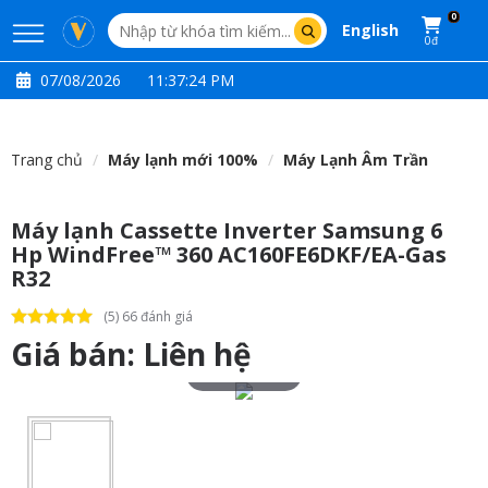
0
English
0đ
07/08/2026
11:37:25 PM
Trang chủ
Máy lạnh mới 100%
Máy Lạnh Âm Trần
Máy lạnh Cassette Inverter Samsung 6
Hp WindFree™ 360 AC160FE6DKF/EA-Gas
R32
(5) 66 đánh giá
Giá bán:
Liên hệ
Touch to zoom