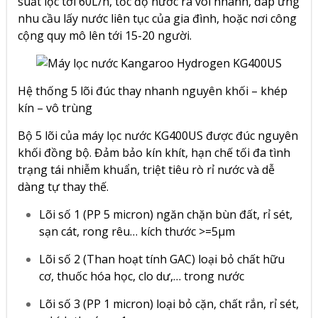
suất lọc tới 60L/h,
tốc độ nước ra vòi nhanh, đáp ứng
nhu cầu lấy nước liên tục của gia đình, hoặc nơi công
cộng quy mô lên tới 15-20 người.
Hệ thống 5 lõi đúc thay nhanh nguyên khối – khép
kín – vô trùng
Bộ 5 lõi của máy lọc nước KG400US được đúc nguyên
khối đồng bộ. Đảm bảo kín khít, hạn chế tối đa tình
trạng tái nhiễm khuẩn, triệt tiêu rò rỉ nước và dễ
dàng tự thay thế.
Lõi số 1 (PP 5 micron) ngăn chặn bùn đất, rỉ sét,
sạn cát, rong rêu… kích thước >=5µm
Lõi số 2 (Than hoạt tính GAC) loại bỏ chất hữu
cơ, thuốc hóa học, clo dư,… trong nước
Lõi số 3 (PP 1 micron) loại bỏ cặn, chất rắn, rỉ sét,