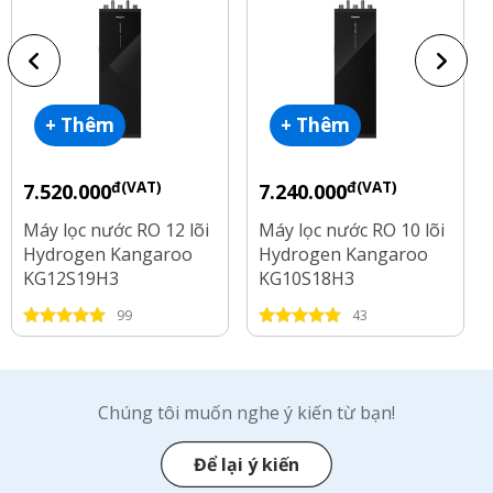
+ Thêm
+ Thêm
đ(VAT)
đ(VAT)
7.520.000
7.240.000
Máy lọc nước RO 12 lõi
Máy lọc nước RO 10 lõi
Hydrogen Kangaroo
Hydrogen Kangaroo
KG12S19H3
KG10S18H3
99
43
Chúng tôi muốn nghe ý kiến từ bạn!
Để lại ý kiến