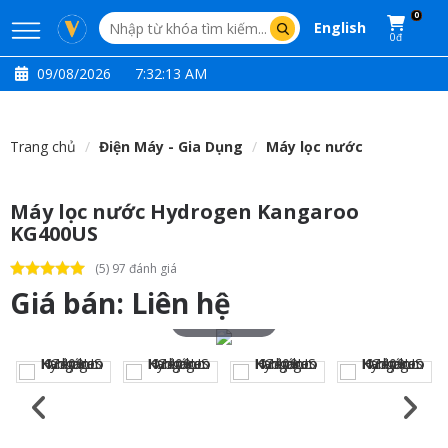
0
English
0đ
09/08/2026
7:32:14 AM
Trang chủ
Điện Máy - Gia Dụng
Máy lọc nước
Máy lọc nước Hydrogen Kangaroo
KG400US
(5) 97 đánh giá
Giá bán:
Liên hệ
Touch to zoom