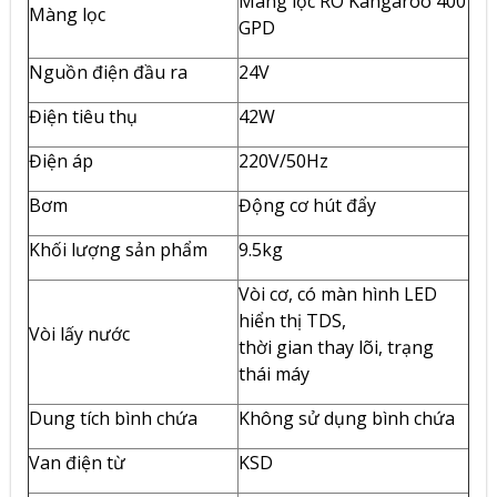
Màng lọc RO Kangaroo 400
Màng lọc
GPD
Nguồn điện đầu ra
24V
Điện tiêu thụ
42W
Điện áp
220V/50Hz
Bơm
Động cơ hút đẩy
Khối lượng sản phẩm
9.5kg
Vòi cơ, có màn hình LED
hiển thị TDS,
Vòi lấy nước
thời gian thay lõi, trạng
thái máy
Dung tích bình chứa
Không sử dụng bình chứa
Van điện từ
KSD