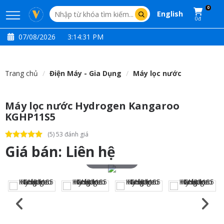
0
English
0đ
07/08/2026
3:14:32 PM
Trang chủ
Điện Máy - Gia Dụng
Máy lọc nước
Máy lọc nước Hydrogen Kangaroo
KGHP11S5
(5) 53 đánh giá
Giá bán:
Liên hệ
Touch to zoom