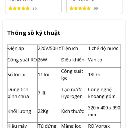
36
99
Thông sỗ kỹ thuật
Điện áp
220V/50Hz
Tiện ích
1 chế độ nước
Công suất RO
26W
Điều khiển
Van cơ
Công suất
Số lõi lọc
11 lõi
18L/h
lọc
Dung tích
Tạo nước
Công nghệ
7 lít
bình chứa
Hydrogen
khoáng gốm
320 x 400 x 990
Khối lượng
22Kg
Kích thước
mm
Kiểu máy
Tủ đứng
Màng lọc
RO Vortex