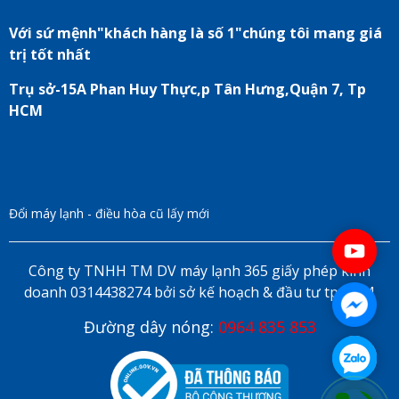
Với sứ mệnh"khách hàng là số 1"chúng tôi mang giá
trị tốt nhất
Trụ sở-15A Phan Huy Thực,p Tân Hưng,Quận 7, Tp
HCM
Đổi máy lạnh - điều hòa cũ lấy mới
Công ty TNHH TM DV máy lạnh 365 giấy phép kinh
doanh 0314438274 bởi sở kế hoạch & đầu tư tp HCM
Đường dây nóng:
0964 835 853