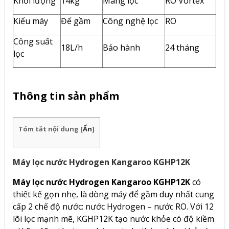
Khối lượng
14kg
Màng lọc
RO Vortex
Kiểu máy
Để gầm
Công nghệ lọc
RO
Công suất
18L/h
Bảo hành
24 tháng
lọc
Thông tin sản phẩm
Tóm tắt nội dung
[
Ẩn
]
Máy lọc nước Hydrogen Kangaroo KGHP12K
Máy lọc nước Hydrogen Kangaroo KGHP12K
có
thiết kế gọn nhẹ, là dòng máy để gầm duy nhất cung
cấp 2 chế độ nước: nước Hydrogen – nước RO. Với 12
lõi lọc mạnh mẽ,
KGHP12K tạo nước khỏe có độ kiềm