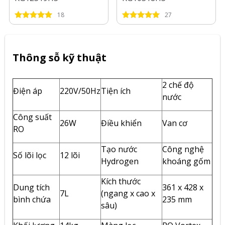
18
27
Thông sỗ kỹ thuật
2 chế độ
Điện áp
220V/50Hz
Tiện ích
nước
Công suất
26W
Điều khiển
Van cơ
RO
Tạo nước
Công nghệ
Số lõi lọc
12 lõi
Hydrogen
khoáng gốm
Kích thước
Dung tích
361 x 428 x
7L
(ngang x cao x
bình chứa
235 mm
sâu)