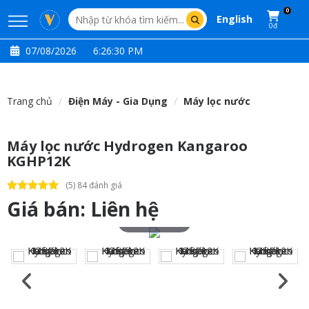
0
English
0đ
07/08/2026
6:26:31 PM
Trang chủ
Điện Máy - Gia Dụng
Máy lọc nước
Máy lọc nước Hydrogen Kangaroo
KGHP12K
(5) 84 đánh giá
Giá bán:
Liên hệ
Touch to zoom