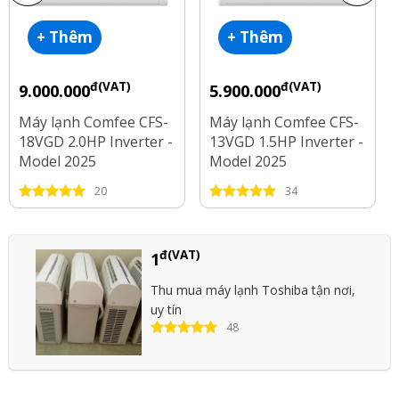
+ Thêm
+ Thêm
đ(VAT)
đ(VAT)
9.000.000
5.900.000
Máy lạnh Comfee CFS-
Máy lạnh Comfee CFS-
18VGD 2.0HP Inverter -
13VGD 1.5HP Inverter -
Model 2025
Model 2025
20
34
đ(VAT)
1
Thu mua máy lạnh Toshiba tận nơi,
uy tín
48