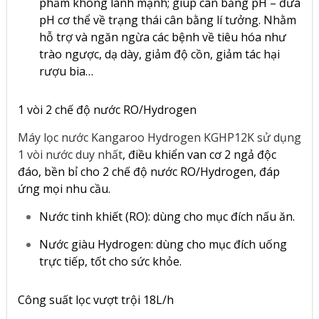
phẩm không lành mạnh; giúp cân bằng pH – đưa
pH cơ thể về trạng thái cân bằng lí tưởng. Nhằm
hỗ trợ và ngăn ngừa các bệnh về tiêu hóa như
trào ngược, dạ dày, giảm độ cồn, giảm tác hại
rượu bia…
1 vòi 2 chế độ nước RO/Hydrogen
Máy lọc nước Kangaroo Hydrogen KGHP12K sử dụng
1 vòi nước duy nhất
, điều khiển van cơ 2 ngả độc
đáo, bền bỉ cho 2 chế độ nước RO/Hydrogen, đáp
ứng mọi nhu cầu.
Nước tinh khiết (RO): dùng cho mục đích nấu ăn.
Nước giàu Hydrogen: dùng cho mục đích uống
trực tiếp, tốt cho sức khỏe.
Công suất lọc vượt trội 18L/h