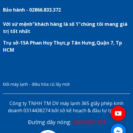
Bảo hành - 02866.833.372
Với sứ mệnh"khách hàng là số 1"chúng tôi mang giá
trị tốt nhất
Trụ sở-15A Phan Huy Thực,p Tân Hưng,Quận 7, Tp
HCM
Đổi máy lạnh - điều hòa cũ lấy mới
Công ty TNHH TM DV máy lạnh 365 giấy phép kinh
doanh 0314438274 bởi sở kế hoạch & đầu tư tp HCM
Đường dây nóng:
0964 835 853