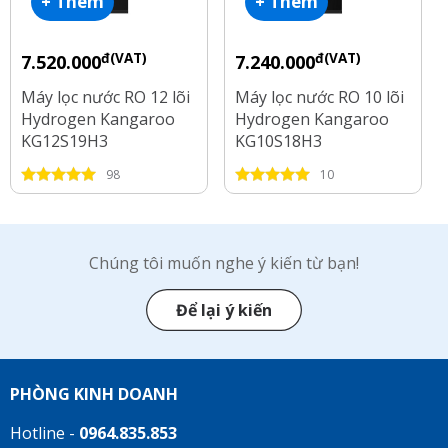
+ Thêm
+ Thêm
đ(VAT)
đ(VAT)
7.520.000
7.240.000
Máy lọc nước RO 12 lõi
Máy lọc nước RO 10 lõi
Hydrogen Kangaroo
Hydrogen Kangaroo
KG12S19H3
KG10S18H3
98
10
Chúng tôi muốn nghe ý kiến từ bạn!
Để lại ý kiến
PHÒNG KINH DOANH
Hotline -
0964.835.853