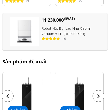
21
75
đ(VAT)
11.230.000
Robot Hút Bụi Lau Nhà Xiaomi
Vacuum 5 EU (BHR0834EU)
10
Sản phẩm đề xuất