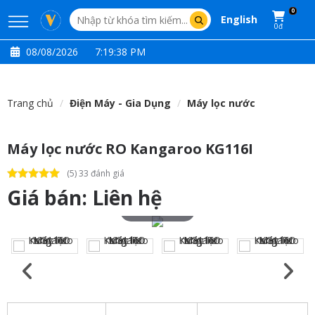
0
English
0đ
08/08/2026
7:19:38 PM
Trang chủ
Điện Máy - Gia Dụng
Máy lọc nước
Máy lọc nước RO Kangaroo KG116I
(5) 33 đánh giá
Giá bán:
Liên hệ
Touch to zoom