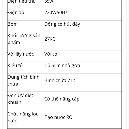
Điện tiêu thụ
35w
Điện áp
220V/50Hz
Bơm
Động cơ hút đẩy
Khối lượng sản
27KG
phẩm
Vòi lấy nước
Vòi cơ
Kiểu tủ
Tủ Slim nhỏ gon
Dung tích bình
Bình chứa 7 lít
chứa
Đèn UV diệt
Có thể nâng cấp
khuẩn
Chức năng lọc
Tạo nước RO
nước