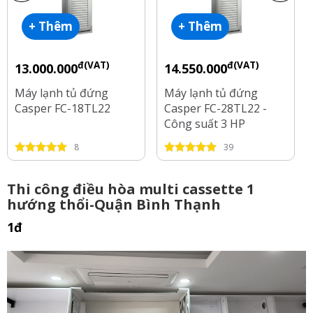
+ Thêm
+ Thêm
đ(VAT)
đ(VAT)
13.000.000
14.550.000
Máy lạnh tủ đứng
Máy lạnh tủ đứng
Casper FC-18TL22
Casper FC-28TL22 -
Công suất 3 HP
8
39
Thi công điều hòa multi cassette 1
hướng thổi-Quận Bình Thạnh
1đ