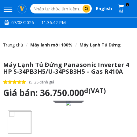
0
English
0đ
07/08/2026
11:36:43 PM
Trang chủ
Máy lạnh mới 100%
Máy Lạnh Tủ Đứng
Máy Lạnh Tủ Đứng Panasonic Inverter 4
HP S-34PB3H5/U-34PSB3H5 – Gas R410A
(5) 28 đánh giá
đ(VAT)
Giá bán:
36.750.000
Touch to zoom