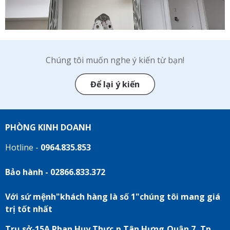
Chúng tôi muốn nghe ý kiến từ bạn!
Để lại ý kiến
PHÒNG KINH DOANH
Hotline -
0964.835.853
Bảo hành - 02866.833.372
Với sứ mệnh"khách hàng là số 1"chúng tôi mang giá
trị tốt nhất
Trụ sở-15A Phan Huy Thực,p Tân Hưng,Quận 7, Tp