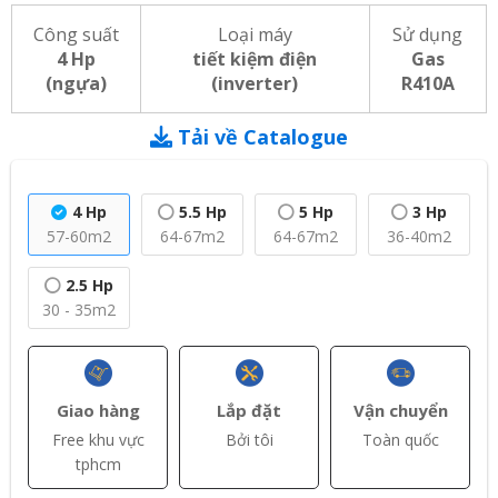
Công suất
Loại máy
Sử dụng
4 Hp
tiết kiệm điện
Gas
(ngựa)
(inverter)
R410A
Tải về Catalogue
4 Hp
5.5 Hp
5 Hp
3 Hp
57-60m2
64-67m2
64-67m2
36-40m2
2.5 Hp
30 - 35m2
Giao hàng
Lắp đặt
Vận chuyển
Free khu vực
Bởi tôi
Toàn quốc
tphcm