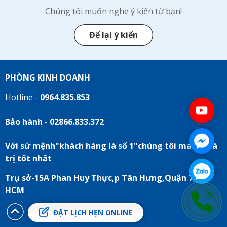
Chúng tôi muốn nghe ý kiến từ bạn!
Để lại ý kiến
PHÒNG KINH DOANH
Hotline -
0964.835.853
Bảo hành - 02866.833.372
Với sứ mệnh"khách hàng là số 1"chúng tôi mang giá
trị tốt nhất
Trụ sở-15A Phan Huy Thực,p Tân Hưng,Quận 7, Tp
HCM
ĐẶT LỊCH HẸN ONLINE