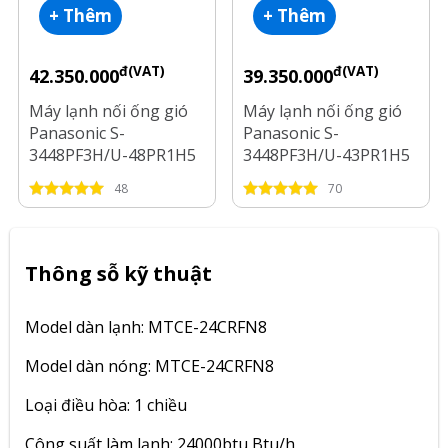
+ Thêm
+ Thêm
đ(VAT)
đ(VAT)
42.350.000
39.350.000
Máy lạnh nối ống gió
Máy lạnh nối ống gió
Panasonic S-
Panasonic S-
3448PF3H/U-48PR1H5
3448PF3H/U-43PR1H5
Inverter 5.5 Hp
Inverter 5 Hp
48
70
Thông sỗ kỹ thuật
Model dàn lạnh: MTCE-24CRFN8
Model dàn nóng: MTCE-24CRFN8
Loại điều hòa: 1 chiều
Công suất làm lạnh: 24000btu Btu/h