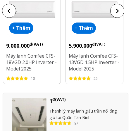
+ Thêm
+ Thêm
đ(VAT)
đ(VAT)
9.000.000
5.900.000
Máy lạnh Comfee CFS-
Máy lạnh Comfee CFS-
18VGD 2.0HP Inverter -
13VGD 1.5HP Inverter -
Model 2025
Model 2025
18
25
đ(VAT)
1
Thanh lý máy lạnh giấu trần nối ống
gió tại Quận Tân Bình
97