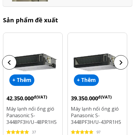
Sản phẩm đề xuất
+ Thêm
+ Thêm
đ(VAT)
đ(VAT)
42.350.000
39.350.000
Máy lạnh nối ống gió
Máy lạnh nối ống gió
Panasonic S-
Panasonic S-
3448PF3H/U-48PR1H5
3448PF3H/U-43PR1H5
Inverter 5.5 Hp
Inverter 5 Hp
37
97