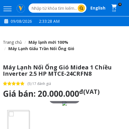
0
English
0đ
09/08/2026
2:33:29 AM
Trang chủ
Máy lạnh mới 100%
Máy Lạnh Giấu Trần Nối Ống Gió
Máy Lạnh Nối Ống Gió Midea 1 Chiều
Inverter 2.5 HP MTCE-24CRFN8
(5) 17 đánh giá
đ(VAT)
Giá bán:
20.000.000
Touch to zoom