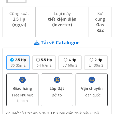
Công suất
Loại máy
Sử
2.5 Hp
tiết kiệm điện
dụng
(ngựa)
(inverter)
Gas
R32
Tải về Catalogue
2.5 Hp
5.5 Hp
4 Hp
2 Hp
30-35m2
64-67m2
57-60m2
24-30m2
Giao hàng
Lắp đặt
Vận chuyển
Free khu vực
Bởi tôi
Toàn quốc
tphcm
Mở cửa từ 8h > 18h,Thứ hai đến thứ bảy (Chủ