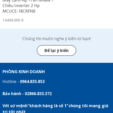
Máy Lạnh Áp Trần Midea 1
Chiều Inverter 2 Hp
MCUCE-18CRFN8
14.600.000 đ
Chúng tôi muốn nghe ý kiến từ bạn!
Để lại ý kiến
PHÒNG KINH DOANH
Hotline -
0964.835.853
Bảo hành - 02866.833.372
Với sứ mệnh"khách hàng là số 1"chúng tôi mang giá
trị tốt nhất