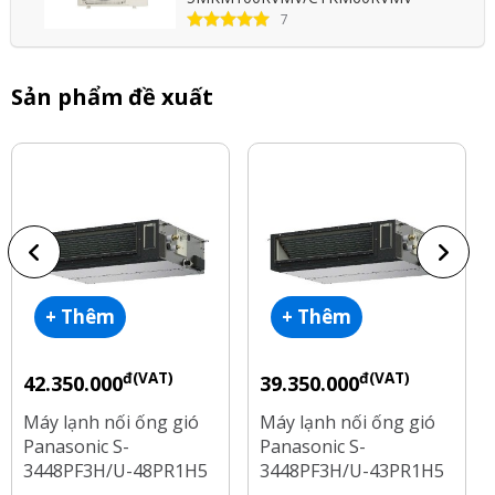
7
Sản phẩm đề xuất
+ Thêm
+ Thêm
đ(VAT)
đ(VAT)
42.350.000
39.350.000
Máy lạnh nối ống gió
Máy lạnh nối ống gió
Panasonic S-
Panasonic S-
3448PF3H/U-48PR1H5
3448PF3H/U-43PR1H5
Inverter 5.5 Hp
Inverter 5 Hp