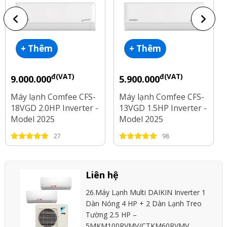
+ Thêm
+ Thêm
đ(VAT)
đ(VAT)
9.000.000
5.900.000
Máy lạnh Comfee CFS-
Máy lạnh Comfee CFS-
18VGD 2.0HP Inverter -
13VGD 1.5HP Inverter -
Model 2025
Model 2025
27
98
Liên hệ
26.Máy Lạnh Multi DAIKIN Inverter 1
Dàn Nóng 4 HP + 2 Dàn Lạnh Treo
Tường 2.5 HP –
5MKM100RVMV/CTKM60RVMV