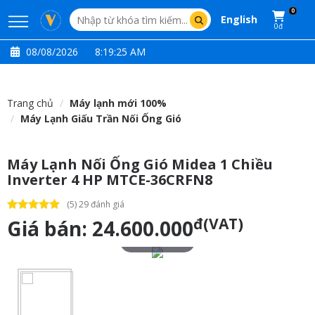
0
English
0đ
08/08/2026
8:19:26 AM
Trang chủ
Máy lạnh mới 100%
Máy Lạnh Giấu Trần Nối Ống Gió
Máy Lạnh Nối Ống Gió Midea 1 Chiều
Inverter 4 HP MTCE-36CRFN8
(5) 29 đánh giá
đ(VAT)
Giá bán:
24.600.000
Touch to zoom