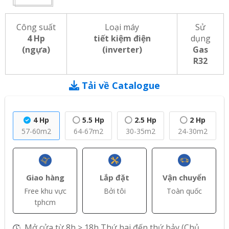
Công suất
Loại máy
Sử
4 Hp
tiết kiệm điện
dụng
(ngựa)
(inverter)
Gas
R32
Tải về Catalogue
4 Hp
5.5 Hp
2.5 Hp
2 Hp
57-60m2
64-67m2
30-35m2
24-30m2
Giao hàng
Lắp đặt
Vận chuyển
Free khu vực
Bởi tôi
Toàn quốc
tphcm
Mở cửa từ 8h > 18h,Thứ hai đến thứ bảy (Chủ