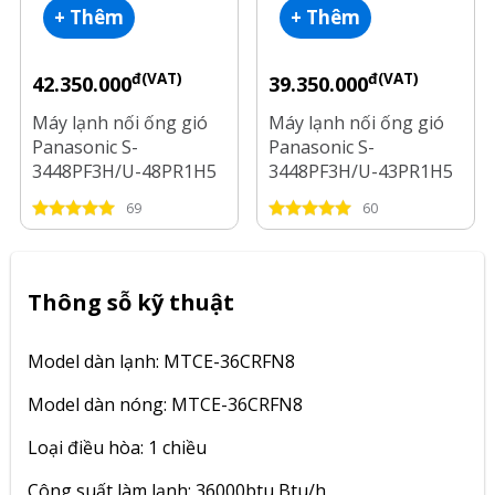
+ Thêm
+ Thêm
đ(VAT)
đ(VAT)
42.350.000
39.350.000
Máy lạnh nối ống gió
Máy lạnh nối ống gió
Panasonic S-
Panasonic S-
3448PF3H/U-48PR1H5
3448PF3H/U-43PR1H5
Inverter 5.5 Hp
Inverter 5 Hp
69
60
Thông sỗ kỹ thuật
Model dàn lạnh: MTCE-36CRFN8
Model dàn nóng: MTCE-36CRFN8
Loại điều hòa: 1 chiều
Công suất làm lạnh: 36000btu Btu/h