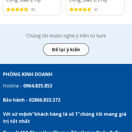
85
81
Chúng tôi muốn nghe ý kiến từ bạn!
Để lại ý kiến
PHÒNG KINH DOANH
Hotline -
0964.835.853
Bảo hành - 02866.833.372
Với sứ mệnh"khách hàng là số 1"chúng tôi mang giá
trị tốt nhất