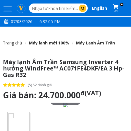
0
English
0đ
07/08/2026
6:32:06 PM
Trang chủ
Máy lạnh mới 100%
Máy Lạnh Âm Trần
Máy lạnh Âm Trần Samsung Inverter 4
hướng WindFree™ AC071FE4DKF/EA 3 Hp-
Gas R32
(5) 52 đánh giá
đ(VAT)
Giá bán:
24.700.000
Touch to zoom