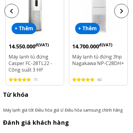
+ Thêm
+ Thêm
đ(VAT)
đ(VAT)
14.550.000
14.700.000
Máy lạnh tủ đứng
Máy lạnh tủ đứng 3hp
Casper FC-28TL22 -
Nagakawa NP-C28DH+
Công suất 3 HP
71
60
Từ khóa
Máy lạnh giá tốt
Điều hòa giá sỉ
Điều hòa samsung chính hãng
Đánh giá khách hàng