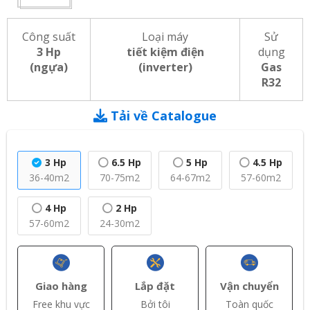
Công suất
Loại máy
Sử
3 Hp
tiết kiệm điện
dụng
(ngựa)
(inverter)
Gas
R32
Tải về Catalogue
3 Hp
6.5 Hp
5 Hp
4.5 Hp
36-40m2
70-75m2
64-67m2
57-60m2
4 Hp
2 Hp
57-60m2
24-30m2
Giao hàng
Lắp đặt
Vận chuyển
Free khu vực
Bởi tôi
Toàn quốc