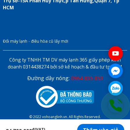
Trụ sở-15A Phan Huy Thực,p Tân Hưng,Quận 7, Tp
HCM
Đổi máy lạnh - điều hòa cũ lấy mới
Công ty TNHH TM DV máy lạnh 365 giấy phép kinh
doanh 0314438274 bởi sở kế hoạch & đầu tư tp HCM
Đường dây nóng:
0964 835 853
© 2022 vohoanglinh.vn. All Rights Reserved.
đ(VAT)