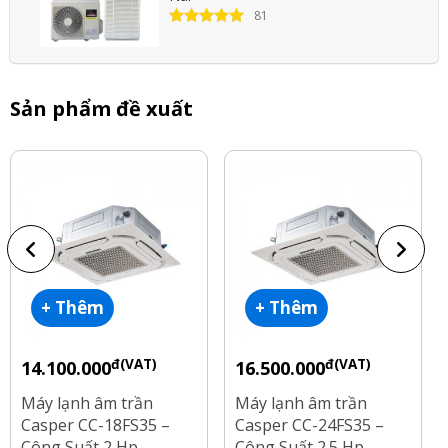
81
Sản phẩm đề xuất
+ Thêm
+ Thêm
đ(VAT)
đ(VAT)
14.100.000
16.500.000
Máy lạnh âm trần
Máy lạnh âm trần
Casper CC-18FS35 –
Casper CC-24FS35 –
Công Suất 2 Hp
Công Suất 2.5 Hp