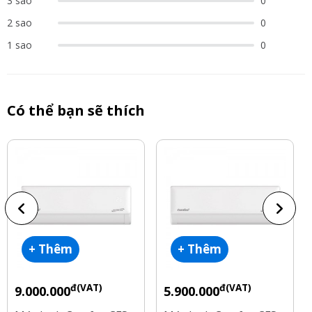
3 sao
0
2 sao
0
1 sao
0
Có thể bạn sẽ thích
+ Thêm
+ Thêm
đ(VAT)
đ(VAT)
9.000.000
5.900.000