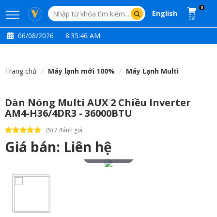
0
English
0đ
06/08/2026
8:35:47 AM
Trang chủ
Máy lạnh mới 100%
Máy Lạnh Multi
Dàn Nóng Multi AUX 2 Chiều Inverter
AM4-H36/4DR3 - 36000BTU
(5) 7 đánh giá
Giá bán:
Liên hệ
Touch to zoom