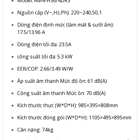
Model: AM4-H36/4DR3
Nguồn cấp (V~,Hz,Ph): 220~240,50,1
Dòng điện định mức (làm mát & sưởi ấm):
17.5/13.96 A
Dòng điện tối đa: 23.5A
công suất tối đa: 5.3 kW
EER/COP: 2.66/3.49 W/W
Áp suất âm thanh Mức độ ồn: 61 dB(A)
Công suất âm thanh Mức ồn: 70 dB(A)
Kích thước thực (W*D*H): 985×395×808mm
Kích thước đóng gói (W*D*H): 1105×495×895mm
Cân nặng: 74kg