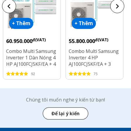
+ Thêm
+ Thêm
đ(VAT)
đ(VAT)
60.950.000
55.800.000
Combo Multi Samsung
Combo Multi Samsung
Inverter 1 Dàn Nóng 4
Inverter 4 HP
HP AJ100FCJ5KF/EA + 4
AJ100FCJ5KF/EA + 3
Dàn Lạnh 1 HP - 2 HP
Dàn Lạnh 1 HP - 1.5 HP
92
75
- 2.5 HP
Chúng tôi muốn nghe ý kiến từ bạn!
Để lại ý kiến