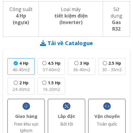
Công suất
Loại máy
Sử
4 Hp
tiết kiệm điện
dụng
(ngựa)
(Inverter)
Gas
R32
Tải về Catalogue
4 Hp
4.5 Hp
3 Hp
2.5 Hp
40-45m2
57-60m2
36-40m2
30 - 35m2
2 Hp
1.5 Hp
24-30m2
16-20m2
Giao hàng
Lắp đặt
Vận chuyển
Free khu vực
Bởi tôi
Toàn quốc
tphcm