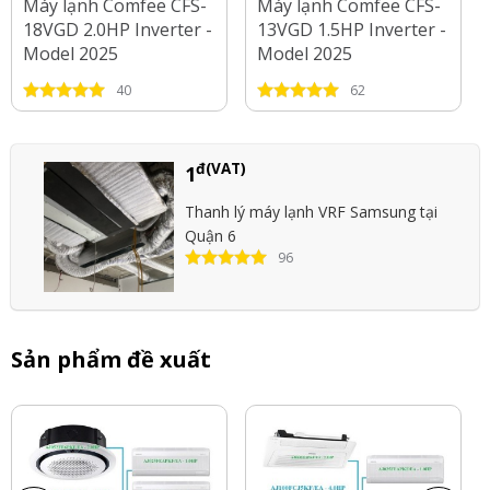
Máy lạnh Comfee CFS-
Máy lạnh Comfee CFS-
18VGD 2.0HP Inverter -
13VGD 1.5HP Inverter -
Model 2025
Model 2025
40
62
đ(VAT)
1
Thanh lý máy lạnh VRF Samsung tại
Quận 6
96
Sản phẩm đề xuất