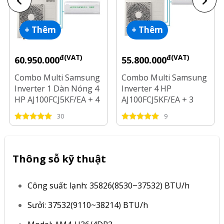
+ Thêm
+ Thêm
đ(VAT)
đ(VAT)
60.950.000
55.800.000
Combo Multi Samsung
Combo Multi Samsung
Inverter 1 Dàn Nóng 4
Inverter 4 HP
HP AJ100FCJ5KF/EA + 4
AJ100FCJ5KF/EA + 3
Dàn Lạnh 1 HP - 2 HP
Dàn Lạnh 1 HP - 1.5 HP
30
9
- 2.5 HP
Thông sỗ kỹ thuật
Công suất: lạnh: 35826(8530~37532) BTU/h
Sưởi: 37532(9110~38214) BTU/h