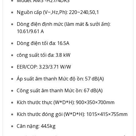
Model: AM3 -H27/4DR3
Nguồn cấp (V~,Hz,Ph): 220~240,50,1
Dòng điện định mức (làm mát & sưởi ấm):
10.61/9.61 A
Dòng điện tối đa: 16.5A
công suất tối đa: 3.8 kW
EER/COP: 3.23/3.71 W/W
Áp suất âm thanh Mức độ ồn: 57 dB(A)
Công suất âm thanh Mức ồn: 67 dB(A)
Kích thước thực (W*D*H): 900×350×700mm
Kích thước đóng gói (W*D*H): 1015×415×755mm
Cân nặng: 44.5kg