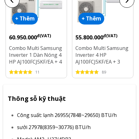
+ Thêm
+ Thêm
đ(VAT)
đ(VAT)
60.950.000
55.800.000
Combo Multi Samsung
Combo Multi Samsung
Inverter 1 Dàn Nóng 4
Inverter 4 HP
HP AJ100FCJ5KF/EA + 4
AJ100FCJ5KF/EA + 3
Dàn Lạnh 1 HP - 2 HP
Dàn Lạnh 1 HP - 1.5 HP
11
89
- 2.5 HP
Thông sỗ kỹ thuật
Công suất: lạnh 26955(7848~29650) BTU/h
sưởi 27978(8359~30776) BTU/h