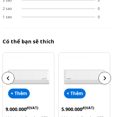
3 sao
0
2 sao
0
1 sao
0
Có thể bạn sẽ thích
+ Thêm
+ Thêm
đ(VAT)
đ(VAT)
9.000.000
5.900.000