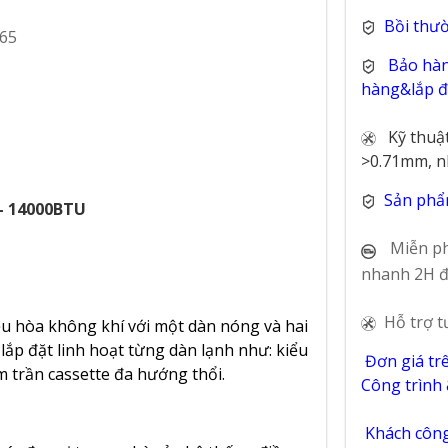
Bồi thư
Bảo hàn
hàng&lắp đặ
Kỹ thuậ
>0.71mm, n
Sản phẩ
- 14000BTU
Miễn ph
nhanh 2H đ
Hỗ trợ t
u hòa không khí với một dàn nóng và hai
lắp đặt linh hoạt từng dàn lạnh như: kiểu
Đơn giá tr
m trần cassette đa hướng thổi.
Công trình
Khách công 