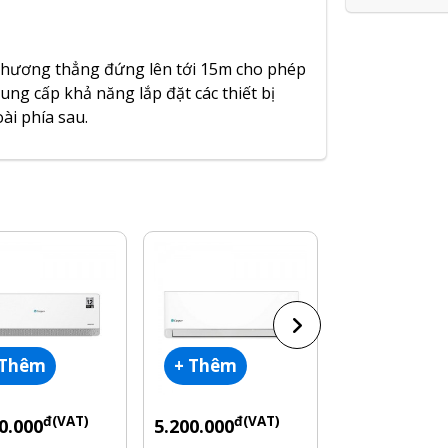
o phương thẳng đứng lên tới 15m cho phép
cung cấp khả năng lắp đặt các thiết bị
ài phía sau.
 Thêm
+ Thêm
+ Thêm
đ(VAT)
đ(VAT)
đ(V
0.000
5.200.000
6.050.000