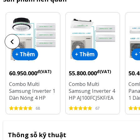
+ Thêm
+ Thêm
+
đ(VAT)
đ(VAT)
60.950.000
55.800.000
50.4
Combo Multi
Combo Multi
Comb
Samsung Inverter 1
Samsung Inverter 4
Pana
Dàn Nóng 4 HP
HP AJ100FCJ5KF/EA
1 Dà
AJ100FCJ5KF/EA + 4
+ 3 Dàn Lạnh 1 HP -
4 Dà
68
67
Dàn Lạnh 1 HP - 2
1.5 HP - 2.5 HP
HP
HP
Thông sỗ kỹ thuật