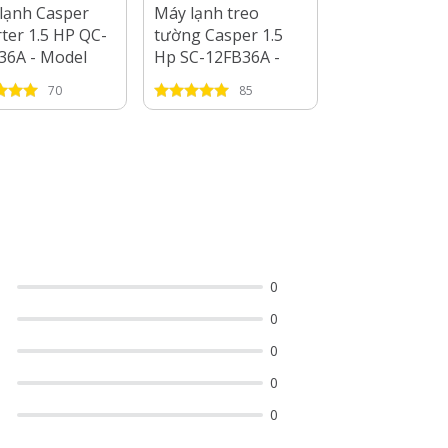
lạnh Casper
Máy lạnh treo
Máy lạnh Cas
rter 1.5 HP QC-
tường Casper 1.5
Inverter GC-
36A - Model
Hp SC-12FB36A -
- Công Suất 1
2025
2025
70
85
71
0
0
0
0
0