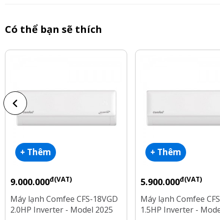
Có thể bạn sẽ thích
+ Thêm
+ Thêm
đ(VAT)
đ(VAT)
9.000.000
5.900.000
Máy lạnh Comfee CFS-18VGD
Máy lạnh Comfee CF
2.0HP Inverter - Model 2025
1.5HP Inverter - Mod