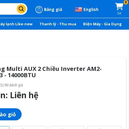
0
Bảng giá
English
0đ
áy lạnh Like-new
Thanh lý - Thu mua
Điện Máy - Gia Dụng
g Multi AUX 2 Chiều Inverter AM2-
3 - 14000BTU
(5) 99 đánh giá
án:
Liên hệ
ào giỏ