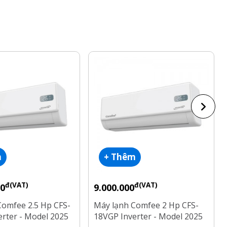
m
+ Thêm
đ(VAT)
đ(VAT)
00
9.000.000
Comfee 2.5 Hp CFS-
Máy lạnh Comfee 2 Hp CFS-
rter - Model 2025
18VGP Inverter - Model 2025