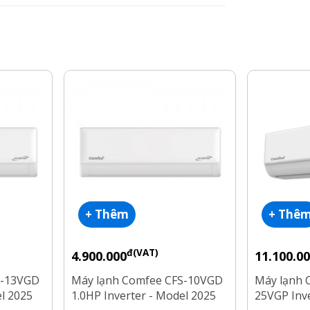
+ Thêm
+ Thê
đ(VAT)
4.900.000
11.100.0
S-13VGD
Máy lạnh Comfee CFS-10VGD
Máy lạnh 
el 2025
1.0HP Inverter - Model 2025
25VGP Inve