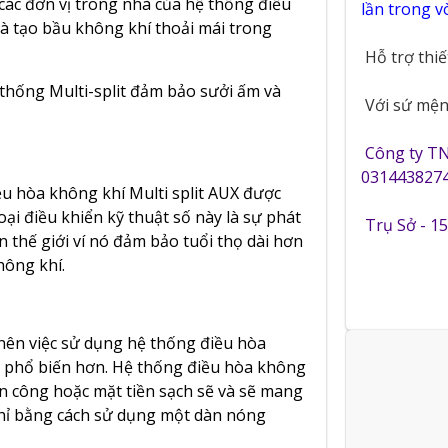
các đơn vị trong nhà của hệ thống điều
lần trong 
à tạo bầu không khí thoải mái trong
Hỗ trợ thi
thống Multi-split đảm bảo sưởi ấm và
Với sứ mệnh
Công ty T
0314438274
ều hòa không khí Multi split AUX được
i điều khiển kỹ thuật số này là sự phát
Trụ Sở - 1
àn thế giới ví nó đảm bảo tuổi thọ dài hơn
hông khí.
nên việc sử dụng hệ thống điều hòa
ng phổ biến hơn. Hệ thống điều hòa không
an công hoặc mặt tiền sạch sẽ và sẽ mang
hỉ bằng cách sử dụng một dàn nóng