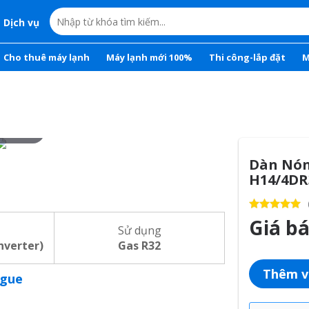
Dịch vụ
Cho thuê máy lạnh
Máy lạnh mới 100%
Thi công-lắp đặt
M
r to zoom
Dàn Nón
H14/4DR
Giá b
Sử dụng
Inverter)
Gas R32
Thêm v
ogue