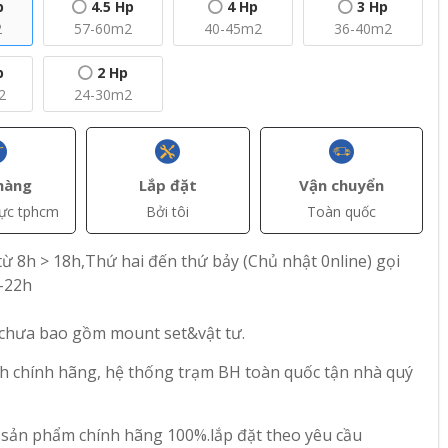
p
4.5 Hp
4 Hp
3 Hp
2
57-60m2
40-45m2
36-40m2
p
2 Hp
2
24-30m2
+ Thêm
+ Thêm
hàng
Lắp đặt
Vận chuyển
vực tphcm
Bởi tôi
Toàn quốc
(VAT)
đ(VAT)
đ(VAT)
56.800.000
66.150.000
ừ 8h > 18h,Thứ hai đến thứ bảy (Chủ nhật 0nline) gọi
Combo Multi
Combo Multi
-22h
rter 4
Samsung Inverter 4
Panasonic Inverter
KF/EA
HP AJ100FCJ5KF/EA
4 HP CU-4U34YBZ +
 chưa bao gồm mount set&vật tư.
1 HP -
+ 4 Dàn Lạnh 1 HP -
4 Dàn Lạnh Giấu
23
21
2 HP
Trần Nối Ống Gió 1
h chính hãng, hệ thống trạm BH toàn quốc tận nhà quý
HP - 1.5 HP
 sản phẩm chính hãng 100%.lắp đặt theo yêu cầu