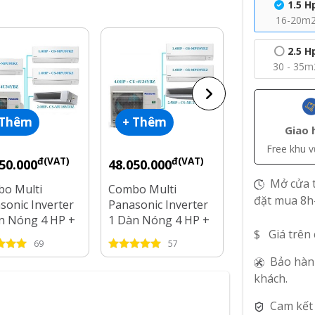
1.5 H
16-20m
2.5 H
30 - 35m
 Thêm
+ Thêm
+ Thêm
Giao 
Free khu 
đ(VAT)
đ(VAT)
đ
50.000
48.050.000
60.200.000
Mở cửa t
o Multi
Combo Multi
Combo Multi
đặt mua 8h
sonic Inverter
Panasonic Inverter
Samsung Inve
n Nóng 4 HP +
1 Dàn Nóng 4 HP +
HP AJ100FCJ5
$ Giá trên
n Lạnh 1 HP - 2
3 Dàn Lạnh 1 HP -
+ 3 Dàn Lạnh 
69
57
15
2.5 HP
3 HP
Bảo hàn
khách.
Cam kết