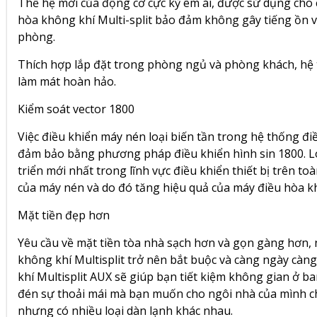
Thế hệ mới của động cơ cực kỳ êm ái, được sử dụng cho 
hòa không khí Multi-split bảo đảm không gây tiếng ồn v
phòng.
Thích hợp lắp đặt trong phòng ngủ và phòng khách, hệ 
làm mát hoàn hảo.
Kiểm soát vector 1800
Việc điều khiển máy nén loại biến tần trong hệ thống đi
đảm bảo bằng phương pháp điều khiển hình sin 1800. Loạ
triển mới nhất trong lĩnh vực điều khiển thiết bị trên to
của máy nén và do đó tăng hiệu quả của máy điều hòa k
Mặt tiền đẹp hơn
Yêu cầu về mặt tiền tòa nhà sạch hơn và gọn gàng hơn, 
không khí Multisplit trở nên bắt buộc và càng ngày cà
khí Multisplit AUX sẽ giúp bạn tiết kiệm không gian ở b
đén sự thoải mái mà bạn muốn cho ngôi nhà của mình c
nhưng có nhiều loại dàn lạnh khác nhau.