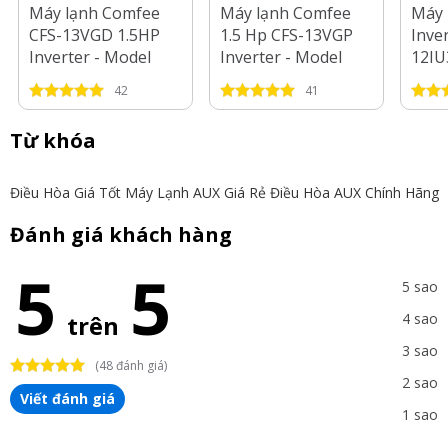
Máy lạnh Comfee
Máy lạnh Comfee
Máy 
CFS-13VGD 1.5HP
1.5 Hp CFS-13VGP
Inve
Inverter - Model
Inverter - Model
12IU
2025
2025
2025
42
41
Từ khóa
Điều Hòa Giá Tốt
Máy Lạnh AUX Giá Rẻ
Điều Hòa AUX Chính Hãng
Đánh giá khách hàng
5
5
5 sao
trên
4 sao
3 sao
(48 đánh giá)
2 sao
Viết đánh giá
1 sao