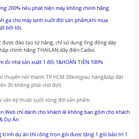
ờng 200% nếu phát hiện máy không chính hãng.
h ga cho máy lạnh suốt đời sản phẩm,khi mua
t bởi tôi.
t được đào tạo từ hãng, chỉ sử dụng ống đồng dày
hập chính hãng THAILAN,dây điện Cadivi.
m lỗi nhà sản xuất 1 đổi 1&HOÀN TIỀN 100%
í chuyển nội thành TP.HCM 20km(giao hàng&lắp đặt
ến 3h không phải chờ đợi)
ư vấn kỹ thuật suốt vòng đời sản phẩm.
ên Web chỉ dành cho khách lẻ không bao gồm cho khách
 & Dự Án
trình dự án thi công trọn gói được tặng 1 gói bảo trì 1