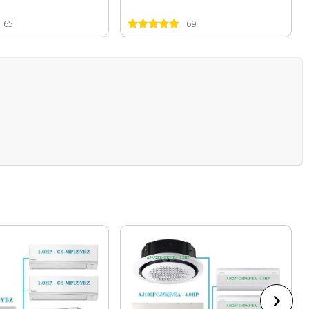
65
69