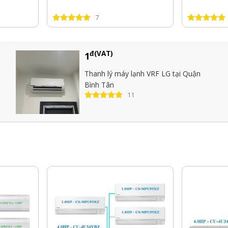
7
đ(VAT)
1
Thanh lý máy lạnh VRF LG tại Quận
Bình Tân
11