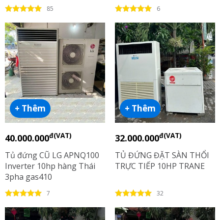
85
6
+ Thêm
+ Thêm
đ(VAT)
đ(VAT)
40.000.000
32.000.000
Tủ đứng CŨ LG APNQ100
TỦ ĐỨNG ĐẶT SÀN THỔI
Inverter 10hp hàng Thái
TRỰC TIẾP 10HP TRANE
3pha gas410
7
32