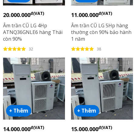
đ(VAT)
đ(VAT)
20.000.000
11.000.000
Âm trần CŨ LG 4Hp
Âm trần CŨ LG 5Hp hàng
ATNQ36GNLE6 hàng Thái
thường còn 90% bảo hành
còn 90%
1 năm
32
38
+ Thêm
+ Thêm
đ(VAT)
đ(VAT)
14.000.000
15.000.000