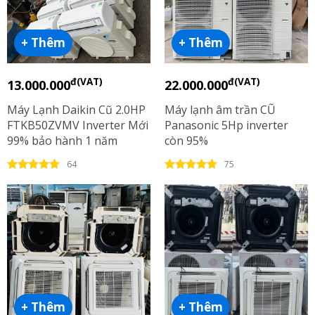
+ Thêm
+ Thêm
đ(VAT)
đ(VAT)
13.000.000
22.000.000
Máy Lạnh Daikin Cũ 2.0HP
Máy lạnh âm trần CŨ
FTKB50ZVMV Inverter Mới
Panasonic 5Hp inverter
99% bảo hành 1 năm
còn 95%
64
75
+ Thêm
+ Thêm