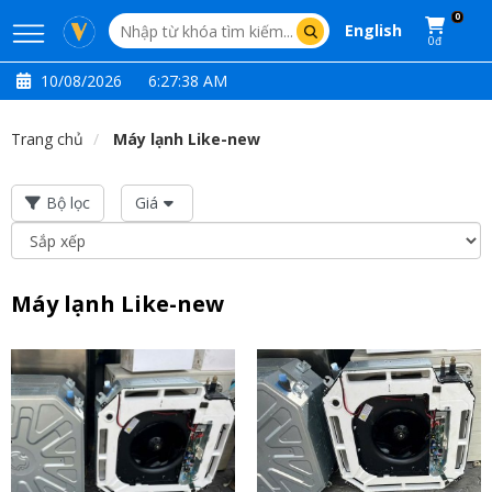
0
English
0đ
10/08/2026
6:27:38 AM
Trang chủ
Máy lạnh Like-new
Bộ lọc
Giá
Máy lạnh Like-new