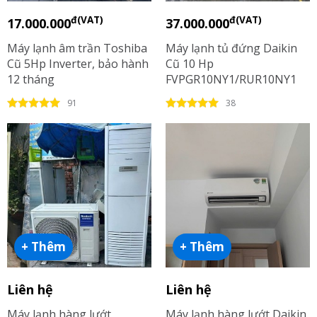
đ(VAT)
đ(VAT)
17.000.000
37.000.000
Máy lạnh âm trần Toshiba
Máy lạnh tủ đứng Daikin
Cũ 5Hp Inverter, bảo hành
Cũ 10 Hp
12 tháng
FVPGR10NY1/RUR10NY1
Gas R410a
91
38
+ Thêm
+ Thêm
Liên hệ
Liên hệ
Máy lạnh hàng lướt
Máy lạnh hàng lướt Daikin