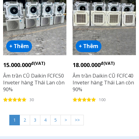
+ Thêm
+ Thêm
đ(VAT)
đ(VAT)
15.000.000
18.000.000
Âm trần CŨ Daikin FCFC50
Âm trần Daikin CŨ FCFC40
Inveter hàng Thái Lan còn
Inveter hàng Thái Lan còn
90%
90%
30
100
1
2
3
4
5
>
>>