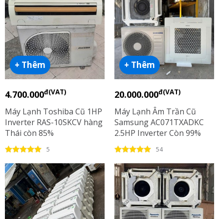
+ Thêm
+ Thêm
đ(VAT)
đ(VAT)
4.700.000
20.000.000
Máy Lạnh Toshiba Cũ 1HP
Máy Lạnh Âm Trần Cũ
Inverter RAS-10SKCV hàng
Samsung AC071TXADKC
Thái còn 85%
2.5HP Inverter Còn 99%
R410
5
54