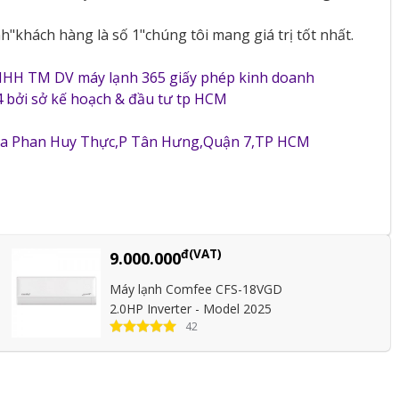
"khách hàng là số 1"chúng tôi mang giá trị tốt nhất.
NHH TM DV máy lạnh 365 giấy phép kinh doanh
 bởi sở kế hoạch & đầu tư tp HCM
5a Phan Huy Thực,P Tân Hưng,Quận 7,TP HCM
đ(VAT)
9.000.000
Máy lạnh Comfee CFS-18VGD
+ Thêm
+ Thêm
2.0HP Inverter - Model 2025
42
(VAT)
đ(VAT)
đ(VAT)
48.050.000
60.200.000
Combo Multi
Combo Multi