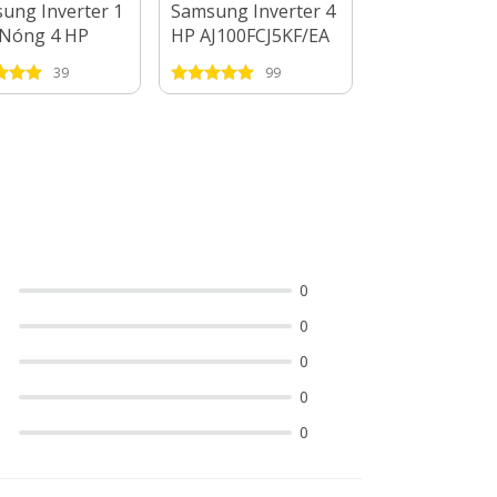
ung Inverter 1
Samsung Inverter 4
Panasonic Inv
Nóng 4 HP
HP AJ100FCJ5KF/EA
1 Dàn Nóng 4
0FCJ5KF/EA + 4
+ 3 Dàn Lạnh 1 HP -
4 Dàn Lạnh 1 
39
99
10
Lạnh 1 HP - 2
1.5 HP - 2.5 HP
HP
0
0
0
0
0