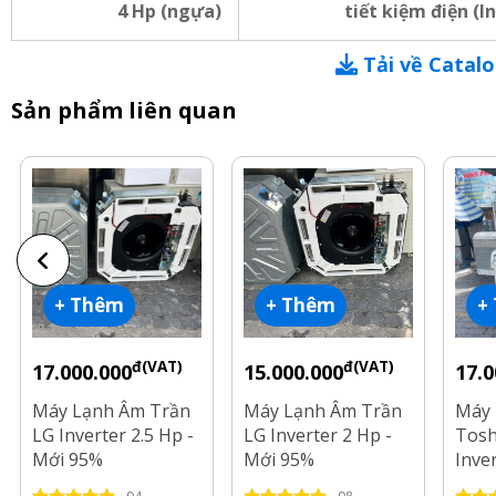
4 Hp (ngựa)
tiết kiệm điện (I
Tải về Catal
Sản phẩm liên quan
+ Thêm
+ Thêm
+
đ(VAT)
đ(VAT)
17.000.000
15.000.000
17.0
Máy Lạnh Âm Trần
Máy Lạnh Âm Trần
Máy 
LG Inverter 2.5 Hp -
LG Inverter 2 Hp -
Tosh
Mới 95%
Mới 95%
Inve
12 t