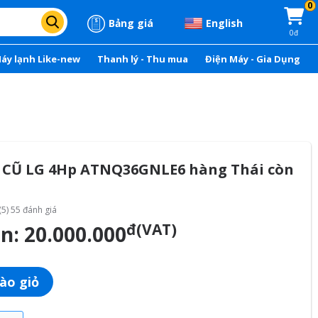
0
Bảng giá
English
0đ
áy lạnh Like-new
Thanh lý - Thu mua
Điện Máy - Gia Dụng
 CŨ LG 4Hp ATNQ36GNLE6 hàng Thái còn
(5) 55 đánh giá
đ(VAT)
án:
20.000.000
ào giỏ