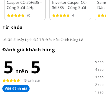
Casper CC-36FS35 –
Inverter Casper CC-
Sams
Công Suất 4 Hp
36IS35 – Công Suất
Dàn 
4 Hp
AJ10
69
6
Dàn 
HP
Từ khóa
LG Giá Sỉ
Máy Lạnh Giá Tốt
Điều Hòa Chính Hãng LG
Đánh giá khách hàng
5
5
5 sao
trên
4 sao
3 sao
(45 đánh giá)
2 sao
Viết đánh giá
1 sao