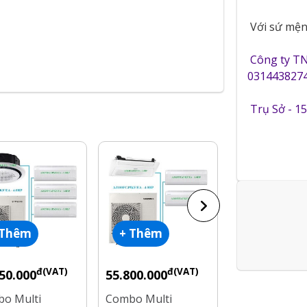
Với sứ mệnh
Công ty T
0314438274
Trụ Sở - 1
 Thêm
+ Thêm
+ Thêm
đ(VAT)
đ(VAT)
đ
50.000
55.800.000
50.450.000
o Multi
Combo Multi
Combo Multi