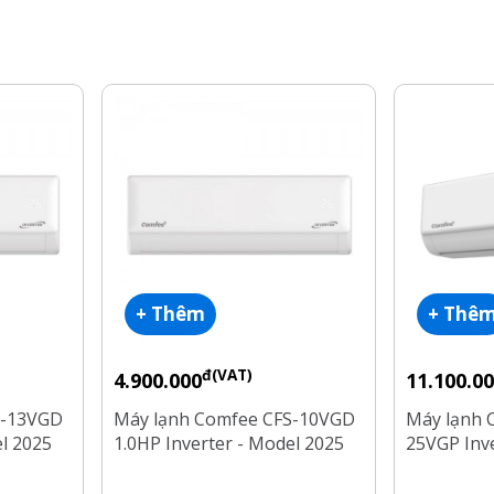
+ Thêm
+ Thê
đ(VAT)
4.900.000
11.100.0
S-13VGD
Máy lạnh Comfee CFS-10VGD
Máy lạnh 
el 2025
1.0HP Inverter - Model 2025
25VGP Inve