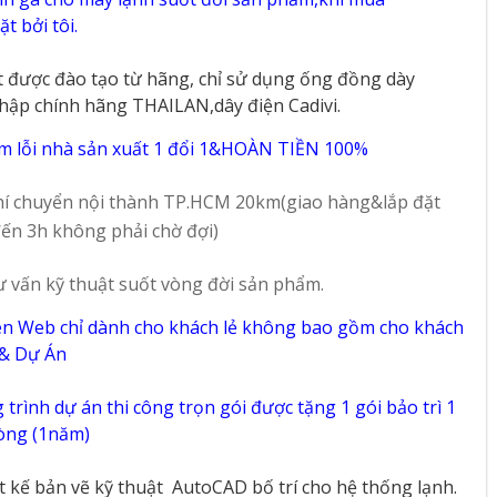
60
33
t bởi tôi.
t được đào tạo từ hãng, chỉ sử dụng ống đồng dày
hập chính hãng THAILAN,dây điện Cadivi.
m lỗi nhà sản xuất 1 đổi 1&HOÀN TIỀN 100%
í chuyển nội thành TP.HCM 20km(giao hàng&lắp đặt
ến 3h không phải chờ đợi)
ư vấn kỹ thuật suốt vòng đời sản phẩm.
ên Web chỉ dành cho khách lẻ không bao gồm cho khách
 & Dự Án
trình dự án thi công trọn gói được tặng 1 gói bảo trì 1
vòng (1năm)
ết kế bản vẽ kỹ thuật
AutoCAD bố trí cho hệ thống lạnh.