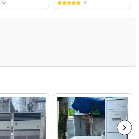
82
21