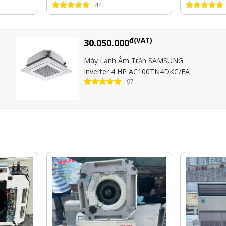
44
đ(VAT)
30.050.000
Máy Lạnh Âm Trần SAMSUNG
Inverter 4 HP AC100TN4DKC/EA
97