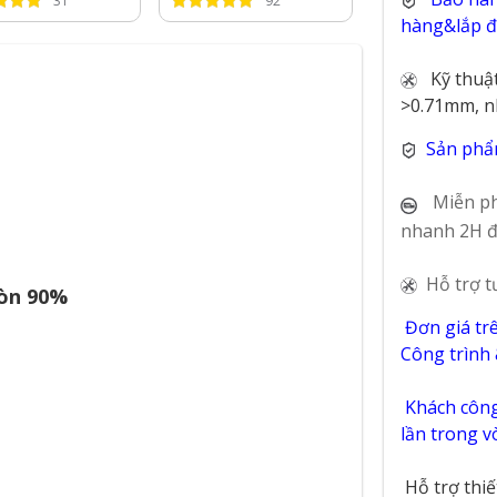
31
92
72
hàng&lắp đặ
Kỹ thuậ
>0.71mm, n
Sản phẩ
Miễn ph
nhanh 2H đ
Hỗ trợ t
òn 90%
Đơn giá tr
Công trình
Khách công 
lần trong 
Hỗ trợ thi