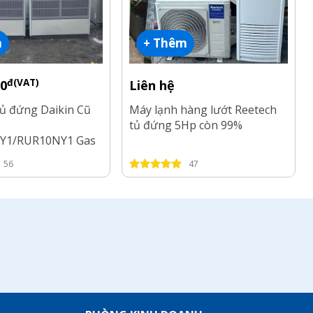
m
+ Thêm
đ(VAT)
00
Liên hệ
tủ đứng Daikin Cũ
Máy lạnh hàng lướt Reetech
tủ đứng 5Hp còn 99%
Y1/RUR10NY1 Gas
56
47