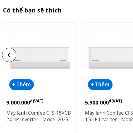
Có thể bạn sẽ thích
+ Thêm
+ Thêm
đ(VAT)
đ(VAT)
9.000.000
5.900.000
Máy lạnh Comfee CFS-18VGD
Máy lạnh Comfee CF
2.0HP Inverter - Model 2025
1.5HP Inverter - Mod