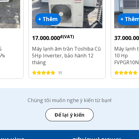
+ Thêm
+ Thê
đ(VAT)
17.000.000
37.000.0
G
Máy lạnh âm trần Toshiba Cũ
Máy lạnh 
95%
5Hp Inverter, bảo hành 12
10 Hp
tháng
FVPGR10N
R410a
91
Chúng tôi muốn nghe ý kiến từ bạn!
Để lại ý kiến