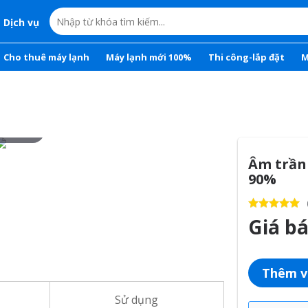
Dịch vụ
Cho thuê máy lạnh
Máy lạnh mới 100%
Thi công-lắp đặt
M
r to zoom
Âm trần
90%
Giá b
Thêm v
Sử dụng