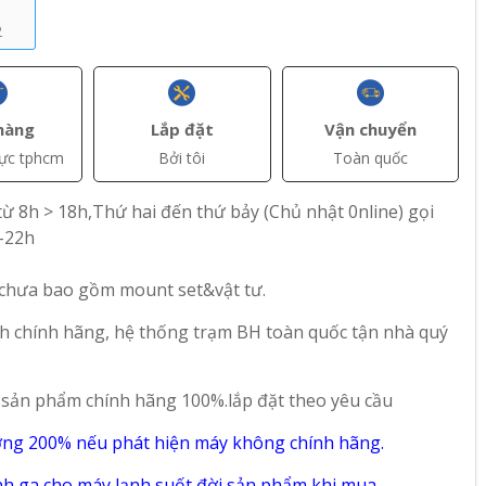
2
hàng
Lắp đặt
Vận chuyển
vực tphcm
Bởi tôi
Toàn quốc
ừ 8h > 18h,Thứ hai đến thứ bảy (Chủ nhật 0nline) gọi
-22h
 chưa bao gồm mount set&vật tư.
+ Thêm
+ Thêm
h chính hãng, hệ thống trạm BH toàn quốc tận nhà quý
Liên hệ
Liên hệ
 sản phẩm chính hãng 100%.lắp đặt theo yêu cầu
g lướt
Máy lạnh hàng lướt
Máy lạnh hàng lướt
ứng
Daikin 1.5Hp
áp trần Daikin
ờng 200% nếu phát hiện máy không chính hãng.
inverter còn 99%
5.5Hp inverter còn
99%
h ga cho máy lạnh suốt đời sản phẩm,khi mua