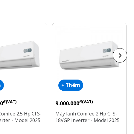
m
+ Thêm
đ(VAT)
đ(VAT)
00
9.000.000
Comfee 2.5 Hp CFS-
Máy lạnh Comfee 2 Hp CFS-
rter - Model 2025
18VGP Inverter - Model 2025