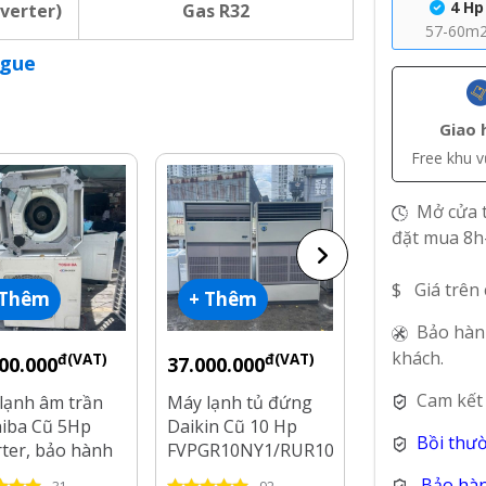
4 Hp
nverter)
Gas R32
57-60m
ogue
Giao 
Free khu 
Mở cửa t
đặt mua 8h
$ Giá trên
 Thêm
+ Thêm
+ Thêm
Bảo hàn
khách.
đ(VAT)
đ(VAT)
00.000
37.000.000
Liên hệ
Cam kết
lạnh âm trần
Máy lạnh tủ đứng
Máy lạnh hàn
iba Cũ 5Hp
Daikin Cũ 10 Hp
Reetech tủ đ
Bồi thư
rter, bảo hành
FVPGR10NY1/RUR10NY1
5Hp còn 99%
háng
Gas R410a
Bảo hàn