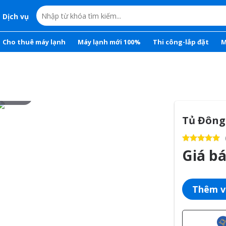
Dịch vụ
Cho thuê máy lạnh
Máy lạnh mới 100%
Thi công-lắp đặt
M
r to zoom
Tủ Đông 
Giá b
Thêm v