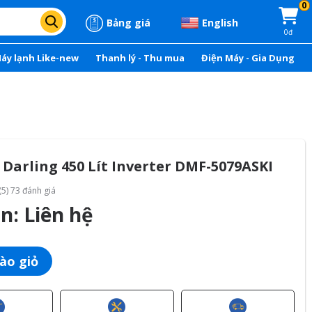
0
Bảng giá
English
0đ
áy lạnh Like-new
Thanh lý - Thu mua
Điện Máy - Gia Dụng
Darling 450 Lít Inverter DMF-5079ASKI
(5) 73 đánh giá
án:
Liên hệ
ào giỏ