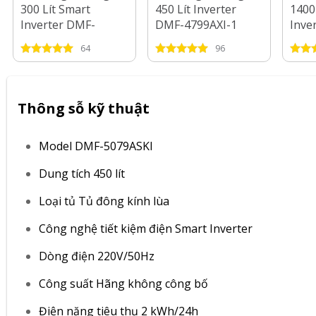
300 Lít Smart
450 Lít Inverter
1400
Inverter DMF-
DMF-4799AXI-1
Inve
3799ASI
1279
64
96
Thông sỗ kỹ thuật
Model DMF-5079ASKI
Dung tích 450 lít
Loại tủ Tủ đông kính lùa
Công nghệ tiết kiệm điện Smart Inverter
Dòng điện 220V/50Hz
Công suất Hãng không công bố
Điện năng tiêu thụ 2 kWh/24h