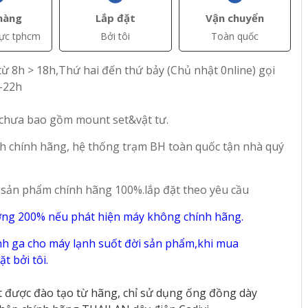
hàng
Lắp đặt
Vận chuyển
vực tphcm
Bởi tôi
Toàn quốc
ừ 8h > 18h,Thứ hai đến thứ bảy (Chủ nhật 0nline) gọi
-22h
 chưa bao gồm mount set&vật tư.
h chính hãng, hệ thống trạm BH toàn quốc tận nhà quý
 sản phẩm chính hãng 100%.lắp đặt theo yêu cầu
ờng 200% nếu phát hiện máy không chính hãng.
+ Thêm
+ Thêm
h ga cho máy lạnh suốt đời sản phẩm,khi mua
t bởi tôi.
Liên hệ
Liên hệ
t được đào tạo từ hãng, chỉ sử dụng ống đồng dày
ing
Tủ Đông Darling
Tủ Đông Mát