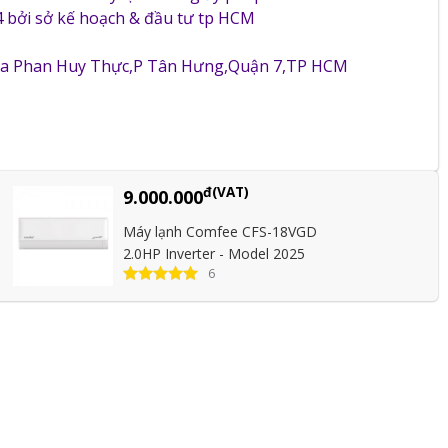
 bởi sở kế hoạch & đầu tư tp HCM
5a Phan Huy Thực,P Tân Hưng,Quận 7,TP HCM
đ(VAT)
9.000.000
Máy lạnh Comfee CFS-18VGD
2.0HP Inverter - Model 2025
6