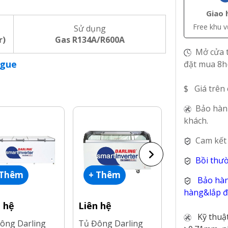
Giao 
Free khu 
Sử dụng
r)
Gas R134A/R600A
Mở cửa t
ogue
đặt mua 8h
$ Giá trên
Bảo hàn
khách.
Cam kết
Bồi thư
 Thêm
+ Thêm
+ Thêm
Bảo hàn
hàng&lắp đặ
n hệ
Liên hệ
Liên hệ
Kỹ thuậ
ông Darling
Tủ Đông Darling
Tủ Đông Darl