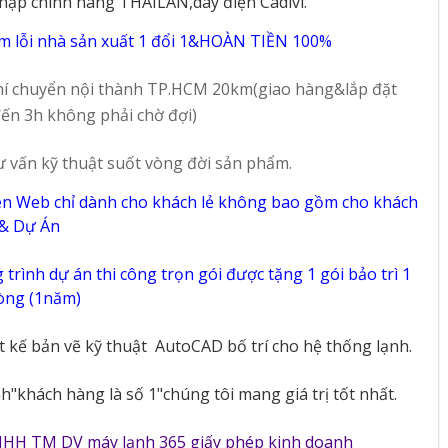
hập chính hãng THAILAN,dây điện Cadivi.
t
2100 Lít Inverter
Darling 450 Lít
-
DMF-1779ASI
DMF-4699WS
m lỗi nhà sản xuất 1 đổi 1&HOÀN TIỀN 100%
97
68
í chuyển nội thành TP.HCM 20km(giao hàng&lắp đặt
ến 3h không phải chờ đợi)
ư vấn kỹ thuật suốt vòng đời sản phẩm.
ên Web chỉ dành cho khách lẻ không bao gồm cho khách
 & Dự Án
trình dự án thi công trọn gói được tặng 1 gói bảo trì 1
vòng (1năm)
ết kế bản vẽ kỹ thuật
AutoCAD bố trí cho hệ thống lạnh.
"khách hàng là số 1"chúng tôi mang giá trị tốt nhất.
NHH TM DV máy lạnh 365 giấy phép kinh doanh