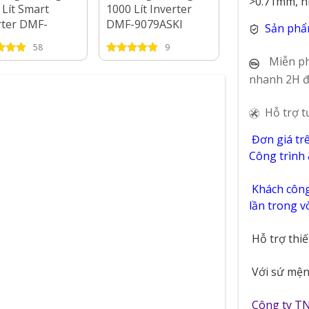
>0.71mm, n
 Lít Smart
1000 Lít Inverter
1700 Lít Smar
rter DMF-
DMF-9079ASKI
Inverter DMF
Sản phẩ
ASI
1579ASI
58
9
14
Miễn ph
nhanh 2H đ
Hỗ trợ t
Đơn giá tr
Công trình
Khách công 
lần trong 
Hỗ trợ thi
Với sứ mệnh
Công ty T