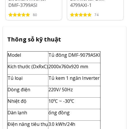
DMF-3799ASI
4799AXI-1
80
74
Thông sỗ kỹ thuật
Model
Tủ đông DMF-9079ASKI
Kích thước (DxRxC)
2000x760x920 mm
Tủ loại
Tủ kem 1 ngăn Inverter
Dòng điện
220V/ 50Hz
Nhiệt độ
10ºC ~ -30ºC
Dàn lạnh
ống đồng
Điện năng tiêu thụ
3.0 kWh/24h