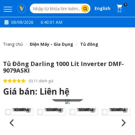
0
English
0đ
08/08/2026
6:40:02 AM
Trang chủ
Điện Máy - Gia Dụng
Tủ đông
Tủ Đông Darling 1000 Lít Inverter DMF-
9079ASKI
(5) 11 đánh giá
Giá bán:
Liên hệ
Touch to zoom