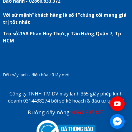
Bảo hành - 02866.833.372
Với sứ mệnh"khách hàng là số 1"chúng tôi mang giá
trị tốt nhất
Trụ sở-15A Phan Huy Thực,p Tân Hưng,Quận 7, Tp
HCM
Đổi máy lạnh - điều hòa cũ lấy mới
Công ty TNHH TM DV máy lạnh 365 giấy phép kinh
doanh 0314438274 bởi sở kế hoạch & đầu tư tp HCM
Đường dây nóng:
0964 835 853