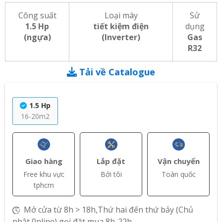
Công suất
Loại máy
Sử
1.5 Hp
tiết kiệm điện
dụng
(ngựa)
(Inverter)
Gas
R32
Tải về Catalogue
1.5 Hp
16-20m2
Giao hàng
Lắp đặt
Vận chuyển
Free khu vực
Bởi tôi
Toàn quốc
tphcm
Mở cửa từ 8h > 18h,Thứ hai đến thứ bảy (Chủ
nhật 0nline) gọi đặt mua 8h-22h