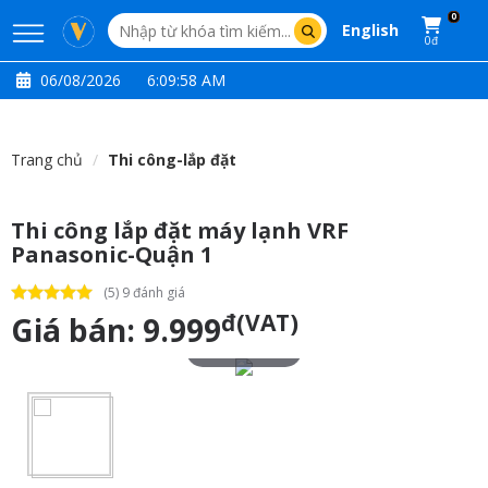
0
English
0đ
06/08/2026
6:09:58 AM
Trang chủ
Thi công-lắp đặt
Thi công lắp đặt máy lạnh VRF
Panasonic-Quận 1
(5) 9 đánh giá
đ(VAT)
Giá bán:
9.999
Touch to zoom