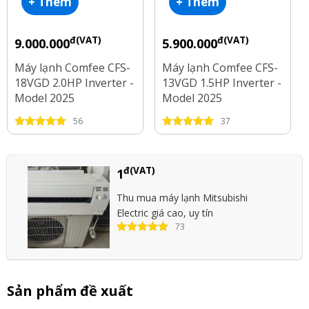
+ Thêm
+ Thêm
đ(VAT)
đ(VAT)
9.000.000
5.900.000
Máy lạnh Comfee CFS-
Máy lạnh Comfee CFS-
18VGD 2.0HP Inverter -
13VGD 1.5HP Inverter -
Model 2025
Model 2025
56
37
đ(VAT)
1
Thu mua máy lạnh Mitsubishi
Electric giá cao, uy tín
73
Sản phẩm đề xuất