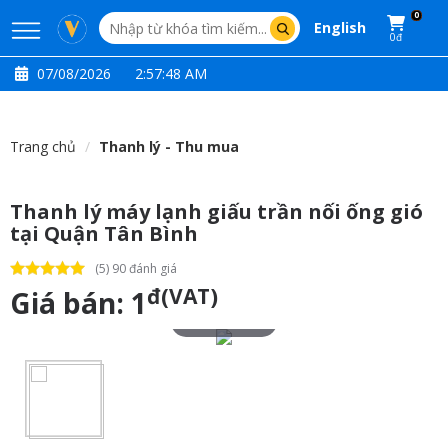
0
English
0đ
07/08/2026
2:57:49 AM
Trang chủ
Thanh lý - Thu mua
Thanh lý máy lạnh giấu trần nối ống gió
tại Quận Tân Bình
(5) 90 đánh giá
đ(VAT)
Giá bán:
1
Touch to zoom