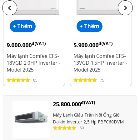
+ Thêm
+ Thêm
đ(VAT)
đ(VAT)
9.000.000
5.900.000
Máy lạnh Comfee CFS-
Máy lạnh Comfee CFS-
18VGD 2.0HP Inverter -
13VGD 1.5HP Inverter -
Model 2025
Model 2025
85
75
đ(VAT)
25.800.000
Máy Lạnh Giấu Trần Nối Ống Gió
Daikin Inverter 2,5 Hp FBFC60DVM
69