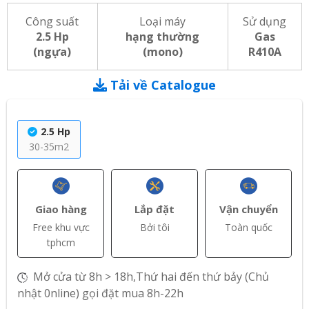
Công suất
Loại máy
Sử dụng
2.5 Hp
hạng thường
Gas
(ngựa)
(mono)
R410A
Tải về Catalogue
2.5 Hp
30-35m2
Giao hàng
Lắp đặt
Vận chuyển
Free khu vực
Bởi tôi
Toàn quốc
tphcm
Mở cửa từ 8h > 18h,Thứ hai đến thứ bảy (Chủ
nhật 0nline) gọi đặt mua 8h-22h