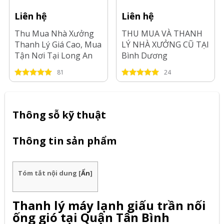
Liên hệ
Liên hệ
Thu Mua Nhà Xưởng
THU MUA VÀ THANH
Thanh Lý Giá Cao, Mua
LÝ NHÀ XƯỞNG CŨ TẠI
Tận Nơi Tại Long An
Bình Dương
81
24
Thông sỗ kỹ thuật
Thông tin sản phẩm
Tóm tắt nội dung
[
Ẩn
]
Thanh lý máy lạnh giấu trần nối
ống gió tại Quận Tân Bình