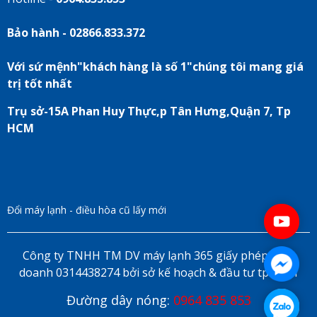
Bảo hành - 02866.833.372
Với sứ mệnh"khách hàng là số 1"chúng tôi mang giá
trị tốt nhất
Trụ sở-15A Phan Huy Thực,p Tân Hưng,Quận 7, Tp
HCM
Đổi máy lạnh - điều hòa cũ lấy mới
Công ty TNHH TM DV máy lạnh 365 giấy phép kinh
doanh 0314438274 bởi sở kế hoạch & đầu tư tp HCM
Đường dây nóng:
0964 835 853