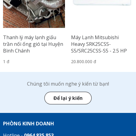
Thanh lý máy lạnh giấu
Máy Lạnh Mitsubishi
trần nối ống gió tại Huyện
Heavy SRK25CSS-
Bình Chánh
S5/SRC25CSS-S5 - 2.5 HP
1 đ
20.800.000 đ
Chúng tôi muốn nghe ý kiến từ bạn!
Để lại ý kiến
PHÒNG KINH DOANH
Hotline -
0964.835.853