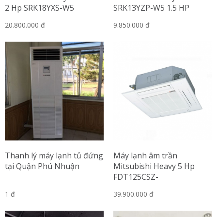
2 Hp SRK18YXS-W5
SRK13YZP-W5 1.5 HP
Inverter
20.800.000 đ
9.850.000 đ
Thanh lý máy lạnh tủ đứng
Máy lạnh âm trần
tại Quận Phú Nhuận
Mitsubishi Heavy 5 Hp
FDT125CSZ-
W5/FDC125CSZ-W5
1 đ
39.900.000 đ