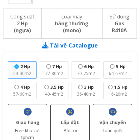
Công suất
Loại máy
Sử dụng
2 Hp
hàng thường
Gas
(ngựa)
(mono)
R410A
Tải về Catalogue
2 Hp
7 Hp
6 Hp
5 Hp
24-30m2
77-80m2
70-75m2
64-67m2
4 Hp
3.5 Hp
3 Hp
1.5 Hp
57-60m2
40-45m2
36-40m2
16-20m2
Giao hàng
Lắp đặt
Vận chuyển
Free khu vực
Bởi tôi
Toàn quốc
tphcm