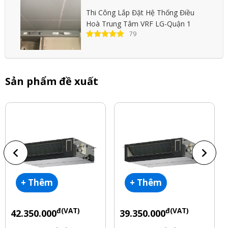
Thi Công Lắp Đặt Hệ Thống Điều
Hoà Trung Tâm VRF LG-Quận 1
79
Sản phẩm đề xuất
+ Thêm
+ Thêm
đ(VAT)
đ(VAT)
42.350.000
39.350.000