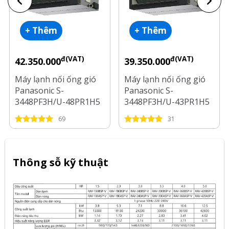
+ Thêm
+ Thêm
đ(VAT)
đ(VAT)
42.350.000
39.350.000
Máy lạnh nối ống gió
Máy lạnh nối ống gió
Panasonic S-
Panasonic S-
3448PF3H/U-48PR1H5
3448PF3H/U-43PR1H5
Inverter 5.5 Hp
Inverter 5 Hp
69
31
Thông sỗ kỹ thuật