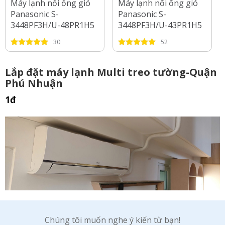
Máy lạnh nối ống gió
Máy lạnh nối ống gió
Panasonic S-
Panasonic S-
3448PF3H/U-48PR1H5
3448PF3H/U-43PR1H5
Inverter 5.5 Hp
Inverter 5 Hp
30
52
Lắp đặt máy lạnh Multi treo tường-Quận
Phú Nhuận
1đ
Chúng tôi muốn nghe ý kiến từ bạn!