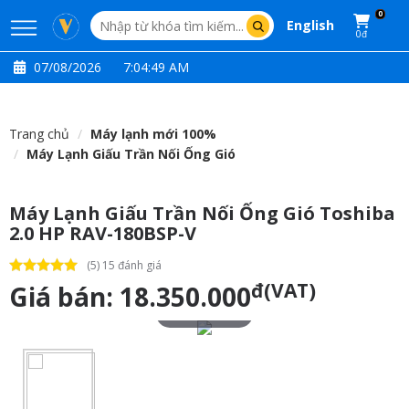
0
English
0đ
07/08/2026
7:04:50 AM
Trang chủ
Máy lạnh mới 100%
Máy Lạnh Giấu Trần Nối Ống Gió
Máy Lạnh Giấu Trần Nối Ống Gió Toshiba
2.0 HP RAV-180BSP-V
(5) 15 đánh giá
đ(VAT)
Giá bán:
18.350.000
Touch to zoom