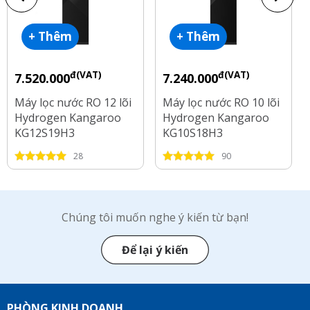
+ Thêm
+ Thêm
đ(VAT)
đ(VAT)
7.520.000
7.240.000
Máy lọc nước RO 12 lõi
Máy lọc nước RO 10 lõi
Hydrogen Kangaroo
Hydrogen Kangaroo
KG12S19H3
KG10S18H3
28
90
Chúng tôi muốn nghe ý kiến từ bạn!
Để lại ý kiến
PHÒNG KINH DOANH