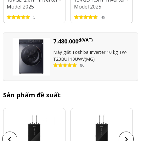
Model 2025
Model 2025
5
49
đ(VAT)
7.480.000
Máy giặt Toshiba Inverter 10 kg TW-
T23BU110UWV(MG)
86
Sản phẩm đề xuất