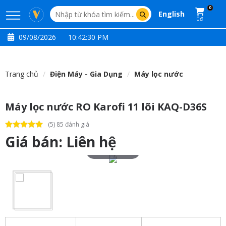
0
English
0đ
09/08/2026
10:42:31 PM
Trang chủ
Điện Máy - Gia Dụng
Máy lọc nước
Máy lọc nước RO Karofi 11 lõi KAQ-D36S
(5) 85 đánh giá
Giá bán:
Liên hệ
Touch to zoom