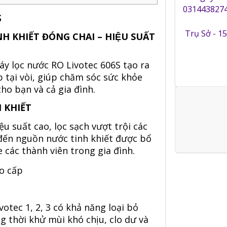
0314438274
S
Trụ Sở - 1
 KHIẾT ĐÓNG CHAI – HIỆU SUẤT
áy lọc nước RO
Livotec 606S tạo ra
 tại vòi, giúp chăm sóc sức khỏe
cho bạn và cả gia đình.
 KHIẾT
ệu suất cao, lọc sạch vượt trội các
đến nguồn nước tinh khiết được bổ
các thành viên trong gia đình.
votec 1, 2, 3 có khả năng loại bỏ
g thời khử mùi khó chịu, clo dư và