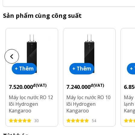
Sản phẩm cùng công suất
+ Thêm
+ Thêm
+
đ(VAT)
đ(VAT)
7.520.000
7.240.000
6.85
Máy lọc nước RO 12
Máy lọc nước RO 10
Máy 
lõi Hydrogen
lõi Hydrogen
lạnh 
Kangaroo
Kangaroo
Kan
KG12S19H3
KG10S18H3
KG1
30
54