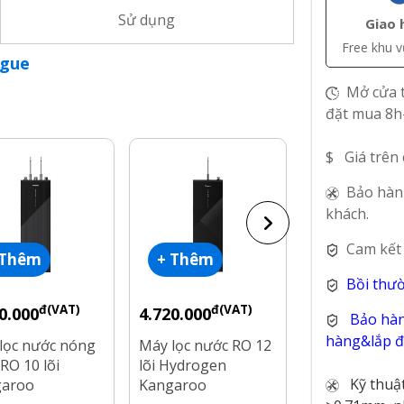
Sử dụng
Giao 
Free khu 
ogue
Mở cửa t
đặt mua 8h
$ Giá trên
Bảo hàn
khách.
Cam kết
 Thêm
+ Thêm
+ Thêm
Bồi thư
đ(VAT)
đ(VAT)
đ(V
0.000
4.720.000
4.490.000
Bảo hàn
hàng&lắp đặ
lọc nước nóng
Máy lọc nước RO 12
Máy lọc nước
RO 10 lõi
lõi Hydrogen
lõi Hydrogen
Kỹ thuậ
garoo
Kangaroo
Kangaroo