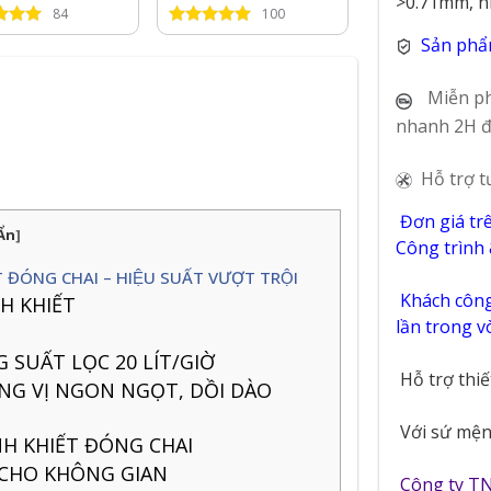
0S16N3
KG12S17H1
KG10S15H1
>0.71mm, n
84
100
41
Sản phẩ
Miễn ph
nhanh 2H đ
Hỗ trợ t
Đơn giá tr
Ẩn
]
Công trình
ĐÓNG CHAI – HIỆU SUẤT VƯỢT TRỘI
Khách công 
H KHIẾT
lần trong 
 SUẤT LỌC 20 LÍT/GIỜ
Hỗ trợ thi
ỜNG VỊ NGON NGỌT, DỒI DÀO
Với sứ mệnh
H KHIẾT ĐÓNG CHAI
 CHO KHÔNG GIAN
Công ty T