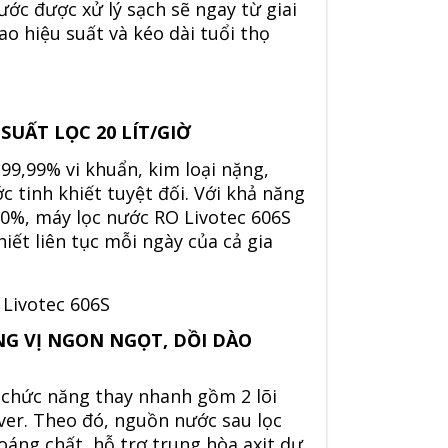
ớc được xử lý sạch sẽ ngay từ giai
o hiệu suất và kéo dài tuổi thọ
SUẤT LỌC 20 LÍT/GIỜ
9,99% vi khuẩn, kim loại nặng,
 tinh khiết tuyệt đối. Với khả năng
 60%, máy lọc nước RO Livotec 606S
́t liên tục mỗi ngày của cả gia
NG VỊ NGON NGỌT, DỒI DÀO
i chức năng thay nhanh gồm 2 lõi
lver. Theo đó, nguồn nước sau lọc
áng chất, hỗ trợ trung hòa axit dư