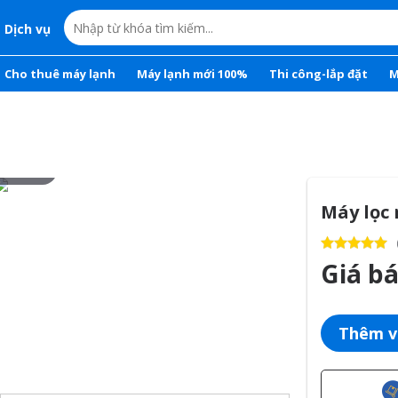
Dịch vụ
Cho thuê máy lạnh
Máy lạnh mới 100%
Thi công-lắp đặt
M
r to zoom
Máy lọc 
Giá b
Thêm v