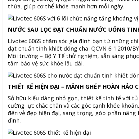
thừa, giúp cơ thể khỏe mạnh hơn mỗi ngày.
NƯỚC SAU LỌC ĐẠT CHUẨN NƯỚC UỐNG TINH
Livotec 606S chăm sóc gia đình bạn từ những chi
đạt chuẩn tinh khiết đóng chai QCVN 6-1:2010/B
Môi trường – Bộ Y Tế thử nghiệm, sẵn sàng phục
tâm bảo vệ sức khỏe lâu dài.
THIẾT KẾ HIỆN ĐẠI – MẢNH GHÉP HOÀN HẢO 
Sở hữu kiểu dáng nhỏ gọn, thiết kế tinh tế với tủ
cường lực chắc chắn và các góc cạnh khỏe khoắn
đến vẻ đẹp hiện đại, sang trọng, góp phần nâng
đình.