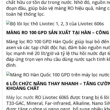
chất hữu cơ tồn dư trong nước. Nhờ đó, nguồn nư
đoạn đầu, giúp bảo vệ màng RO hiệu quả, nâng ca
toàn hệ thống lọc.
MÀNG RO 100 GPD SẢN XUẤT TẠI HÀN – CÔNG 
Màng lọc RO 100 GPD Hàn Quốc giúp loại bỏ đến 9
asen và các tạp chất độc hại, đảm bảo nguồn nước
lọc mạnh mẽ 20 lít/giờ và tỷ lệ thu hồi nước đạt
đáp ứng trọn vẹn nhu cầu dùng nước sạch tinh khiê
đình.
6 LÕI CHỨC NĂNG THAY NHANH – TĂNG CƯỜ
KHOÁNG CHẤT
Máy lọc nước
RO Livotec 606S được trang bị 6 lõ
T33-GAC, Mineral, Far-infrared, Alkaline, Nano Si
được tăng cường vị ngon ngọt, bổ sung nhiều kho