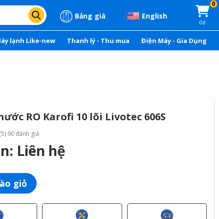
0
Bảng giá
English
0đ
áy lạnh Like-new
Thanh lý - Thu mua
Điện Máy - Gia Dụng
nước RO Karofi 10 lõi Livotec 606S
(5) 90 đánh giá
án:
Liên hệ
ào giỏ