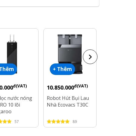
 Thêm
+ Thêm
+ Thêm
đ(VAT)
đ(VAT)
đ(V
0.000
10.850.000
7.800.000
lọc nước nóng
Robot Hút Bụi Lau
Robot Hút Bụ
RO 10 lõi
Nhà Ecovacs T30C
Nhà Ecovacs 
garoo
Pro Omni
0S16N3
57
89
96