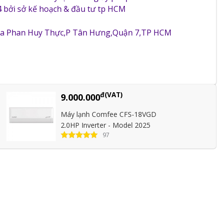
 bởi sở kế hoạch & đầu tư tp HCM
5a Phan Huy Thực,P Tân Hưng,Quận 7,TP HCM
đ(VAT)
9.000.000
Máy lạnh Comfee CFS-18VGD
2.0HP Inverter - Model 2025
97