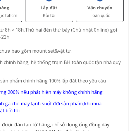
hàng
Lắp đặt
Vận chuyển
vực tphcm
Bởi tôi
Toàn quốc
ừ 8h > 18h,Thứ hai đến thứ bảy (Chủ nhật 0nline) gọi
-22h
 chưa bao gồm mount set&vật tư.
h chính hãng, hệ thống trạm BH toàn quốc tận nhà quý
 sản phẩm chính hãng 100%.lắp đặt theo yêu cầu
+ Thêm
+ Thêm
ờng 200% nếu phát hiện máy không chính hãng.
AT)
Liên hệ
Liên hệ
h ga cho máy lạnh suốt đời sản phẩm,khi mua
t bởi tôi.
 RO 10
Máy lọc nước
Máy lọc nước nóng
Hydrogen
lạnh Kangaroo
t được đào tạo từ hãng, chỉ sử dụng ống đồng dày
Kangaroo KG400US
KG10A88