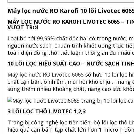
Máy lọc nước RO Karofi 10 lõi Livotec 606
MÁY LỌC NƯỚC RO KAROFI LIVOTEC 606S – TINH
VƯỢT TRỘI
Loại bỏ tới 99,99% chất độc hại có trong nước,
m
nguồn nước sạch, chuẩn tinh khiết uống trực tiếp
toàn diện đồng thời tiết kiệm thời gian đun nấu 
10 LÕI LỌC HIỆU SUẤT CAO – NƯỚC SẠCH TINH
Máy lọc nước RO Livotec 606S
sở hữu 10 lõi lọc hi
chất cặn bẩn, ô nhiễm, mùi hôi khó chịu… mang 
sung thêm nhiều khoáng chất, nâng cao sức khỏe 
3 LÕI LỌC THÔ LIVOTEC 1,2,3
Trang bị công nghệ lọc tiên tiến, bộ lõi lọc thô Li
hiệu quả cặn bẩn, tạp chất lớn hơn 1 micron, đồn