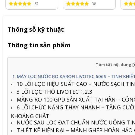
KG12S19H3
KG10S18H3
KG1
67
38
Thông sỗ kỹ thuật
Thông tin sản phẩm
Tóm tắt nội dung
[
MÁY LỌC NƯỚC RO KAROFI LIVOTEC 606S – TINH KHIẾT 
10 LÕI LỌC HIỆU SUẤT CAO – NƯỚC SẠCH TIN
3 LÕI LỌC THÔ LIVOTEC 1,2,3
MÀNG RO 100 GPD SẢN XUẤT TẠI HÀN – CÔNG
6 LÕI CHỨC NĂNG THAY NHANH – TĂNG CƯ
KHOÁNG CHẤT
NƯỚC SAU LỌC ĐẠT CHUẨN NƯỚC UỐNG TIN
THIẾT KẾ HIỆN ĐẠI – MẢNH GHÉP HOÀN HẢO