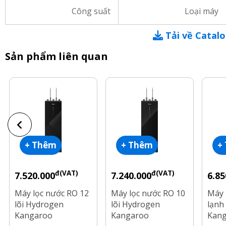
Công suất
Loại máy
Tải về Catal
Sản phẩm liên quan
+ Thêm
+ Thêm
+
đ(VAT)
đ(VAT)
7.520.000
7.240.000
6.85
Máy lọc nước RO 12
Máy lọc nước RO 10
Máy 
lõi Hydrogen
lõi Hydrogen
lạnh 
Kangaroo
Kangaroo
Kan