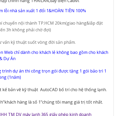
hập chính hãng THAILAN,dây điện Cadivi.
47
57
m lỗi nhà sản xuất 1 đổi 1&HOÀN TIỀN 100%
í chuyển nội thành TP.HCM 20km(giao hàng&lắp đặt
ến 3h không phải chờ đợi)
ư vấn kỹ thuật suốt vòng đời sản phẩm.
ên Web chỉ dành cho khách lẻ không bao gồm cho khách
 & Dự Án
trình dự án thi công trọn gói được tặng 1 gói bảo trì 1
vòng (1năm)
ết kế bản vẽ kỹ thuật
AutoCAD bố trí cho hệ thống lạnh.
"khách hàng là số 1"chúng tôi mang giá trị tốt nhất.
NHH TM DV máy lạnh 365 giấy phép kinh doanh