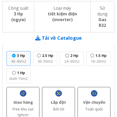
Công suất
Loại máy
Sử
3 Hp
tiết kiệm điện
dụng
(ngựa)
(inverter)
Gas
R32
Tải về Catalogue
3 Hp
2.5 Hp
2 Hp
1.5 Hp
40-45m2
30-35m2
24-30m2
16-20m2
1 Hp
dưới 15m2
Giao hàng
Lắp đặt
Vận chuyển
Free khu vực
Bởi tôi
Toàn quốc
tphcm