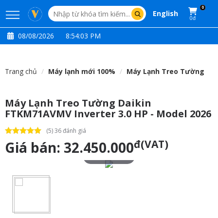
0
English
0đ
08/08/2026
8:54:04 PM
Trang chủ
Máy lạnh mới 100%
Máy Lạnh Treo Tường
Máy Lạnh Treo Tường Daikin
FTKM71AVMV Inverter 3.0 HP - Model 2026
(5) 36 đánh giá
đ(VAT)
Giá bán:
32.450.000
Touch to zoom