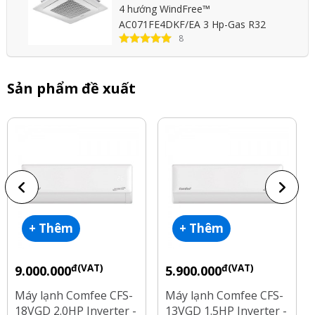
4 hướng WindFree™
AC071FE4DKF/EA 3 Hp-Gas R32
8
Sản phẩm đề xuất
+ Thêm
+ Thêm
đ(VAT)
đ(VAT)
9.000.000
5.900.000
Máy lạnh Comfee CFS-
Máy lạnh Comfee CFS-
18VGD 2.0HP Inverter -
13VGD 1.5HP Inverter -