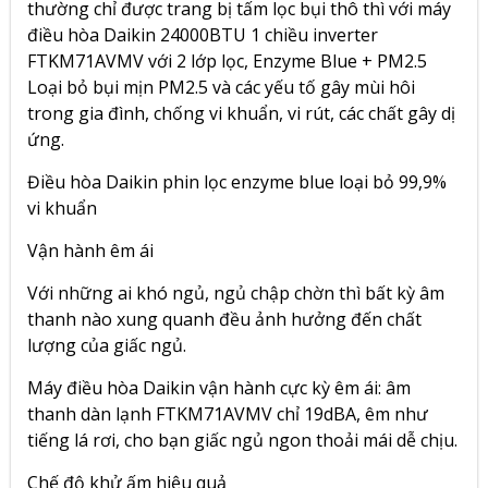
thường chỉ được trang bị tấm lọc bụi thô thì với máy
điều hòa Daikin 24000BTU 1 chiều inverter
FTKM71AVMV với 2 lớp lọc, Enzyme Blue + PM2.5
Loại bỏ bụi mịn PM2.5 và các yếu tố gây mùi hôi
trong gia đình, chống vi khuẩn, vi rút, các chất gây dị
ứng.
Điều hòa Daikin phin lọc enzyme blue loại bỏ 99,9%
vi khuẩn
Vận hành êm ái
Với những ai khó ngủ, ngủ chập chờn thì bất kỳ âm
thanh nào xung quanh đều ảnh hưởng đến chất
lượng của giấc ngủ.
Máy điều hòa Daikin vận hành cực kỳ êm ái: âm
thanh dàn lạnh FTKM71AVMV chỉ 19dBA, êm như
tiếng lá rơi, cho bạn giấc ngủ ngon thoải mái dễ chịu.
Chế độ khử ấm hiệu quả