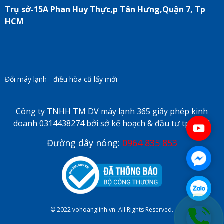
Trụ sở-15A Phan Huy Thực,p Tân Hưng,Quận 7, Tp
HCM
Đổi máy lạnh - điều hòa cũ lấy mới
Công ty TNHH TM DV máy lạnh 365 giấy phép kinh
doanh 0314438274 bởi sở kế hoạch & đầu tư tp HCM
Đường dây nóng:
0964 835 853
© 2022 vohoanglinh.vn. All Rights Reserved.