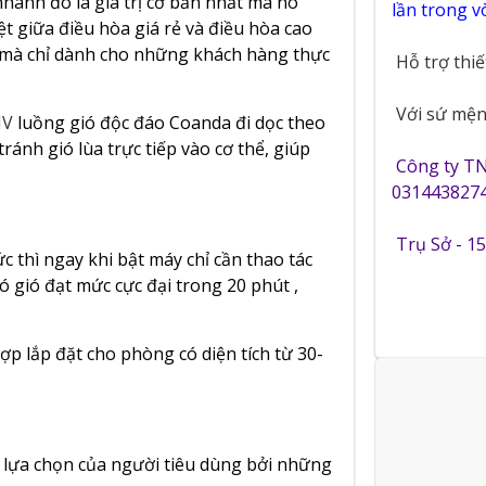
hanh đó là giá trị cơ bản nhất mà nó
lần trong 
ệt giữa điều hòa giá rẻ và điều hòa cao
i mà chỉ dành cho những khách hàng thực
Hỗ trợ thi
Với sứ mệnh
MV
luồng gió độc đáo Coanda đi dọc theo
ánh gió lùa trực tiếp vào cơ thể, giúp
Công ty T
0314438274
Trụ Sở - 1
thì ngay khi bật máy chỉ cần thao tác
ó gió đạt mức cực đại trong 20 phút ,
p lắp đặt cho phòng có diện tích từ 30-
n lựa chọn của người tiêu dùng bởi những