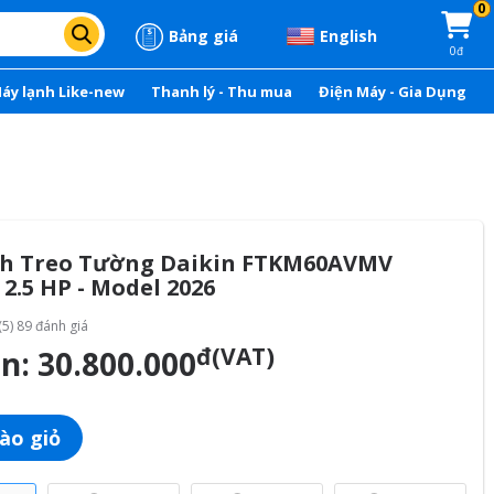
0
Bảng giá
English
0đ
áy lạnh Like-new
Thanh lý - Thu mua
Điện Máy - Gia Dụng
h Treo Tường Daikin FTKM60AVMV
 2.5 HP - Model 2026
(5) 89 đánh giá
đ(VAT)
án:
30.800.000
ào giỏ