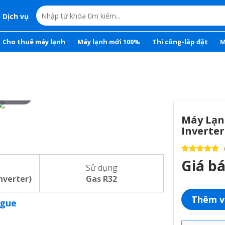
Dịch vụ
Cho thuê máy lạnh
Máy lạnh mới 100%
Thi công-lắp đặt
M
r to zoom
Máy Lạn
Inverter
Giá b
Sử dụng
inverter)
Gas R32
Thêm v
ogue