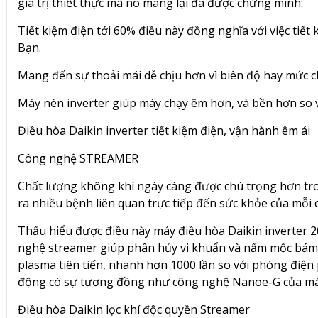
giá trị thiết thực mà nó mang lại đã được chứng minh:
Tiết kiệm điện tới 60% điều này đồng nghĩa với việc tiết
Bạn.
Mang đến sự thoải mái dễ chịu hơn vì biên độ hay mức ch
Máy nén inverter giúp máy chạy êm hơn, và bền hơn so 
Điều hòa Daikin inverter tiết kiệm điện, vận hành êm ái
Công nghệ STREAMER
Chất lượng không khí ngày càng được chú trọng hơn tr
ra nhiều bệnh liên quan trực tiếp đến sức khỏe của mỗi c
Thấu hiểu được điều này máy điều hòa
Daikin inverte
nghệ streamer giúp phân hủy vi khuẩn và nấm mốc bám 
plasma tiên tiến, nhanh hơn 1000 lần so với phóng điện
động có sự tương đồng như công nghệ Nanoe-G của má
Điều hòa Daikin lọc khí độc quyền Streamer