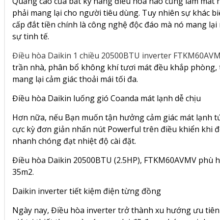
Quảng cáo của bất kỳ hãng điều hòa nào cũng làm mát n
phải mang lại cho người tiêu dùng. Tuy nhiên sự khác bi
cấp đắt tiền chính là công nghệ độc đáo mà nó mang lạ
sự tinh tế.
Điều hòa Daikin 1 chiều 20500BTU inverter FTKM60AV
trần nhà, phân bổ không khí tươi mát đều khắp phòng, tr
mang lại cảm giác thoải mái tối đa.
Điều hòa Daikin luống gió Coanda mát lạnh dễ chịu
Hơn nữa, nếu Bạn muốn tận hưởng cảm giác mát lạnh tức 
cực kỳ đơn giản nhấn nút Powerful trên điều khiển khi đ
nhanh chóng đạt nhiệt độ cài đặt.
Điều hòa Daikin 20500BTU (2.5HP),
FTKM60AVMV
phù hợ
35m2.
Daikin inverter tiết kiệm điện từng đồng
Ngày nay, Điều hòa inverter trở thành xu hướng ưu tiê