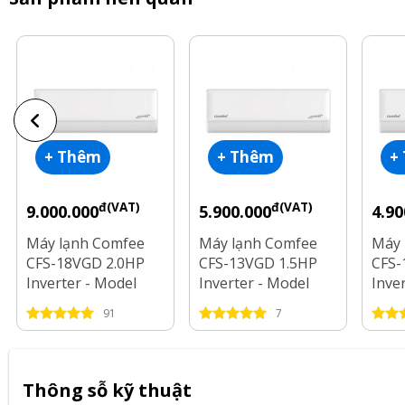
+ Thêm
+ Thêm
+
đ(VAT)
đ(VAT)
9.000.000
5.900.000
4.90
Máy lạnh Comfee
Máy lạnh Comfee
Máy 
CFS-18VGD 2.0HP
CFS-13VGD 1.5HP
CFS-
Inverter - Model
Inverter - Model
Inve
2025
2025
2025
91
7
Thông sỗ kỹ thuật