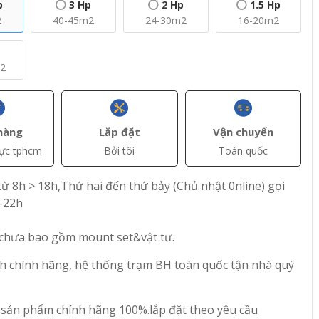
p
3 Hp
2 Hp
1.5 Hp
2
40-45m2
24-30m2
16-20m2
m2
+ Thêm
+ Thêm
hàng
Lắp đặt
Vận chuyển
vực tphcm
Bởi tôi
Toàn quốc
AT)
đ(VAT)
đ(VAT)
5.900.000
4.900.000
ừ 8h > 18h,Thứ hai đến thứ bảy (Chủ nhật 0nline) gọi
fee 2
Máy lạnh Comfee
Máy lạnh Comfee 1
-22h
P
1.5 Hp CFS-13VGP
Hp CFS-10VGP
del
Inverter - Model
Inverter - Model
 chưa bao gồm mount set&vật tư.
2025
2025
66
11
h chính hãng, hệ thống trạm BH toàn quốc tận nhà quý
 sản phẩm chính hãng 100%.lắp đặt theo yêu cầu