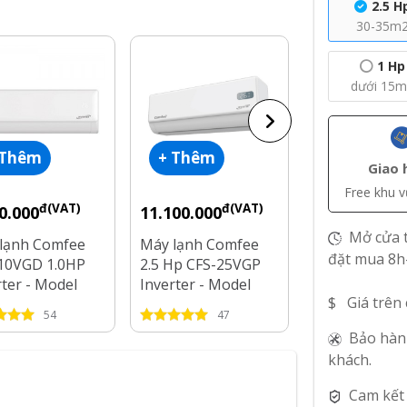
2.5 H
30-35m
1 Hp
dưới 15
 Thêm
+ Thêm
+ Thêm
Giao 
Free khu 
đ(VAT)
đ(VAT)
đ(V
0.000
11.100.000
9.000.000
Mở cửa t
lạnh Comfee
Máy lạnh Comfee
Máy lạnh Com
đặt mua 8h
10VGD 1.0HP
2.5 Hp CFS-25VGP
Hp CFS-18VG
rter - Model
Inverter - Model
Inverter - Mo
$ Giá trên
2025
2025
54
47
72
Bảo hàn
khách.
Cam kết