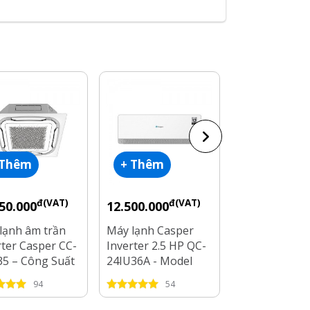
 Thêm
+ Thêm
+ Thêm
đ(VAT)
đ(VAT)
đ
50.000
12.500.000
14.100.000
lạnh âm trần
Máy lạnh Casper
Máy lạnh tủ 
rter Casper CC-
Inverter 2.5 HP QC-
Nagakawa 1 c
35 – Công Suất
24IU36A - Model
2.5HP NP-C2
Hp
2025
94
54
6