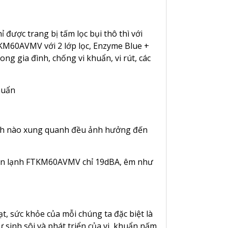
 được trang bị tấm lọc bụi thô thì với
KM60AVMV với 2 lớp lọc, Enzyme Blue +
ng gia đình, chống vi khuẩn, vi rút, các
huẩn
anh nào xung quanh đều ảnh hưởng đến
 dàn lạnh FTKM60AVMV chỉ 19dBA, êm như
t, sức khỏe của mỗi chúng ta đặc biệt là
ự sinh sôi và phát triển của vi khuẩn nấm