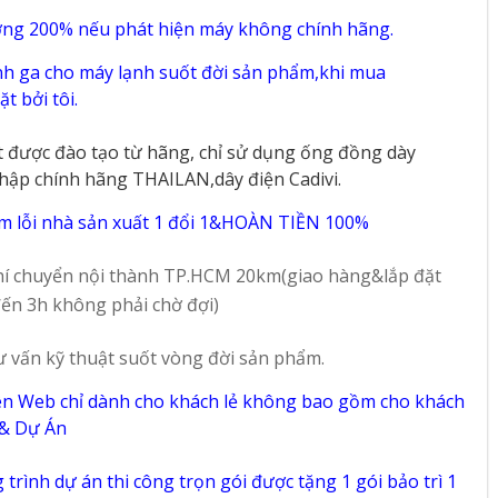
ờng 200% nếu phát hiện máy không chính hãng.
h ga cho máy lạnh suốt đời sản phẩm,khi mua
t bởi tôi.
t được đào tạo từ hãng, chỉ sử dụng ống đồng dày
hập chính hãng THAILAN,dây điện Cadivi.
m lỗi nhà sản xuất 1 đổi 1&HOÀN TIỀN 100%
í chuyển nội thành TP.HCM 20km(giao hàng&lắp đặt
ến 3h không phải chờ đợi)
ư vấn kỹ thuật suốt vòng đời sản phẩm.
ên Web chỉ dành cho khách lẻ không bao gồm cho khách
 & Dự Án
trình dự án thi công trọn gói được tặng 1 gói bảo trì 1