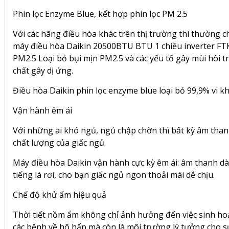
Phin lọc Enzyme Blue, kết hợp phin lọc PM 2.5
Với các hãng điều hòa khác trên thị trường thì thường chỉ
máy điều hòa Daikin 20500BTU BTU 1 chiều inverter FT
PM2.5 Loại bỏ bụi mịn PM2.5 và các yếu tố gây mùi hôi tro
chất gây dị ứng.
Điều hòa Daikin phin lọc enzyme blue loại bỏ 99,9% vi k
Vận hành êm ái
Với những ai khó ngủ, ngủ chập chờn thì bất kỳ âm th
chất lượng của giấc ngủ.
Máy điều hòa Daikin vận hành cực kỳ êm ái: âm thanh
tiếng lá rơi, cho bạn giấc ngủ ngon thoải mái dễ chịu.
Chế độ khử ấm hiệu quả
Thời tiết nồm ẩm không chỉ ảnh hưởng đến việc sinh hoạ
các bệnh về hô hấp mà còn là môi trường lý tưởng cho s