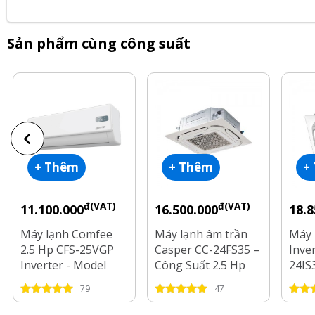
Sản phẩm cùng công suất
+ Thêm
+ Thêm
+
đ(VAT)
đ(VAT)
11.100.000
16.500.000
18.8
Máy lạnh Comfee
Máy lạnh âm trần
Máy 
2.5 Hp CFS-25VGP
Casper CC-24FS35 –
Inve
Inverter - Model
Công Suất 2.5 Hp
24IS
2025
2.5 
79
47