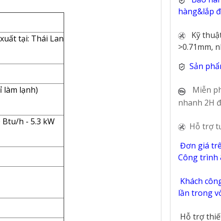
hàng&lắp đặ
Kỹ thuậ
uất tại: Thái Lan
>0.71mm, n
Sản phẩ
Miễn ph
ỉ làm lạnh)
nhanh 2H đ
0 Btu/h - 5.3 kW
Hỗ trợ t
Đơn giá tr
Công trình
Khách công 
lần trong 
Hỗ trợ thi