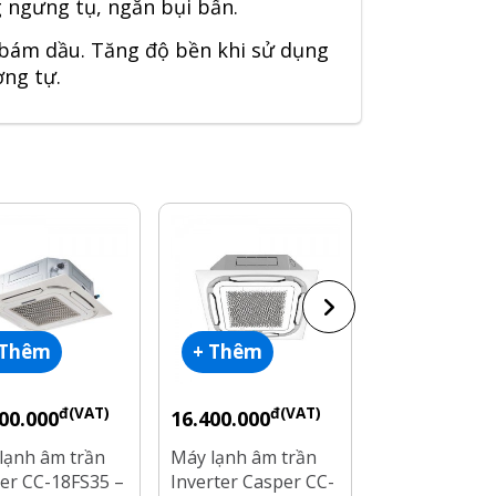
 ngưng tụ, ngăn bụi bẩn.
 bám dầu. Tăng độ bền khi sử dụng
ng tự.
 Thêm
+ Thêm
+ Thêm
đ(VAT)
đ(VAT)
đ
00.000
16.400.000
13.000.000
lạnh âm trần
Máy lạnh âm trần
Máy lạnh tủ 
er CC-18FS35 –
Inverter Casper CC-
Casper FC-18