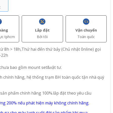
2
hàng
Lắp đặt
Vận chuyển
vực tphcm
Bởi tôi
Toàn quốc
+ Thêm
+ Thêm
ừ 8h > 18h,Thứ hai đến thứ bảy (Chủ nhật 0nline) gọi
-22h
(VAT)
đ(VAT)
Liên hệ
38.000.000
 chưa bao gồm mount set&vật tư.
 Trần
Máy Lạnh Áp Trần
Máy Lạnh Áp Trần
Daikin 2 Hp
Daikin Inverter 4 Hp
h chính hãng, hệ thống trạm BH toàn quốc tận nhà quý
FHNQ18MV1
FHA100BVMV
66
13
 sản phẩm chính hãng 100%.lắp đặt theo yêu cầu
ờng 200% nếu phát hiện máy không chính hãng.
h ga cho máy lạnh suốt đời sản phẩm,khi mua