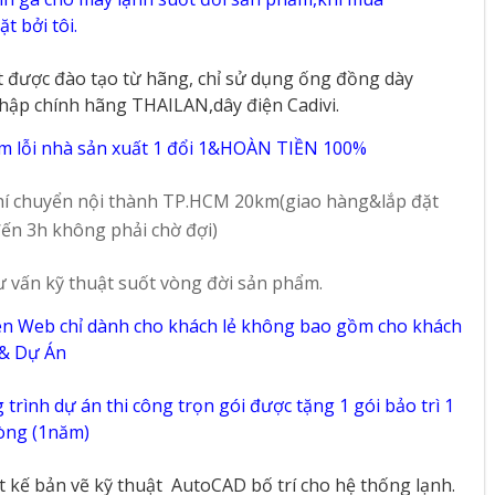
t bởi tôi.
t được đào tạo từ hãng, chỉ sử dụng ống đồng dày
hập chính hãng THAILAN,dây điện Cadivi.
m lỗi nhà sản xuất 1 đổi 1&HOÀN TIỀN 100%
í chuyển nội thành TP.HCM 20km(giao hàng&lắp đặt
ến 3h không phải chờ đợi)
ư vấn kỹ thuật suốt vòng đời sản phẩm.
ên Web chỉ dành cho khách lẻ không bao gồm cho khách
 & Dự Án
trình dự án thi công trọn gói được tặng 1 gói bảo trì 1
vòng (1năm)
ết kế bản vẽ kỹ thuật
AutoCAD bố trí cho hệ thống lạnh.