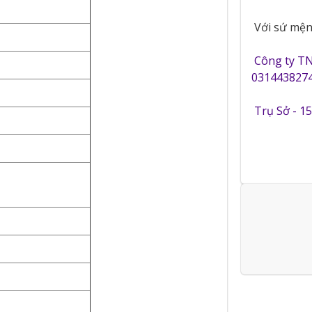
Với sứ mệnh
Công ty T
0314438274
Trụ Sở - 1