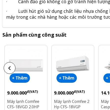
·
Cánh đảo gió không có gờ tránh hiện tượng
·
Lưới hút gió sử dụng chất liệu nhựa chống
máy trong các nhà hàng hoặc các môi trường tươ
Sản phẩm cùng công suất
+ Thêm
+ Thêm
+
đ(VAT)
đ(VAT)
9.000.000
9.000.000
14.1
Máy lạnh Comfee
Máy lạnh Comfee 2
Máy 
CFS-18VGD 2.0HP
Hp CFS-18VGP
Casp