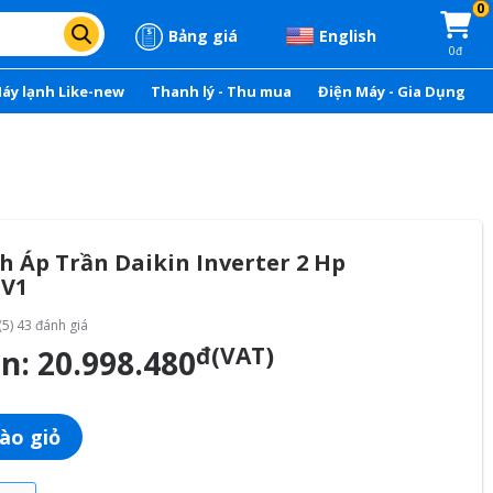
0
Bảng giá
English
0đ
áy lạnh Like-new
Thanh lý - Thu mua
Điện Máy - Gia Dụng
 Áp Trần Daikin Inverter 2 Hp
DV1
(5) 43 đánh giá
đ(VAT)
án:
20.998.480
ào giỏ