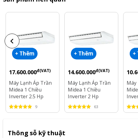
+ Thêm
+ Thêm
+
đ(VAT)
đ(VAT)
17.600.000
14.600.000
10.6
Máy Lạnh Áp Trần
Máy Lạnh Áp Trần
Máy 
Midea 1 Chiều
Midea 1 Chiều
Mide
Inverter 2.5 Hp
Inverter 2 Hp
Inve
MCUCE-22CRFN8
MCUCE-18CRFN8
MCU
9
63
Thông sỗ kỹ thuật