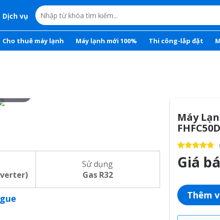
Dịch vụ
Cho thuê máy lạnh
Máy lạnh mới 100%
Thi công-lắp đặt
M
r to zoom
Máy Lạnh
FHFC50
Giá b
Sử dụng
nverter)
Gas R32
Thêm v
ogue