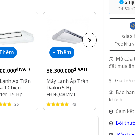
2 Hp
24-30m
Giao 
Free khu 
 Thêm
+ Thêm
+ Thêm
Mở cửa t
đặt mua 8h
đ(VAT)
đ(VAT)
đ
00.000
36.300.000
30.450.000
$ Giá trên
Lạnh Áp Trần
Máy Lạnh Áp Trần
Máy Lạnh Áp
a 1 Chiều
Daikin 5 Hp
Daikin 4 Hp
Bảo hàn
rter 1.5 Hp
FHNQ48MV1
FHNQ36MV1
khách.
CE-12CRFN8
36
43
34
Cam kết
Bồi thư
Bảo hàn