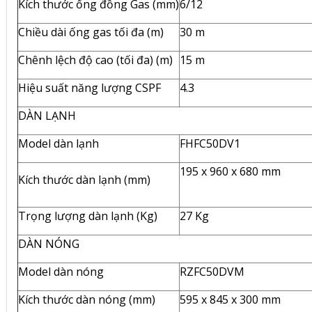
Kích thước ống đồng Gas (mm)
6/12
Chiều dài ống gas tối đa (m)
30 m
Chênh lệch độ cao (tối đa) (m)
15 m
Hiệu suất năng lượng CSPF
4.3
DÀN LẠNH
Model dàn lạnh
FHFC50DV1
195 x 960 x 680 mm
Kích thước dàn lạnh (mm)
Trọng lượng dàn lạnh (Kg)
27 Kg
DÀN NÓNG
Model dàn nóng
RZFC50DVM
Kích thước dàn nóng (mm)
595 x 845 x 300 mm