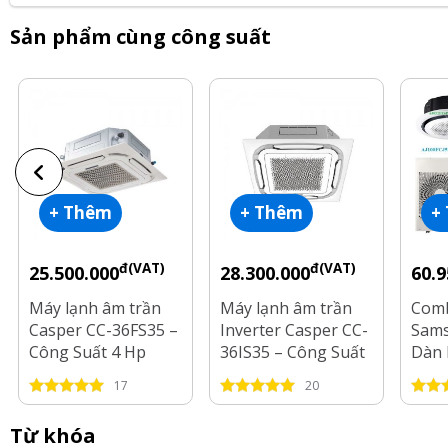
Sản phẩm cùng công suất
+ Thêm
+ Thêm
+
đ(VAT)
đ(VAT)
25.500.000
28.300.000
60.9
Máy lạnh âm trần
Máy lạnh âm trần
Comb
Casper CC-36FS35 –
Inverter Casper CC-
Sams
Công Suất 4 Hp
36IS35 – Công Suất
Dàn 
4 Hp
AJ10
17
20
Dàn 
HP
Từ khóa