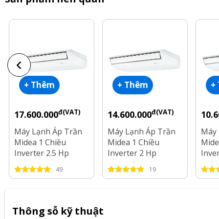
+ Thêm
+ Thêm
+
đ(VAT)
đ(VAT)
17.600.000
14.600.000
10.6
Máy Lạnh Áp Trần
Máy Lạnh Áp Trần
Máy 
Midea 1 Chiều
Midea 1 Chiều
Mide
Inverter 2.5 Hp
Inverter 2 Hp
Inve
MCUCE-22CRFN8
MCUCE-18CRFN8
MCU
49
19
Thông sỗ kỹ thuật