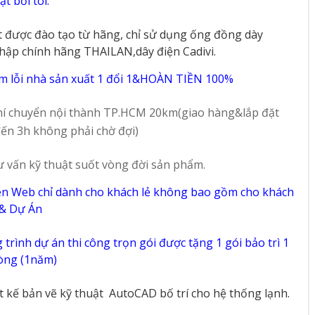
t bởi tôi.
t được đào tạo từ hãng, chỉ sử dụng ống đồng dày
hập chính hãng THAILAN,dây điện Cadivi.
m lỗi nhà sản xuất 1 đổi 1&HOÀN TIỀN 100%
í chuyển nội thành TP.HCM 20km(giao hàng&lắp đặt
ến 3h không phải chờ đợi)
ư vấn kỹ thuật suốt vòng đời sản phẩm.
ên Web chỉ dành cho khách lẻ không bao gồm cho khách
 & Dự Án
trình dự án thi công trọn gói được tặng 1 gói bảo trì 1
vòng (1năm)
ết kế bản vẽ kỹ thuật
AutoCAD bố trí cho hệ thống lạnh.