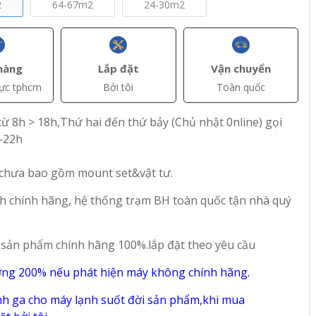
2
64-67m2
24-30m2
hàng
Lắp đặt
Vận chuyển
vực tphcm
Bởi tôi
Toàn quốc
ừ 8h > 18h,Thứ hai đến thứ bảy (Chủ nhật 0nline) gọi
+ Thêm
+ Thêm
-22h
đ(VAT)
đ(VAT)
38.000.000
27.100.000
 chưa bao gồm mount set&vật tư.
 Trần
Máy Lạnh Áp Trần
Máy Lạnh Áp Trần
h chính hãng, hệ thống trạm BH toàn quốc tận nhà quý
Daikin Inverter 4 Hp
Daikin Inverter 2 Hp
FHA100BVMV
FHA50BVMV
 sản phẩm chính hãng 100%.lắp đặt theo yêu cầu
32
91
ờng 200% nếu phát hiện máy không chính hãng.
h ga cho máy lạnh suốt đời sản phẩm,khi mua