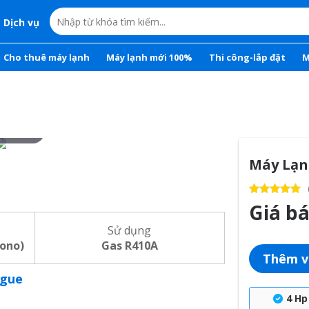
Dịch vụ
Cho thuê máy lạnh
Máy lạnh mới 100%
Thi công-lắp đặt
M
r to zoom
Máy Lạn
Giá b
Sử dụng
ono)
Gas R410A
Thêm v
ogue
4 Hp