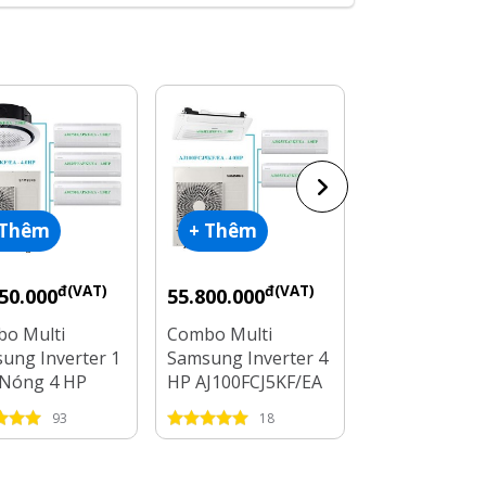
 Thêm
+ Thêm
+ Thêm
đ(VAT)
đ(VAT)
đ
50.000
55.800.000
50.450.000
o Multi
Combo Multi
Combo Multi
ung Inverter 1
Samsung Inverter 4
Panasonic Inv
Nóng 4 HP
HP AJ100FCJ5KF/EA
1 Dàn Nóng 4
0FCJ5KF/EA + 4
+ 3 Dàn Lạnh 1 HP -
4 Dàn Lạnh 1 
93
18
84
Lạnh 1 HP - 2
1.5 HP - 2.5 HP
HP