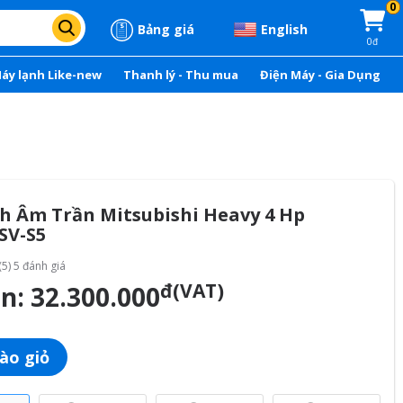
0
Bảng giá
English
0đ
áy lạnh Like-new
Thanh lý - Thu mua
Điện Máy - Gia Dụng
h Âm Trần Mitsubishi Heavy 4 Hp
SV-S5
(5) 5 đánh giá
đ(VAT)
án:
32.300.000
ào giỏ