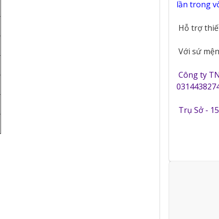
lần trong 
Hỗ trợ thi
Với sứ mệnh
Công ty T
0314438274
Trụ Sở - 1