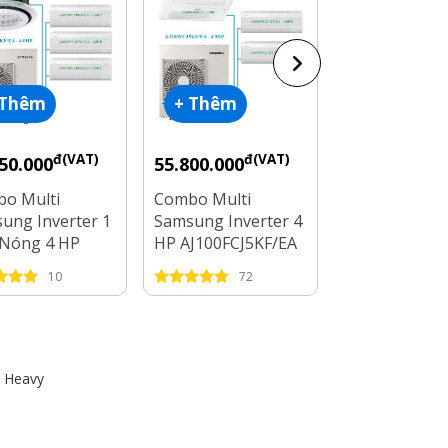
 Thêm
+ Thêm
+ Thêm
đ(VAT)
đ(VAT)
đ
50.000
55.800.000
50.450.000
o Multi
Combo Multi
Combo Multi
ung Inverter 1
Samsung Inverter 4
Panasonic Inv
Nóng 4 HP
HP AJ100FCJ5KF/EA
1 Dàn Nóng 4
0FCJ5KF/EA + 4
+ 3 Dàn Lạnh 1 HP -
4 Dàn Lạnh 1 
10
72
46
Lạnh 1 HP - 2
1.5 HP - 2.5 HP
HP
i Heavy