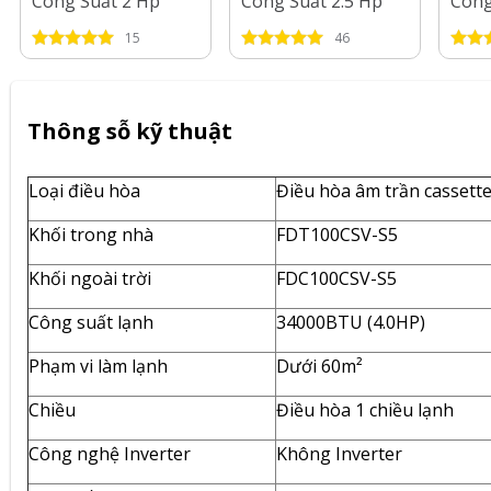
Công Suất 2 Hp
Công Suất 2.5 Hp
Công
15
46
Thông sỗ kỹ thuật
Loại điều hòa
Điều hòa âm trần cassett
Khối trong nhà
FDT100CSV-S5
Khối ngoài trời
FDC100CSV-S5
Công suất lạnh
34000BTU (4.0HP)
Phạm vi làm lạnh
Dưới 60m²
Chiều
Điều hòa 1 chiều lạnh
Công nghệ Inverter
Không Inverter