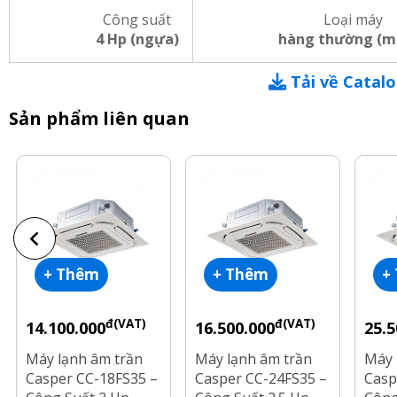
Công suất
Loại máy
4 Hp (ngựa)
hàng thường (m
Tải về Catal
Sản phẩm liên quan
+ Thêm
+ Thêm
+
đ(VAT)
đ(VAT)
14.100.000
16.500.000
25.5
Máy lạnh âm trần
Máy lạnh âm trần
Máy 
Casper CC-18FS35 –
Casper CC-24FS35 –
Casp