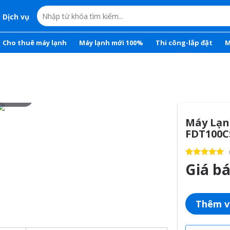
Dịch vụ
Cho thuê máy lạnh
Máy lạnh mới 100%
Thi công-lắp đặt
M
r to zoom
Máy Lạn
FDT100C
Giá b
Thêm v