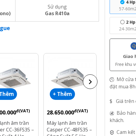
4 Hp
Sử dụng
57-60m
ono)
Gas R410a
2 Hp
ogue
24-30m
Giao 
Free khu 
Mở cửa t
đặt mua 8h
 Thêm
+ Thêm
+ Thêm
$ Giá trên
đ(VAT)
đ(VAT)
đ
00.000
28.650.000
16.400.000
Bảo hàn
khách.
lạnh âm trần
Máy lạnh âm trần
Máy lạnh âm 
er CC-36FS35 –
Casper CC-48FS35 –
Inverter Casp
Cam kết