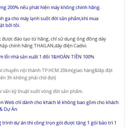
g Suất
24IS35 – Công Suất
36IS35 – Công Suất
2.5 Hp
4 Hp
ờng 200% nếu phát hiện máy không chính hãng.
87
72
h ga cho máy lạnh suốt đời sản phẩm,khi mua
t bởi tôi.
t được đào tạo từ hãng, chỉ sử dụng ống đồng dày
hập chính hãng THAILAN,dây điện Cadivi.
m lỗi nhà sản xuất 1 đổi 1&HOÀN TIỀN 100%
í chuyển nội thành TP.HCM 20km(giao hàng&lắp đặt
ến 3h không phải chờ đợi)
ư vấn kỹ thuật suốt vòng đời sản phẩm.
ên Web chỉ dành cho khách lẻ không bao gồm cho khách
 & Dự Án
trình dự án thi công trọn gói được tặng 1 gói bảo trì 1