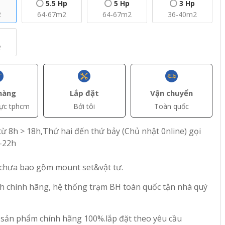
5.5 Hp
5 Hp
3 Hp
2
64-67m2
64-67m2
36-40m2
2
hàng
Lắp đặt
Vận chuyển
vực tphcm
Bởi tôi
Toàn quốc
ừ 8h > 18h,Thứ hai đến thứ bảy (Chủ nhật 0nline) gọi
-22h
+ Thêm
+ Thêm
 chưa bao gồm mount set&vật tư.
(VAT)
đ(VAT)
đ(VAT)
18.850.000
28.300.000
h chính hãng, hệ thống trạm BH toàn quốc tận nhà quý
trần
Máy lạnh âm trần
Máy lạnh âm trần
er CC-
Inverter Casper CC-
Inverter Casper CC-
 sản phẩm chính hãng 100%.lắp đặt theo yêu cầu