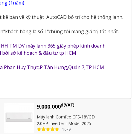
vòng (1năm)
ết kế bản vẽ kỹ thuật
AutoCAD bố trí cho hệ thống lạnh.
"khách hàng là số 1"chúng tôi mang giá trị tốt nhất.
NHH TM DV máy lạnh 365 giấy phép kinh doanh
 bởi sở kế hoạch & đầu tư tp HCM
5a Phan Huy Thực,P Tân Hưng,Quận 7,TP HCM
đ(VAT)
9.000.000
Máy lạnh Comfee CFS-18VGD
2.0HP Inverter - Model 2025
1679