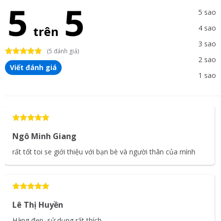
5
5
5 sao
trên
4 sao
3 sao
(5 đánh giá)
2 sao
Viết đánh giá
1 sao
Ngô Minh Giang
rất tốt toi se giới thiệu với bạn bè và người thân của mình
Lê Thị Huyền
Hàng đẹp, sử dụng rất thích