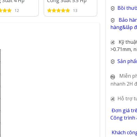
 Suất 4 Hp
Công Suất 5.5 Hp
18IS35 – Côn
2 Hp
Bồi thư
12
13
98
Bảo hàn
hàng&lắp đặ
Kỹ thuậ
>0.71mm, n
e
Sản phẩ
Miễn ph
nhanh 2H đ
Hỗ trợ t
Đơn giá tr
Công trình
Khách công 