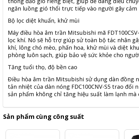
thống đảo gió riêng biệt, giúp dễ dàng điều chu
ngăn luồng gió thổi trực tiếp vào người gây cảm 
Bộ lọc diệt khuẩn, khử mùi
Máy điều hòa âm trần Mitsubishi mã FDT100CSV
lọc khí. Nó sẽ hỗ trợ giúp sử toàn bộ tác nhân 
khí, lông chó mèo, phấn hoa, khử mùi và diệt kh
phòng luôn sạch, giúp bảo vệ sức khỏe cho ngườ
Tăng tuổi thọ, độ bền cao
Điều hòa âm trần Mitsubishi sử dụng dàn đồng n
tản nhiệt của dàn nóng FDC100CNV-S5 trao đổi nh
sản phẩm không chỉ tăng hiệu suất làm lạnh mà c
Sản phẩm cùng công suất