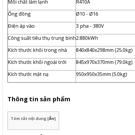
Môi chất làm lạnh
R410A
Ống đồng
Ø10 - Ø16
Điện áp vào
3 pha - 380V
Công suất tiêu thụ trung bình
2.880kWh
Kích thước khối trong nhà
840x840x298mm (25.0kg)
Kích thước khối ngoài trời
845x970x370mm (79.0kg)
Kích thước mặt nạ
950x950x35mm (5.0kg)
Thông tin sản phẩm
Tóm tắt nội dung
[
Ẩn
]