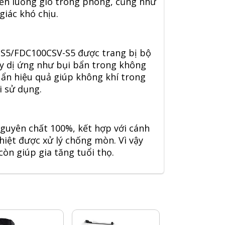
yển luồng gió trong phòng, cũng như
giác khó chịu.
-S5/FDC100CSV-S5 được trang bị bộ
gây dị ứng như bụi bẩn trong không
uẩn hiệu quả giúp không khí trong
i sử dụng.
guyên chất 100%, kết hợp với cánh
iệt được xử lý chống mòn. Vì vậy
òn giúp gia tăng tuổi thọ.